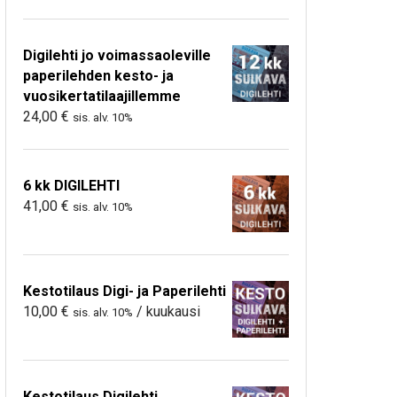
Digilehti jo voimassaoleville
paperilehden kesto- ja
vuosikertatilaajillemme
24,00
€
sis. alv. 10%
6 kk DIGILEHTI
41,00
€
sis. alv. 10%
Kestotilaus Digi- ja Paperilehti
10,00
€
/ kuukausi
sis. alv. 10%
Kestotilaus Digilehti