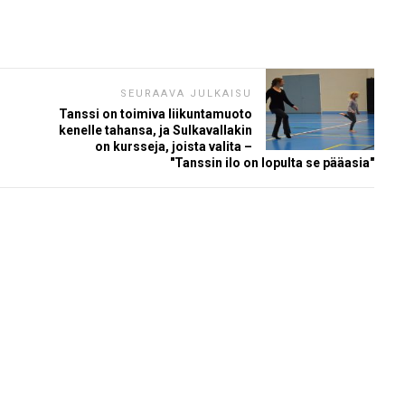
SEURAAVA JULKAISU
Tanssi on toimiva liikuntamuoto
kenelle tahansa, ja Sulkavallakin
on kursseja, joista valita –
"Tanssin ilo on lopulta se pääasia"