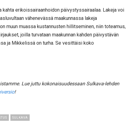
a kahta erikoissairaanhoidon päivystyssairaalaa. Lakeja voi
sukasluvultaan vähenevässä maakunnassa lakeja
a on muun muassa kustannusten hillitseminen, niin toteamus,
 kirjaukset, joilla turvataan maakunnan kahden päivystävän
a ja Mikkelissä on turha. Se vesittäisi koko
tuistamme.
Lue juttu kokonaisuudessaan Sulkava-lehden
iversio
!
STUS
SULKAVA