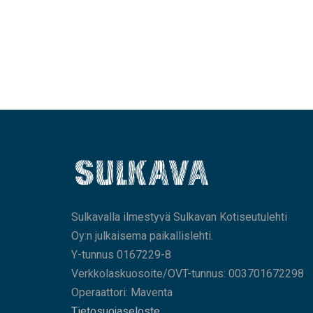
Sulkavalla ilmestyvä Sulkavan Kotiseutulehti
Oy:n julkaisema paikallislehti.
Y-tunnus 0167229-8
Verkkolaskuosoite/OVT-tunnus: 003701672298
Operaattori: Maventa
Tietosuojaseloste