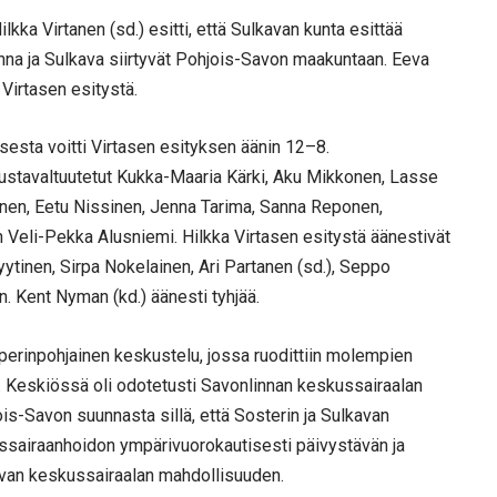
kka Virtanen (sd.) esitti, että Sulkavan kunta esittää
nna ja Sulkava siirtyvät Pohjois-Savon maakuntaan. Eeva
 Virtasen esitystä.
esta voitti Virtasen esityksen äänin 12–8.
kustavaltuutetut Kukka-Maaria Kärki, Aku Mikkonen, Lasse
änen, Eetu Nissinen, Jenna Tarima, Sanna Reponen,
en Veli-Pekka Alusniemi. Hilkka Virtasen esitystä äänestivät
ytinen, Sirpa Nokelainen, Ari Partanen (sd.), Seppo
en. Kent Nyman (kd.) äänesti tyhjää.
 perinpohjainen keskustelu, jossa ruodittiin molempien
. Keskiössä oli odotetusti Savonlinnan keskussairaalan
ois-Savon suunnasta sillä, että Sosterin ja Sulkavan
oissairaanhoidon ympärivuorokautisesti päivystävän ja
avan keskussairaalan mahdollisuuden.