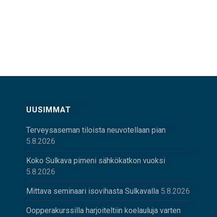
UUSIMMAT
Terveysaseman tiloista neuvotellaan pian
5.8.2026
Koko Sulkava pimeni sähkökatkon vuoksi
5.8.2026
Mittava seminaari isovihasta Sulkavalla
5.8.2026
Oopperakurssilla harjoiteltiin koelauluja varten