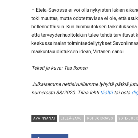
– Etelä-Savossa ei voi olla nykyisten lakien aikan
toki muuttaa, mutta odotettavissa ei ole, että a
höllennettäisiin. Kun lainmuutoksen tarkoituksen
että terveydenhuoltolakiin tulee tehdä tarvittavat
keskussairaalan toimintaedellytykset Savonlinnass
maakuntauudistuksen idean, Virtanen sanoi.
Teksti ja kuva: Tea Ikonen
Julkaisemme nettisivuillamme lyhyitä pätkiä ju
numerosta 38/2020. Tilaa lehti
täältä
tai osta
dig
AVAINSANAT
ETELÄ-SAVO
POHJOIS-SAVO
SOTE-UUDI