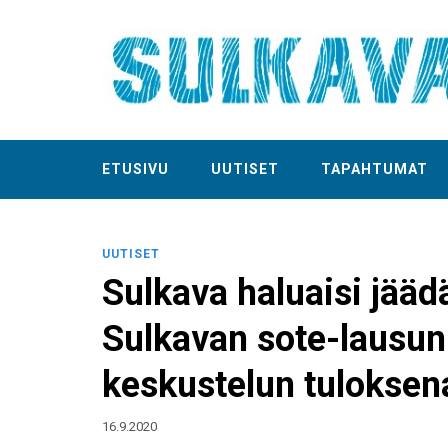
ETUSIVU
UUTISET
TAPAHTUMAT
UUTISET
Sulkava haluaisi jää
Sulkavan sote-lausun
keskustelun tuloksen
16.9.2020