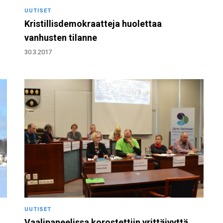
UUTISET
Kristillisdemokraatteja huolettaa
vanhusten tilanne
30.3.2017
UUTISET
Vaalipaneelissa korostettiin yrittäjyyttä