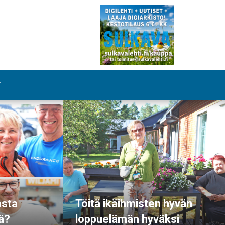
T
asta
Töitä ikäihmisten hyvän
ä?
loppuelämän hyväksi