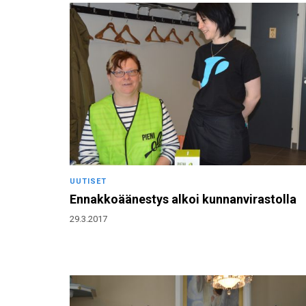
UUTISET
Ennakkoäänestys alkoi kunnanvirastolla
29.3.2017