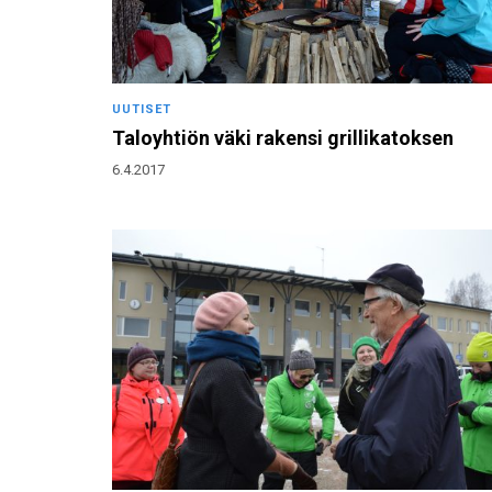
UUTISET
Taloyhtiön väki rakensi grillikatoksen
6.4.2017