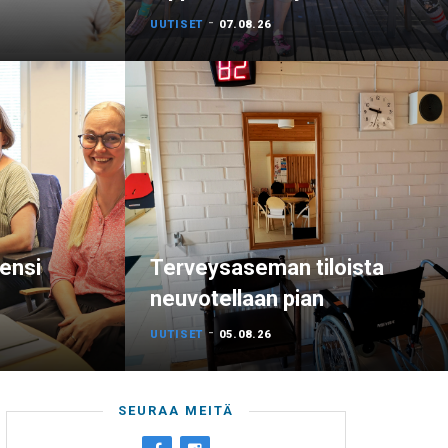
-
UUTISET
07.08.26
 ensi
Terveysaseman tiloista
neuvotellaan pian
-
UUTISET
05.08.26
SEURAA MEITÄ