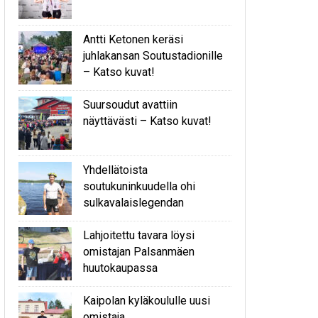
Antti Ketonen keräsi
juhlakansan Soutustadionille
– Katso kuvat!
Suursoudut avattiin
näyttävästi – Katso kuvat!
Yhdellätoista
soutukuninkuudella ohi
sulkavalaislegendan
Lahjoitettu tavara löysi
omistajan Palsanmäen
huutokaupassa
Kaipolan kyläkoululle uusi
omistaja