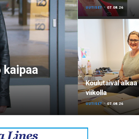
-
UUTISET
07.08.26
o kaipaa
Koulutaival alkaa
viikolla
-
UUTISET
07.08.26