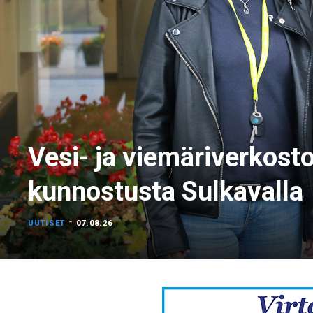
Vesi- ja viemäriverkost
kunnostusta Sulkavalla
-
UUTISET
07.08.26