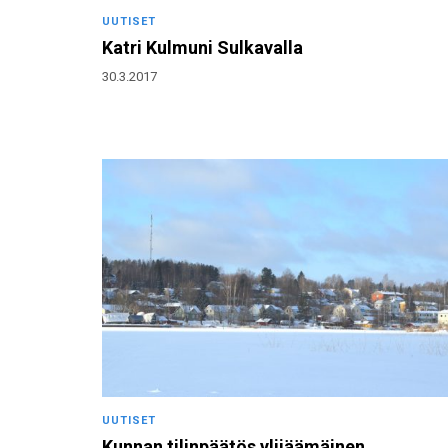
UUTISET
Katri Kulmuni Sulkavalla
30.3.2017
UUTISET
Kunnan tilinpäätös ylijäämäinen