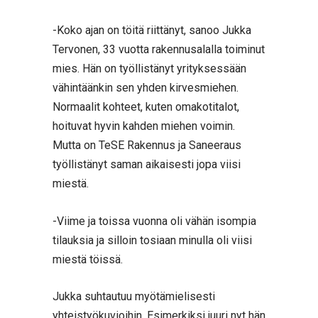
-Koko ajan on töitä riittänyt, sanoo Jukka
Tervonen, 33 vuotta rakennusalalla toiminut
mies. Hän on työllistänyt yrityksessään
vähintäänkin sen yhden kirvesmiehen.
Normaalit kohteet, kuten omakotitalot,
hoituvat hyvin kahden miehen voimin.
Mutta on TeSE Rakennus ja Saneeraus
työllistänyt saman aikaisesti jopa viisi
miestä.
-Viime ja toissa vuonna oli vähän isompia
tilauksia ja silloin tosiaan minulla oli viisi
miestä töissä.
Jukka suhtautuu myötämielisesti
yhteistyökuvioihin. Esimerkiksi juuri nyt hän