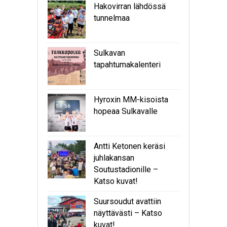
Hakovirran lähdössä
tunnelmaa
Sulkavan
tapahtumakalenteri
Hyroxin MM-kisoista
hopeaa Sulkavalle
Antti Ketonen keräsi
juhlakansan
Soutustadionille –
Katso kuvat!
Suursoudut avattiin
näyttävästi – Katso
kuvat!