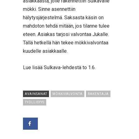
asiakkaasta, jolle rakennettiin Sulkavalle
mökki. Sinne asennettiin
hälytysjärjestelmä. Saksasta käsin on
mahdoton tehdä mitään, jos tilanne tulee
eteen. Asiakas tarjosi valvontaa Jukalle.
Tällä hetkellä hän tekee mökkivalvontaa
kuudelle asiakkaalle.
Lue lisää Sulkava-lehdestä to 1.6.
AVAINSANAT
MÖKKIVALVONTA
RAKENTAJA
TYÖLLISYYS