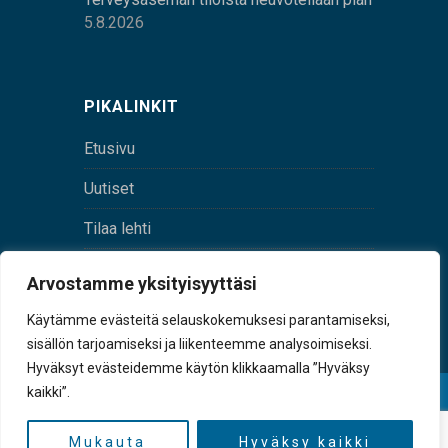
5.8.2026
PIKALINKIT
Etusivu
Uutiset
Tilaa lehti
Yhteystiedot
Arvostamme yksityisyyttäsi
Digilehti
Käytämme evästeitä selauskokemuksesi parantamiseksi,
sisällön tarjoamiseksi ja liikenteemme analysoimiseksi.
Hyväksyt evästeidemme käytön klikkaamalla ”Hyväksy
kaikki”.
© Sulkava-lehti • Sulkavan Kotiseutulehti Oy • Y-
tunnus 0167229-8
Mukauta
Hyväksy kaikki