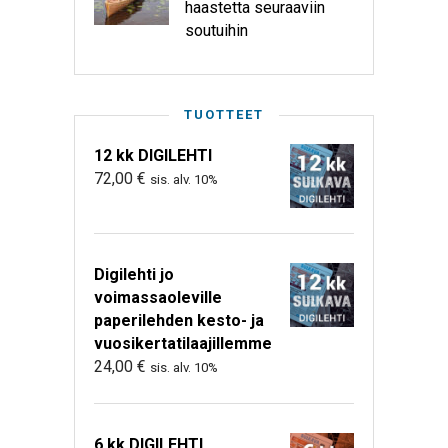
haastetta seuraaviin
soutuihin
TUOTTEET
12 kk DIGILEHTI
72,00
€
sis. alv. 10%
Digilehti jo
voimassaoleville
paperilehden kesto- ja
vuosikertatilaajillemme
24,00
€
sis. alv. 10%
6 kk DIGILEHTI