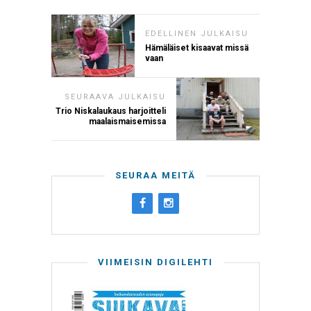
EDELLINEN JULKAISU
Hämäläiset kisaavat missä
vaan
SEURAAVA JULKAISU
Trio Niskalaukaus harjoitteli
maalaismaisemissa
SEURAA MEITÄ
VIIMEISIN DIGILEHTI