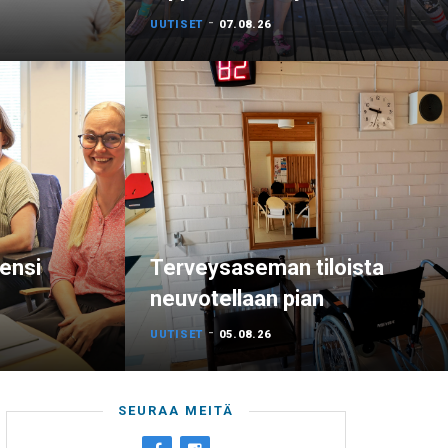
-
UUTISET
07.08.26
 ensi
Terveysaseman tiloista
neuvotellaan pian
-
UUTISET
05.08.26
SEURAA MEITÄ