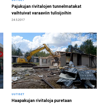
UUTISET
Pajukujan rivitalojen tunnelmatakat
vaihtuivat varaaviin tulisijoihin
24.5.2017
UUTISET
Haapakujan rivitaloja puretaan