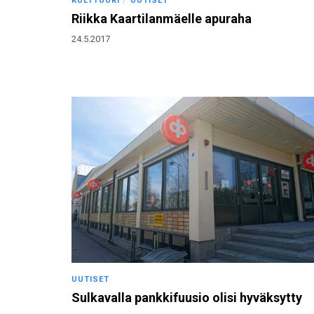
KULTTUURI
UUTISET
Riikka Kaartilanmäelle apuraha
24.5.2017
UUTISET
Sulkavalla pankkifuusio olisi hyväksytty