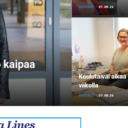
-
UUTISET
07.08.26
o kaipaa
Koulutaival alkaa
viikolla
-
UUTISET
07.08.26