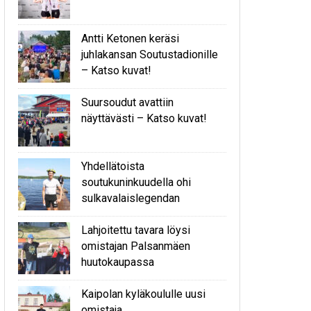
Antti Ketonen keräsi
juhlakansan Soutustadionille
– Katso kuvat!
Suursoudut avattiin
näyttävästi – Katso kuvat!
Yhdellätoista
soutukuninkuudella ohi
sulkavalaislegendan
Lahjoitettu tavara löysi
omistajan Palsanmäen
huutokaupassa
Kaipolan kyläkoululle uusi
omistaja