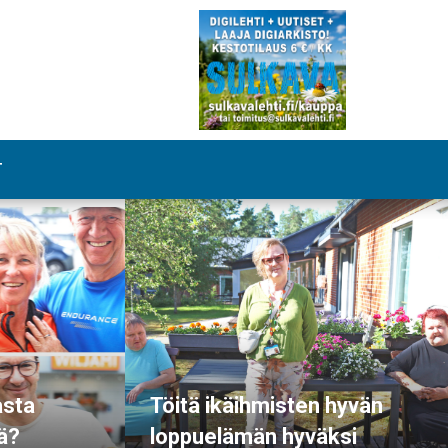
T
asta
Töitä ikäihmisten hyvän
ä?
loppuelämän hyväksi