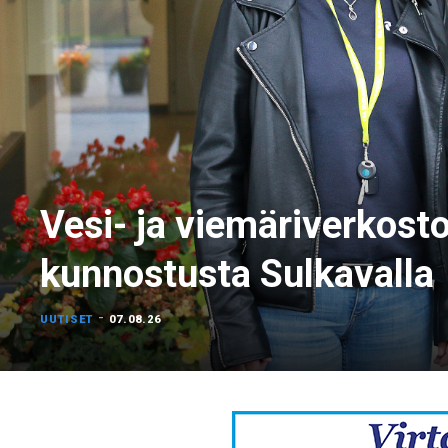
Vesi- ja viemäriverkost
kunnostusta Sulkavalla
-
UUTISET
07.08.26