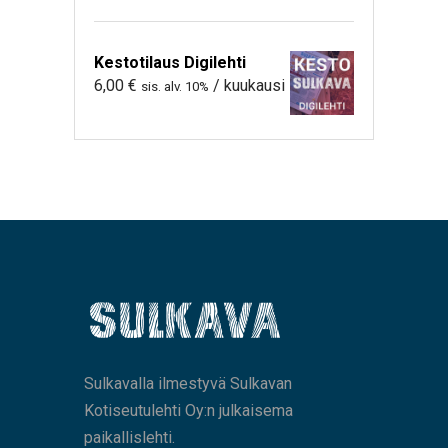
Kestotilaus Digilehti
6,00
€
/ kuukausi
sis. alv. 10%
Sulkavalla ilmestyvä Sulkavan
Kotiseutulehti Oy:n julkaisema
paikallislehti.