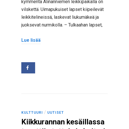
kymmentä Alinanniemen leikkipaikalla on
vilskettä. Uimapukuiset lapset kiipeilevät
leikkitelineissä, laskevat liukumäkeä ja
juoksevat nurmikolla. – Tulkaahan lapset,
Lue lisää
/
KULTTUURI
UUTISET
Kiikkurannan kesäillassa