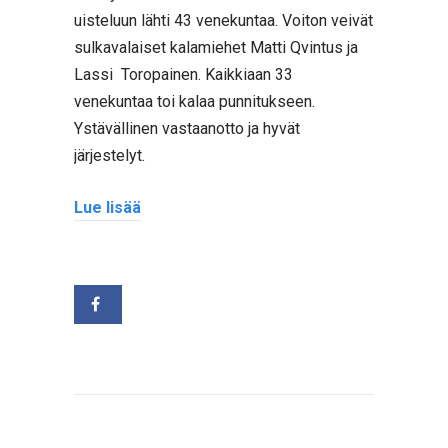
uisteluun lähti 43 venekuntaa. Voiton veivät
sulkavalaiset kalamiehet Matti Qvintus ja
Lassi Toropainen. Kaikkiaan 33
venekuntaa toi kalaa punnitukseen.
Ystävällinen vastaanotto ja hyvät
järjestelyt.
Lue lisää