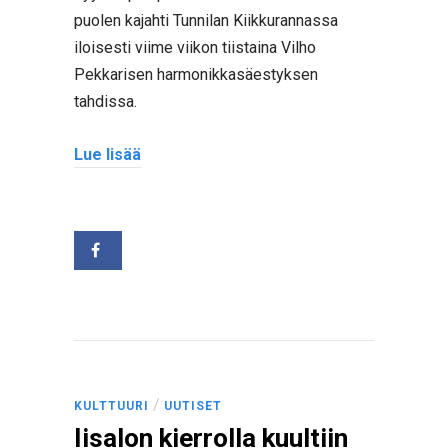
puolen kajahti Tunnilan Kiikkurannassa
iloisesti viime viikon tiistaina Vilho
Pekkarisen harmonikkasäestyksen
tahdissa.
Lue lisää
/
KULTTUURI
UUTISET
Iisalon kierrolla kuultiin