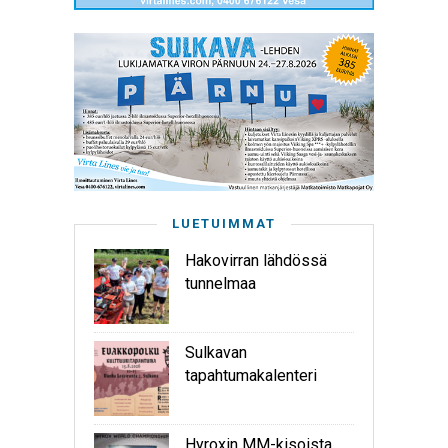
LUETUIMMAT
Hakovirran lähdössä
tunnelmaa
Sulkavan
tapahtumakalenteri
Hyroxin MM-kisoista