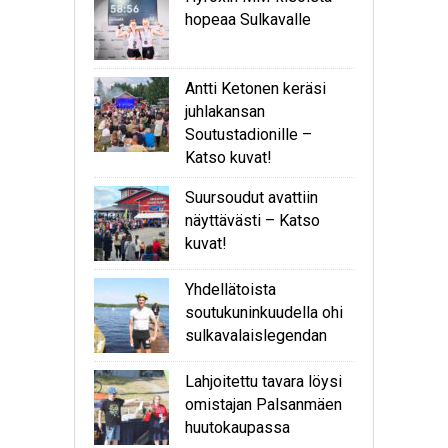
hopeaa Sulkavalle
Antti Ketonen keräsi
juhlakansan
Soutustadionille –
Katso kuvat!
Suursoudut avattiin
näyttävästi – Katso
kuvat!
Yhdellätoista
soutukuninkuudella ohi
sulkavalaislegendan
Lahjoitettu tavara löysi
omistajan Palsanmäen
huutokaupassa