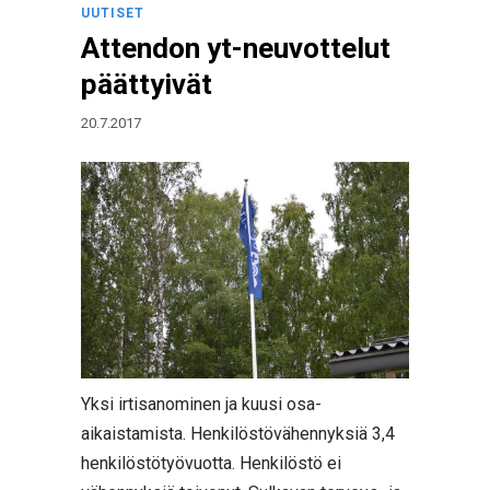
UUTISET
Attendon yt-neuvottelut
päättyivät
20.7.2017
Yksi irtisanominen ja kuusi osa-
aikaistamista. Henkilöstövähennyksiä 3,4
henkilöstötyövuotta. Henkilöstö ei