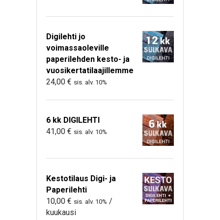
Digilehti jo
voimassaoleville
paperilehden kesto- ja
vuosikertatilaajillemme
24,00
€
sis. alv. 10%
6 kk DIGILEHTI
41,00
€
sis. alv. 10%
Kestotilaus Digi- ja
Paperilehti
10,00
€
/
sis. alv. 10%
kuukausi