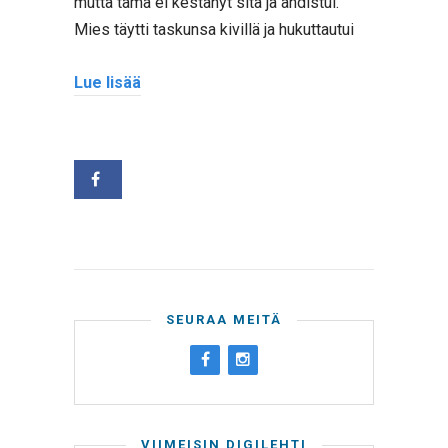
mutta tämä ei kestänyt sitä ja ahdistui.
Mies täytti taskunsa kivillä ja hukuttautui
Lue lisää
SEURAA MEITÄ
VIIMEISIN DIGILEHTI