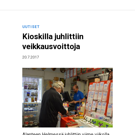
UUTISET
Kioskilla juhlittiin
veikkausvoittoja
20.7.2017
Alanteen Helmessä juhlittiin viime viikolla