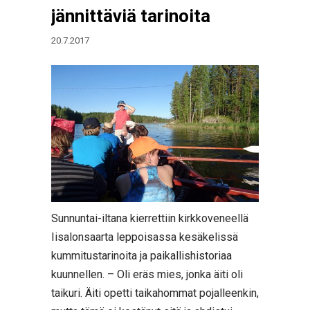
jännittäviä tarinoita
20.7.2017
Sunnuntai-iltana kierrettiin kirkkoveneellä
Iisalonsaarta leppoisassa kesäkelissä
kummitustarinoita ja paikallishistoriaa
kuunnellen. – Oli eräs mies, jonka äiti oli
taikuri. Äiti opetti taikahommat pojalleenkin,