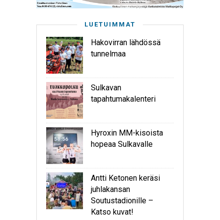
LUETUIMMAT
Hakovirran lähdössä
tunnelmaa
Sulkavan
tapahtumakalenteri
Hyroxin MM-kisoista
hopeaa Sulkavalle
Antti Ketonen keräsi
juhlakansan
Soutustadionille –
Katso kuvat!