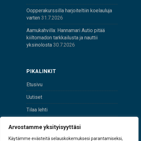
Oopperakurssilla harjoiteltiin koelauluja
varten
31.7.2026
Aamukahvilla: Hannamari Autio pitää
kiiltomadon tarkkailusta ja nauttii
yksinolosta
30.7.2026
PIKALINKIT
Etusivu
Uutiset
Tilaa lehti
Yhteystiedot
Arvostamme yksityisyyttäsi
Digilehti
Käytämme evästeitä selauskokemuksesi parantamiseksi,