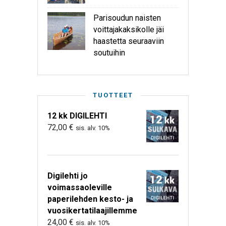
Parisoudun naisten
voittajakaksikolle jäi
haastetta seuraaviin
soutuihin
TUOTTEET
12 kk DIGILEHTI
72,00
€
sis. alv. 10%
Digilehti jo
voimassaoleville
paperilehden kesto- ja
vuosikertatilaajillemme
24,00
€
sis. alv. 10%