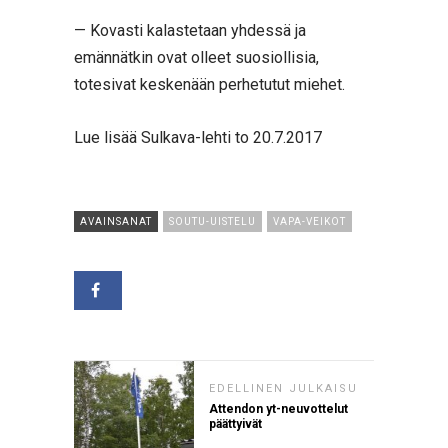
— Kovasti kalastetaan yhdessä ja
emännätkin ovat olleet suosiollisia,
totesivat keskenään perhetutut miehet.
Lue lisää Sulkava-lehti to 20.7.2017
AVAINSANAT
SOUTU-UISTELU
VAPA-VEIKOT
EDELLINEN JULKAISU
Attendon yt-neuvottelut
päättyivät