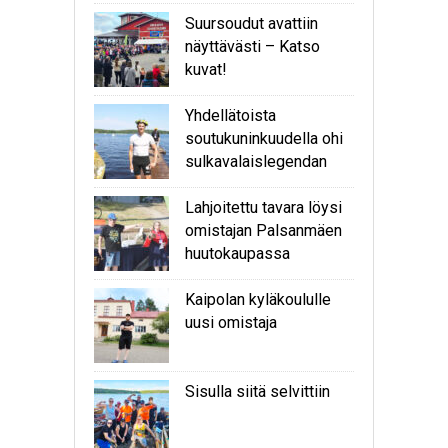
Suursoudut avattiin
näyttävästi – Katso
kuvat!
Yhdellätoista
soutukuninkuudella ohi
sulkavalaislegendan
Lahjoitettu tavara löysi
omistajan Palsanmäen
huutokaupassa
Kaipolan kyläkoululle
uusi omistaja
Sisulla siitä selvittiin