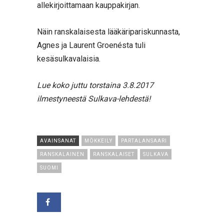
allekirjoittamaan kauppakirjan.
Näin ranskalaisesta lääkäripariskunnasta,
Agnes ja Laurent Groenésta tuli
kesäsulkavalaisia.
Lue koko juttu torstaina 3.8.2017
ilmestyneestä Sulkava-lehdestä!
AVAINSANAT
MÖKKEILY
PARTALANSAARI
RANSKALAINEN
RANSKALAISET
SULKAVA
SUOMI