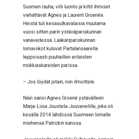
Suomen rauha, villi luonto ja kiltit ihmiset
viehättävät Agnes ja Laurent Groenéa.
Heistä tuli kesäsulkavalaisia muutama
vuosi sitten parin ystäväpariskunnan
vanavedessä. Lääkäripariskunnan
lomaviikot kuluvat Partalansaarella
leppoisasti puuhaillen erilaisten
mökkiaskareiden parissa.
– Jos löydät jotain, niin ilmoittele.
Näin sanoi Agnes Groené ystävälleen
Marja-Liisa Joustela-Jouvenelille, joka oli
kesällä 2014 lähdössä Suomeen lomalle
miehensä Patrickin kanssa.