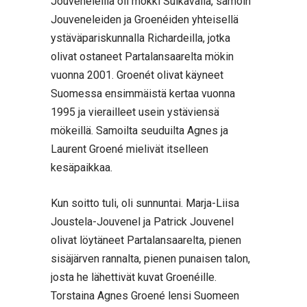
Jouveneleilla oli mökki Sulkavalla, samoin
Jouveneleiden ja Groenéiden yhteisellä
ystäväpariskunnalla Richardeilla, jotka
olivat ostaneet Partalansaarelta mökin
vuonna 2001. Groenét olivat käyneet
Suomessa ensimmäistä kertaa vuonna
1995 ja vierailleet usein ystäviensä
mökeillä. Samoilta seuduilta Agnes ja
Laurent Groené mielivät itselleen
kesäpaikkaa.
Kun soitto tuli, oli sunnuntai. Marja-Liisa
Joustela-Jouvenel ja Patrick Jouvenel
olivat löytäneet Partalansaarelta, pienen
sisäjärven rannalta, pienen punaisen talon,
josta he lähettivät kuvat Groenéille.
Torstaina Agnes Groené lensi Suomeen