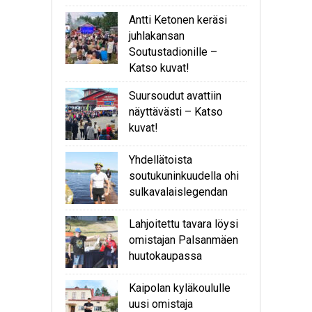
Antti Ketonen keräsi
juhlakansan
Soutustadionille –
Katso kuvat!
Suursoudut avattiin
näyttävästi – Katso
kuvat!
Yhdellätoista
soutukuninkuudella ohi
sulkavalaislegendan
Lahjoitettu tavara löysi
omistajan Palsanmäen
huutokaupassa
Kaipolan kyläkoululle
uusi omistaja