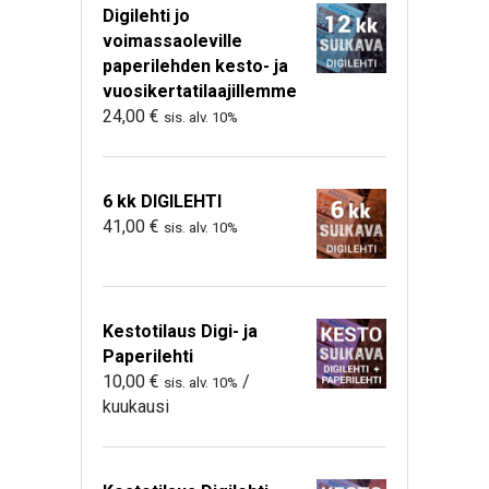
Digilehti jo
voimassaoleville
paperilehden kesto- ja
vuosikertatilaajillemme
24,00
€
sis. alv. 10%
6 kk DIGILEHTI
41,00
€
sis. alv. 10%
Kestotilaus Digi- ja
Paperilehti
10,00
€
/
sis. alv. 10%
kuukausi