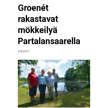
Groenét
rakastavat
mökkeilyä
Partalansaarella
3.8.2017