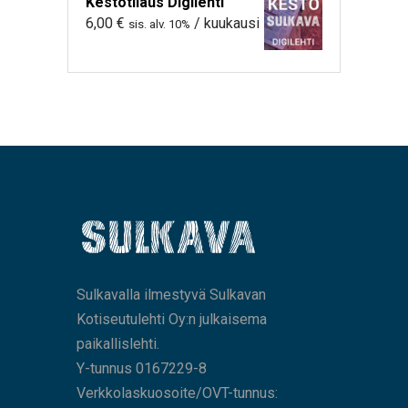
Kestotilaus Digilehti
6,00
€
/ kuukausi
sis. alv. 10%
Sulkavalla ilmestyvä Sulkavan
Kotiseutulehti Oy:n julkaisema
paikallislehti.
Y-tunnus 0167229-8
Verkkolaskuosoite/OVT-tunnus: