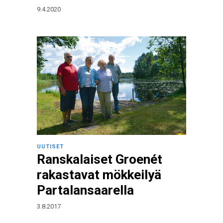
9.4.2020
UUTISET
Ranskalaiset Groenét
rakastavat mökkeilyä
Partalansaarella
3.8.2017