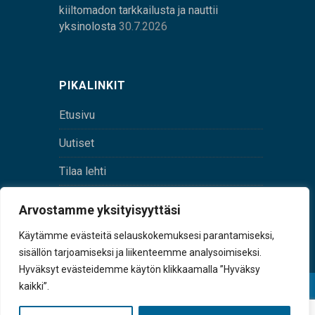
kiiltomadon tarkkailusta ja nauttii
yksinolosta
30.7.2026
PIKALINKIT
Etusivu
Uutiset
Tilaa lehti
Yhteystiedot
Arvostamme yksityisyyttäsi
Digilehti
Käytämme evästeitä selauskokemuksesi parantamiseksi,
sisällön tarjoamiseksi ja liikenteemme analysoimiseksi.
Hyväksyt evästeidemme käytön klikkaamalla ”Hyväksy
kaikki”.
© Sulkava-lehti • Sulkavan Kotiseutulehti Oy • Y-
tunnus 0167229-8