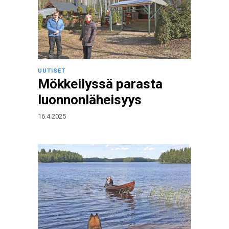
UUTISET
Mökkeilyssä parasta
luonnonläheisyys
16.4.2025