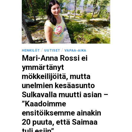
/
/
HENKILÖT
UUTISET
VAPAA-AIKA
Mari-Anna Rossi ei
ymmärtänyt
mökkeilijöitä, mutta
unelmien kesäasunto
Sulkavalla muutti asian –
”Kaadoimme
ensitöiksemme ainakin
20 puuta, että Saimaa
tuli esiin”