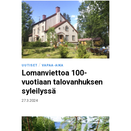
/
UUTISET
VAPAA-AIKA
Lomanviettoa 100-
vuotiaan talovanhuksen
syleilyssä
27.3.2024