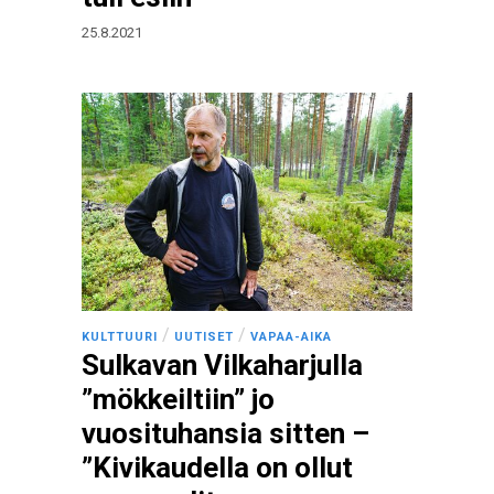
25.8.2021
/
/
KULTTUURI
UUTISET
VAPAA-AIKA
Sulkavan Vilkaharjulla
”mökkeiltiin” jo
vuosituhansia sitten –
”Kivikaudella on ollut