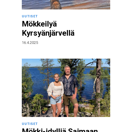
UUTISET
Mökkeilyä
Kyrsyänjärvellä
16.4.2025
UUTISET
Mökki-idylliä Saimaan