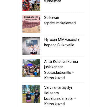
tunnelmaa
Sulkavan
tapahtumakalenteri
Hyroxin MM-kisoista
hopeaa Sulkavalle
Antti Ketonen keräsi
juhlakansan
Soutustadionille –
Katso kuvat!
Varviranta täyttyi
iloisesta
kesätunnelmasta —
Katso kuvat!