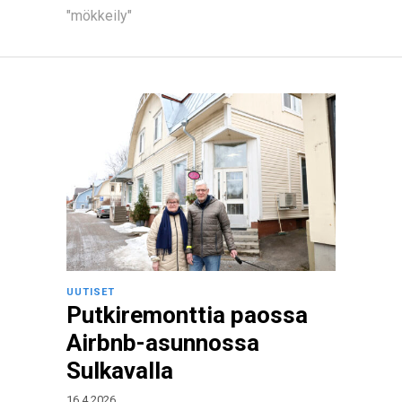
"mökkeily"
UUTISET
Putkiremonttia paossa
Airbnb-asunnossa
Sulkavalla
16.4.2026