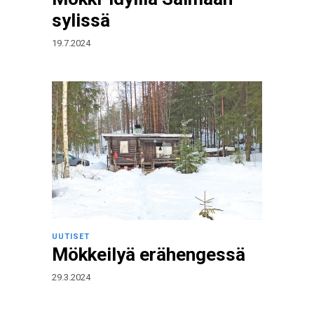
sylissä
19.7.2024
UUTISET
Mökkeilyä erähengessä
29.3.2024