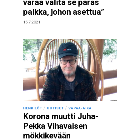
varaa valita se paras
paikka, johon asettua”
15.7.2021
/
/
HENKILÖT
UUTISET
VAPAA-AIKA
Korona muutti Juha-
Pekka Vihavaisen
mökkikevään