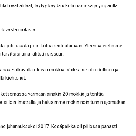
 tilat ovat ahtaat, täytyy käydä ulkohuussissa ja ympärillä
 olevasta mökistä.
apaata, piti päästä pois kotoa rentoutumaan. Yleensä vietimme
i tarvitsisi aina lähteä reissuun.
sa Sulkavalla olevaa mökkiä. Vaikka se oli edullinen ja
llä kiehtonut.
e katsomassa varmaan ainakin 20 mökkiä ja tonttia
silloin Imatralla, ja halusimme mökin noin tunnin ajomatkan
nne juhannukseksi 2017. Kesäpaikka oli piilossa pahasti