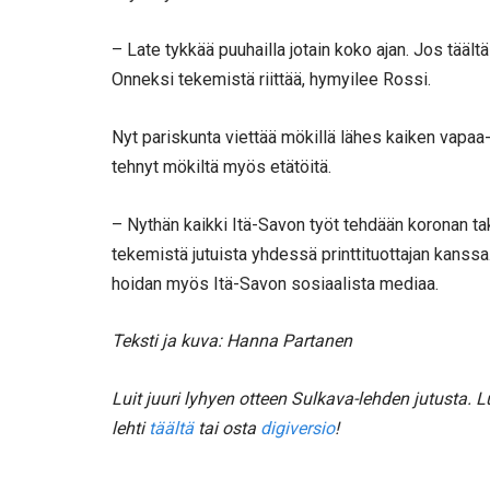
– Late tykkää puuhailla jotain koko ajan. Jos tääl
Onneksi tekemistä riittää, hymyilee Rossi.
Nyt pariskunta viettää mökillä lähes kaiken vapaa
tehnyt mökiltä myös etätöitä.
– Nythän kaikki Itä-Savon työt tehdään koronan ta
tekemistä jutuista yhdessä printtituottajan kanssa. 
hoidan myös Itä-Savon sosiaalista mediaa.
Teksti ja kuva: Hanna Partanen
Luit juuri lyhyen otteen Sulkava-lehden jutusta.
lehti
täältä
tai osta
digiversio
!