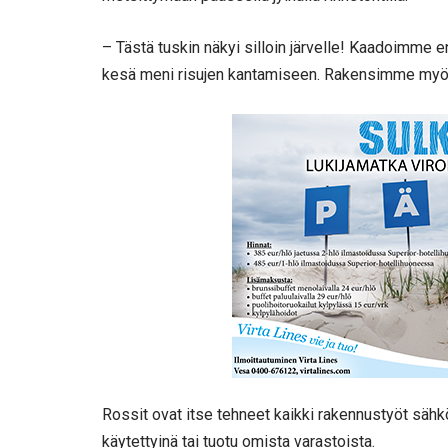
– Tästä tuskin näkyi silloin järvelle! Kaadoimme e
kesä meni risujen kantamiseen. Rakensimme myös r
Rossit ovat itse tehneet kaikki rakennustyöt sähkö
käytettyinä tai tuotu omista varastoista.