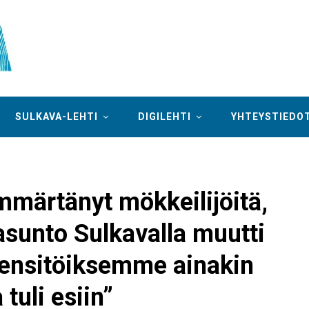
SULKAVA-LEHTI
DIGILEHTI
YHTEYSTIEDO
mmärtänyt mökkeilijöitä,
sunto Sulkavalla muutti
ensitöiksemme ainakin
tuli esiin”