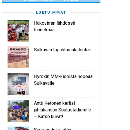
LUETUIMMAT
Hakovirran lähdössä
tunnelmaa
Sulkavan tapahtumakalenteri
Hyroxin MM-kisoista hopeaa
Sulkavalle
Antti Ketonen keräsi
juhlakansan Soutustadionille
– Katso kuvat!
Suursoudut avattiin