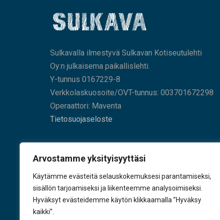
Sulkavalla ilmestyvä Sulkavan Kotiseutulehti
Oy:n julkaisema paikallislehti.
Y-tunnus 0167229-8
Verkkolaskuosoite/OVT-tunnus: 003701672298
Operaattori: Maventa
Tietosuojaseloste
HAE SIVUILTAMME
Arvostamme yksityisyyttäsi
Käytämme evästeitä selauskokemuksesi parantamiseksi,
sisällön tarjoamiseksi ja liikenteemme analysoimiseksi.
Hyväksyt evästeidemme käytön klikkaamalla ”Hyväksy
KÄY TYKKÄÄMÄSSÄ
kaikki”.