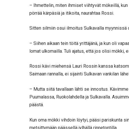
– Ihmettelin, miten ihmiset viihtyvät mökeillä, kun
pörrää kärpäsiä ja itikoita, naurahtaa Rossi.
Sitten silmiin osui ilmoitus Sulkavalla myynnissä
– Siihen aikaan tein töitä yrittäjänä, ja kun oli v
lomat ulkomailla. Tuli ajatus, että jos olisi mökki, e
Rossi kävi miehensä Lauri Rossin kanssa katsomas
Saimaan rannalla, ei sijainti Sulkavan vankilan lähe
– Mutta siitä tavallaan lähti se innostus. Kävimm
Puumalassa, Ruokolahdella ja Sulkavalla. Asuimme 
päästä.
Kun oma mökki vihdoin löytyi, pääsi pariskunta si
metsittymään päässellä jylhällä rinnetontilla.