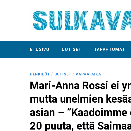
ETUSIVU
UUTISET
TAPAHTUMAT
/
/
HENKILÖT
UUTISET
VAPAA-AIKA
Mari-Anna Rossi ei y
mutta unelmien kesäa
asian – ”Kaadoimme 
20 puuta, että Saimaa 