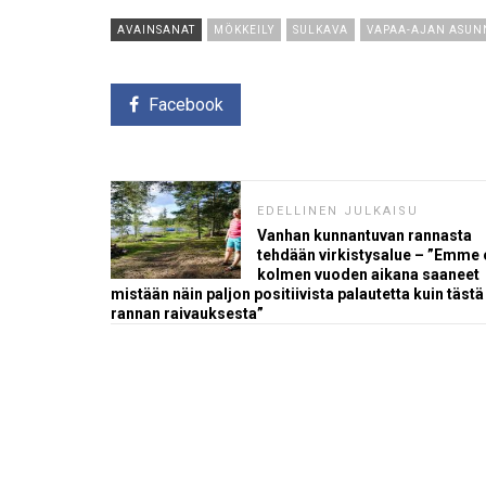
AVAINSANAT
MÖKKEILY
SULKAVA
VAPAA-AJAN ASUN
Facebook
EDELLINEN JULKAISU
Vanhan kunnantuvan rannasta
tehdään virkistysalue – ”Emme 
kolmen vuoden aikana saaneet
mistään näin paljon positiivista palautetta kuin tästä
rannan raivauksesta”