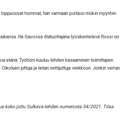
tä loppuisivat hommat, hän varmaan pistäisi mökin myyntiin.
-aikansa. Itä-Savossa iltatuottajana työskentelevä Rossi on
kia etänä. Työhöni kuuluu lehden kasaaminen toimittajien
Oikoluen juttuja ja laitan nettijuttuja verkkoon. Jonkin verran
 Lue koko juttu Sulkava-lehden numerosta 34/2021. Tilaa