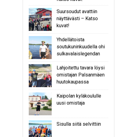
Suursoudut avattiin
näyttävästi – Katso
kuvat!
Yhdellätoista
soutukuninkuudella ohi
sulkavalaislegendan
Lahjoitettu tavara löysi
omistajan Palsanmäen
huutokaupassa
Kaipolan kyläkoululle
uusi omistaja
Sisulla siitä selvittiin