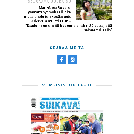
SEURAAVA JULKAISU
Mari-Anna Rossi ei
ymmärtänyt mökkeilijöitä,
mutta unelmien kesäasunto
Sulkavalla muutti asian –
”Kaadoimme ensitöiksemme ainakin 20 puuta, että
Saimaa tuli esiin”
SEURAA MEITÄ
VIIMEISIN DIGILEHTI