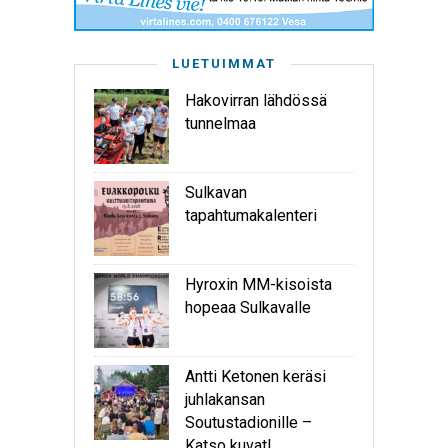
LUETUIMMAT
Hakovirran lähdössä
tunnelmaa
Sulkavan
tapahtumakalenteri
Hyroxin MM-kisoista
hopeaa Sulkavalle
Antti Ketonen keräsi
juhlakansan
Soutustadionille –
Katso kuvat!