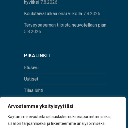
hyväksi
7.8.2026
Koulutaival alkaa ensi viikolla
7.8.2026
Terveysaseman tiloista neuvotellaan pian
5.8.2026
PIKALINKIT
Etusivu
Uutiset
Tilaa lehti
Yhteystiedot
Arvostamme yksityisyyttäsi
Digilehti
Käytämme evästeitä selauskokemuksesi parantamiseksi,
sisällön tarjoamiseksi ja liikenteemme analysoimiseksi.