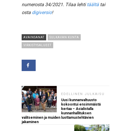
numerosta 34/2021. Tilaa lehti
täältä
tai
osta
digiversio
!
AVAINSANAT
SULKAVAN KUNTA
VIRKISTYSALUEET
EDELLINEN JULKAISU
Uusi kunnanvaltuusto
kokoontui ensimmäistä
kertaa – Asialistalla
kunnanhallituksen
valitseminen ja muiden luottamustehtävien
jakaminen