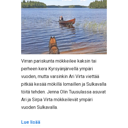
Virran pariskunta mökkeilee kaksin tai
perheen kera Kyrsyänjärvellä ympäri
vuoden, mutta varsinkin Ari Virta viettää
pitkää kesää mökillä lomaillen ja Sulkavalla
töitä tehden. Jenna Olin Tuusulassa asuvat
Ari ja Sirpa Virta mökkeilevät ympäri
vuoden Sulkavalla.
Lue lisää