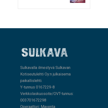
Sulkavalla ilmestyvä Sulkavan
Kotiseutulehti Oy:n julkaisema
paikallislehti.
Y-tunnus 0167229-8
Verkkolaskuosoite/OVT-tunnus:
003701672298
Operaattori: Maventa