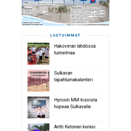
LUETUIMMAT
Hakovirran lähdössä
tunnelmaa
Sulkavan
tapahtumakalenteri
Hyroxin MM-kisoista
hopeaa Sulkavalle
Antti Ketonen keräsi