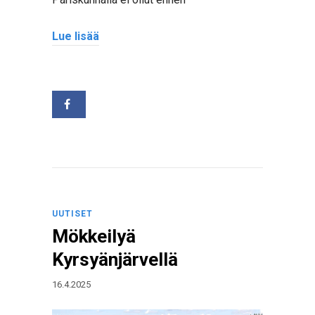
Lue lisää
UUTISET
Mökkeilyä
Kyrsyänjärvellä
16.4.2025