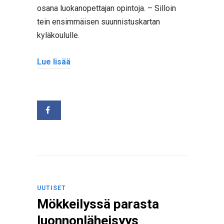
osana luokanopettajan opintoja. – Silloin
tein ensimmäisen suunnistuskartan
kyläkoululle.
Lue lisää
UUTISET
Mökkeilyssä parasta
luonnonläheisyys