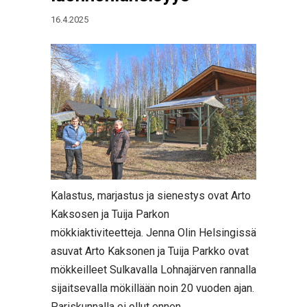
16.4.2025
Kalastus, marjastus ja sienestys ovat Arto
Kaksosen ja Tuija Parkon
mökkiaktiviteetteja. Jenna Olin Helsingissä
asuvat Arto Kaksonen ja Tuija Parkko ovat
mökkeilleet Sulkavalla Lohnajärven rannalla
sijaitsevalla mökillään noin 20 vuoden ajan.
Pariskunnalla ei ollut ennen