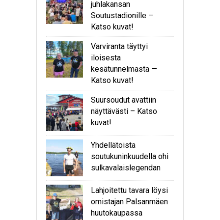
juhlakansan
Soutustadionille –
Katso kuvat!
Varviranta täyttyi
iloisesta
kesätunnelmasta —
Katso kuvat!
Suursoudut avattiin
näyttävästi – Katso
kuvat!
Yhdellätoista
soutukuninkuudella ohi
sulkavalaislegendan
Lahjoitettu tavara löysi
omistajan Palsanmäen
huutokaupassa