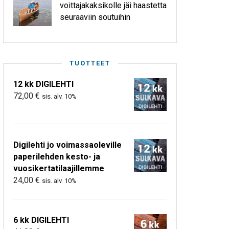
voittajakaksikolle jäi haastetta
seuraaviin soutuihin
TUOTTEET
12 kk DIGILEHTI
72,00
€
sis. alv. 10%
Digilehti jo voimassaoleville
paperilehden kesto- ja
vuosikertatilaajillemme
24,00
€
sis. alv. 10%
6 kk DIGILEHTI