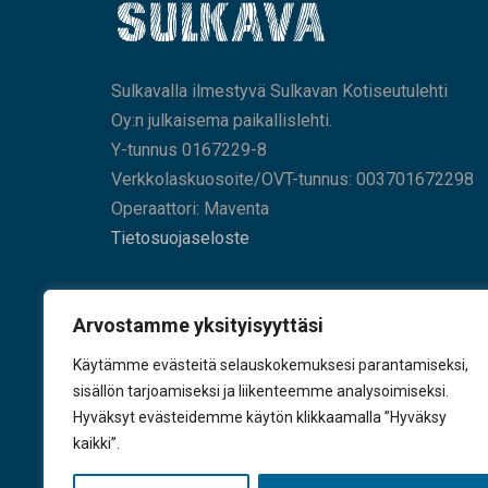
Sulkavalla ilmestyvä Sulkavan Kotiseutulehti
Oy:n julkaisema paikallislehti.
Y-tunnus 0167229-8
Verkkolaskuosoite/OVT-tunnus: 003701672298
Operaattori: Maventa
Tietosuojaseloste
HAE SIVUILTAMME
Arvostamme yksityisyyttäsi
Käytämme evästeitä selauskokemuksesi parantamiseksi,
sisällön tarjoamiseksi ja liikenteemme analysoimiseksi.
Hyväksyt evästeidemme käytön klikkaamalla ”Hyväksy
KÄY TYKKÄÄMÄSSÄ
kaikki”.