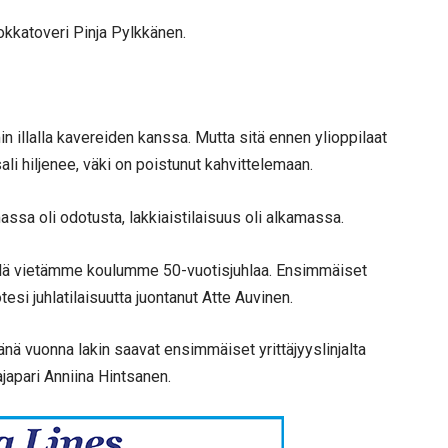
kkatoveri Pinja Pylkkänen.
illalla kavereiden kanssa. Mutta sitä ennen ylioppilaat
li hiljenee, väki on poistunut kahvittelemaan.
massa oli odotusta, lakkiaistilaisuus oli alkamassa.
sillä vietämme koulumme 50-vuotisjuhlaa. Ensimmäiset
tesi juhlatilaisuutta juontanut Atte Auvinen.
nä vuonna lakin saavat ensimmäiset yrittäjyyslinjalta
ajapari Anniina Hintsanen.