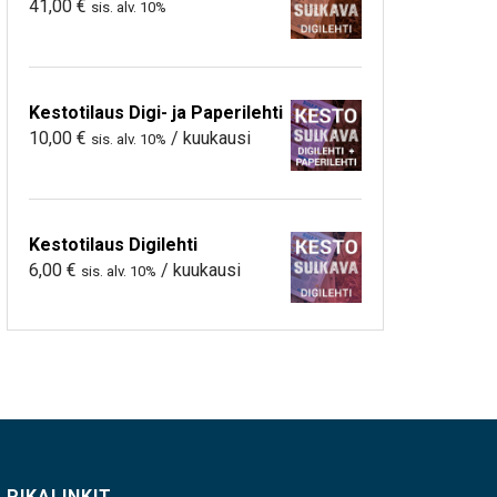
41,00
€
sis. alv. 10%
Kestotilaus Digi- ja Paperilehti
10,00
€
/ kuukausi
sis. alv. 10%
Kestotilaus Digilehti
6,00
€
/ kuukausi
sis. alv. 10%
PIKALINKIT