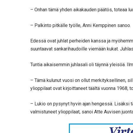
– Onhan tämä yhden aikakauden päätös, toteaa luo
– Palkinto pitkälle työlle, Anni Kemppinen sanoo.
Edessä ovat juhlat perheiden kanssa ja myöhemmin 
suuntaavat sankarihaudoille viemään kukat. Juhlasa
Tuntia aikaisemmin juhlasali oli täynnä yleisöä. Il
– Tämä kulunut vuosi on ollut merkityksellinen, 
ylioppilaat ovat kirjoittaneet täältä vuonna 1968, to
– Lukio on pysynyt hyvin ajan hengessä. Lisäksi tä
valmistuneet ylioppilaat, sanoi Atte Auvisen juont