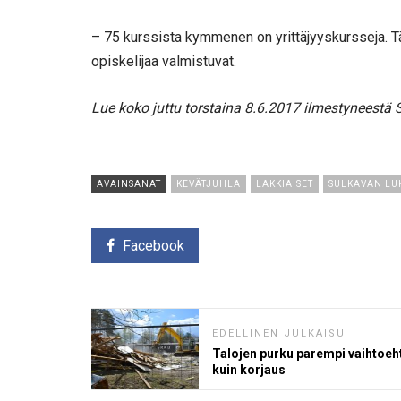
– 75 kurssista kymmenen on yrittäjyyskursseja. T
opiskelijaa valmistuvat.
Lue koko juttu torstaina 8.6.2017 ilmestyneestä 
AVAINSANAT
KEVÄTJUHLA
LAKKIAISET
SULKAVAN LU
Facebook
EDELLINEN JULKAISU
Talojen purku parempi vaihtoeh
kuin korjaus