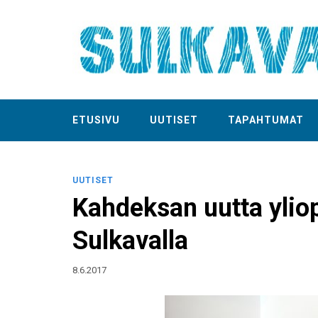
ETUSIVU
UUTISET
TAPAHTUMAT
UUTISET
Kahdeksan uutta yliop
Sulkavalla
8.6.2017