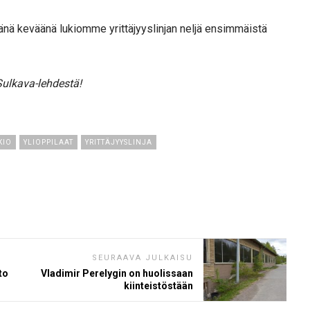
änä keväänä lukiomme yrittäjyyslinjan neljä ensimmäistä
Sulkava-lehdestä!
KIO
YLIOPPILAAT
YRITTÄJYYSLINJA
SEURAAVA JULKAISU
to
Vladimir Perelygin on huolissaan
kiinteistöstään