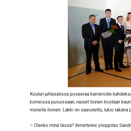
Koulun juhlasalissa poseeraa kameroille kahdeks
komeissa puvuissaan, naiset toinen toistaan kauni
monella iloinen. Lakki on saavutettu, lukio takana
– Olenko minä tässä? ihmettelee ylioppilas Sand