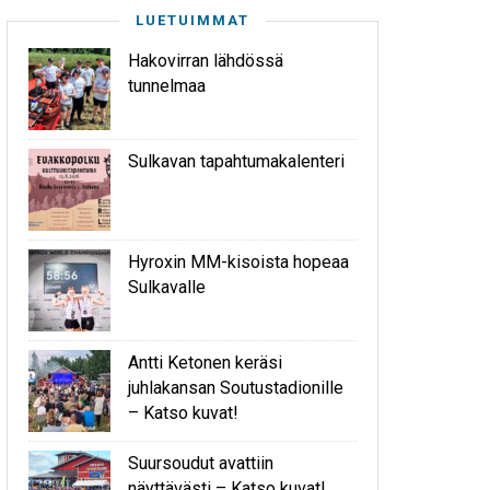
LUETUIMMAT
Hakovirran lähdössä
tunnelmaa
Sulkavan tapahtumakalenteri
Hyroxin MM-kisoista hopeaa
Sulkavalle
Antti Ketonen keräsi
juhlakansan Soutustadionille
– Katso kuvat!
Suursoudut avattiin
näyttävästi – Katso kuvat!