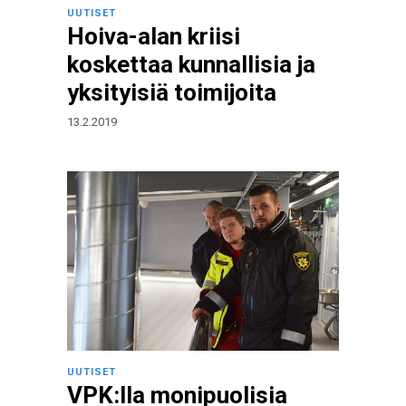
UUTISET
Hoiva-alan kriisi
koskettaa kunnallisia ja
yksityisiä toimijoita
13.2.2019
UUTISET
VPK:lla monipuolisia