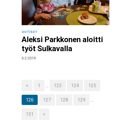
UUTISET
Aleksi Parkkonen aloitti
työt Sulkavalla
6.2.2019
<
1
…
123
124
125
126
127
128
129
…
151
>