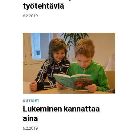
työtehtäviä
6.2.2019
UUTISET
Lukeminen kannattaa
aina
6.2.2019