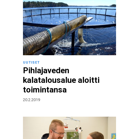
UUTISET
Pihlajaveden
kalatalousalue aloitti
toimintansa
20.2.2019