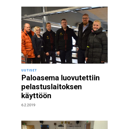
UUTISET
Paloasema luovutettiin
pelastuslaitoksen
käyttöön
6.2.2019