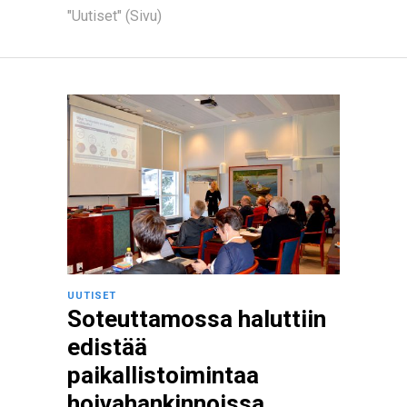
"Uutiset" (Sivu)
UUTISET
Soteuttamossa haluttiin
edistää
paikallistoimintaa
hoivahankinnoissa