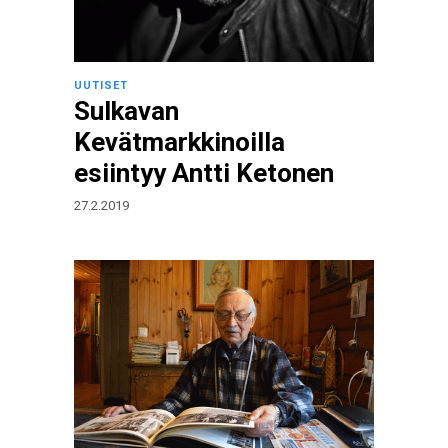
UUTISET
Sulkavan
Kevätmarkkinoilla
esiintyy Antti Ketonen
27.2.2019