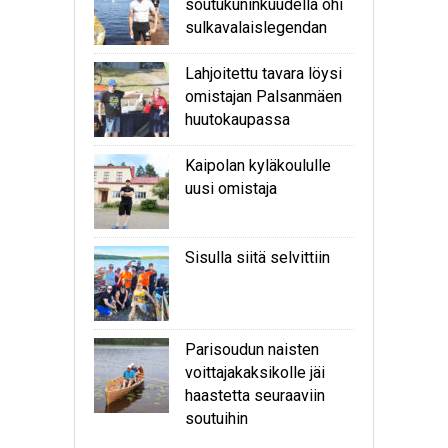
soutukuninkuudella ohi
sulkavalaislegendan
Lahjoitettu tavara löysi
omistajan Palsanmäen
huutokaupassa
Kaipolan kyläkoululle
uusi omistaja
Sisulla siitä selvittiin
Parisoudun naisten
voittajakaksikolle jäi
haastetta seuraaviin
soutuihin