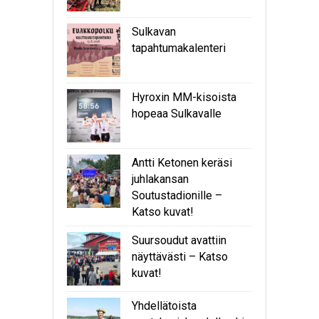
Sulkavan
tapahtumakalenteri
Hyroxin MM-kisoista
hopeaa Sulkavalle
Antti Ketonen keräsi
juhlakansan
Soutustadionille –
Katso kuvat!
Suursoudut avattiin
näyttävästi – Katso
kuvat!
Yhdellätoista