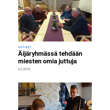
UUTISET
Äijäryhmässä tehdään
miesten omia juttuja
6.2.2019