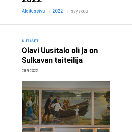
Aloitussivu
→
2022
→
syyskuu
UUTISET
Olavi Uusitalo oli ja on
Sulkavan taiteilija
28.9.2022