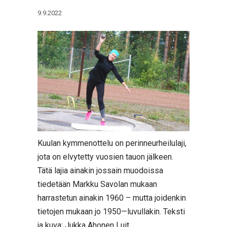
9.9.2022
Kuulan kymmenottelu on perinneurheilulaji,
jota on elvytetty vuosien tauon jälkeen.
Tätä lajia ainakin jossain muodoissa
tiedetään Markku Savolan mukaan
harrastetun ainakin 1960 – mutta joidenkin
tietojen mukaan jo 1950—luvullakin. Teksti
ja kuva: Jukka Ahonen Luit