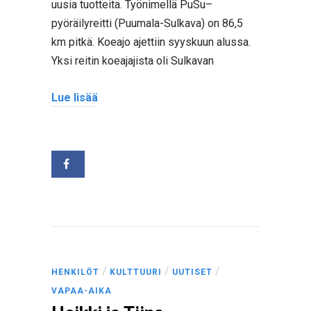
uusia tuotteita. Työnimellä PuSu–
pyöräilyreitti (Puumala-Sulkava) on 86,5
km pitkä. Koeajo ajettiin syyskuun alussa.
Yksi reitin koeajajista oli Sulkavan
Lue lisää
/
/
/
HENKILÖT
KULTTUURI
UUTISET
VAPAA-AIKA