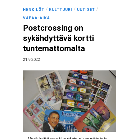
/
/
/
HENKILÖT
KULTTUURI
UUTISET
VAPAA-AIKA
Postcrossing on
sykähdyttävä kortti
tuntemattomalta
21.9.2022