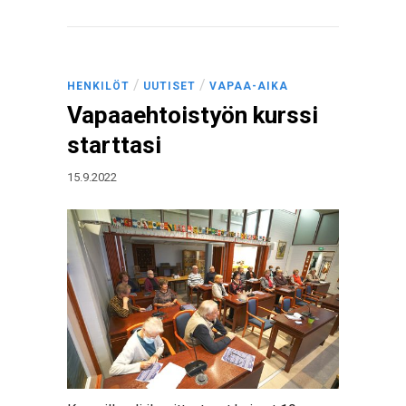
/
/
HENKILÖT
UUTISET
VAPAA-AIKA
Vapaaehtoistyön kurssi
starttasi
15.9.2022