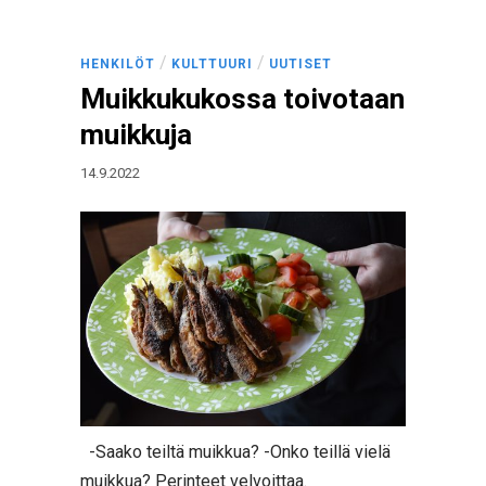
/
/
HENKILÖT
KULTTUURI
UUTISET
Muikkukukossa toivotaan
muikkuja
14.9.2022
-Saako teiltä muikkua? -Onko teillä vielä
muikkua? Perinteet velvoittaa.