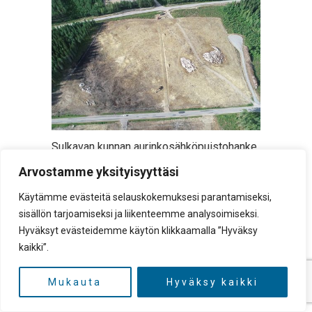
Sulkavan kunnan aurinkosähköpuistohanke
etenee aikataulun mukaisesti.
Arvostamme yksityisyyttäsi
Aurinkosähköpuisto sai kunnan
Käytämme evästeitä selauskokemuksesi parantamiseksi,
järjestämässä nimikilpailussa nimekseen
sisällön tarjoamiseksi ja liikenteemme analysoimiseksi.
SunSulkava. Aurinkosähköpuisto
Hyväksyt evästeidemme käytön klikkaamalla ”Hyväksy
rakennetaan vuosina 2022–2023. Noin
kaikki”.
seitsemän hehtaarin alueelle
kuntakeskuksen pohjoispuolelle
Mukauta
Hyväksy kaikki
asennetaan teollisen kokoluokan