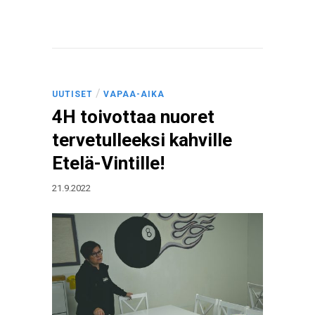
/
UUTISET
VAPAA-AIKA
4H toivottaa nuoret
tervetulleeksi kahville
Etelä-Vintille!
21.9.2022