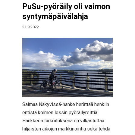
PuSu-pyöräily oli vaimon
syntymäpäivälahja
21.9.2022
Saimaa Näkyvissä-hanke herättää henkiin
entistä kolmen lossin pyöräilyreittiä.
Hankkeen tarkoituksena on vilkastuttaa
hiljaisten aikojen markkinointia sekä tehdä