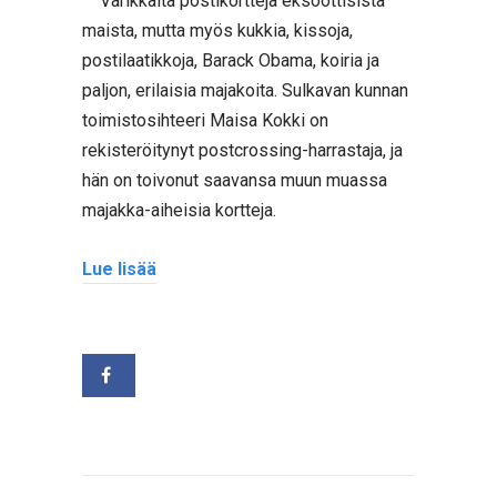
Värikkäitä postikortteja eksoottisista
maista, mutta myös kukkia, kissoja,
postilaatikkoja, Barack Obama, koiria ja
paljon, erilaisia majakoita. Sulkavan kunnan
toimistosihteeri Maisa Kokki on
rekisteröitynyt postcrossing-harrastaja, ja
hän on toivonut saavansa muun muassa
majakka-aiheisia kortteja.
Lue lisää