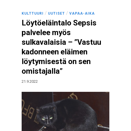
/
/
KULTTUURI
UUTISET
VAPAA-AIKA
Löytöeläintalo Sepsis
palvelee myös
sulkavalaisia – ”Vastuu
kadonneen eläimen
löytymisestä on sen
omistajalla”
21.9.2022