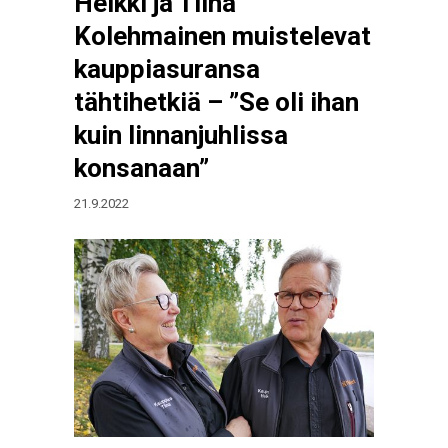
Heikki ja Tiina
Kolehmainen muistelevat
kauppiasuransa
tähtihetkiä – ”Se oli ihan
kuin linnanjuhlissa
konsanaan”
21.9.2022