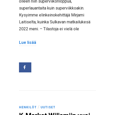
olleen niin superviikonloppua,
superlauantaita kuin superviikkoakin.
Kysyimme elinkeinokehittäjä Mirjami
Laitiselta, kuinka Sulkavan matkailukesä
2022 meni. – Tilastoja ei vielä ole
Lue lisää
/
HENKILÖT
UUTISET