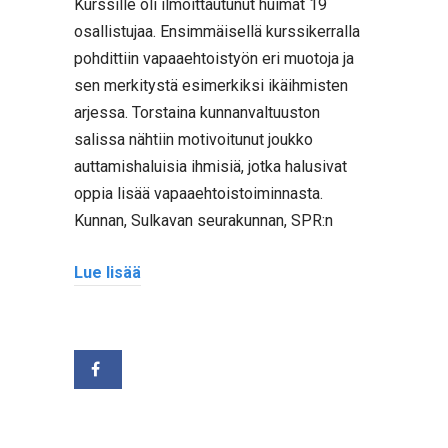
Kurssille oli ilmoittautunut huimat 19
osallistujaa. Ensimmäisellä kurssikerralla
pohdittiin vapaaehtoistyön eri muotoja ja
sen merkitystä esimerkiksi ikäihmisten
arjessa. Torstaina kunnanvaltuuston
salissa nähtiin motivoitunut joukko
auttamishaluisia ihmisiä, jotka halusivat
oppia lisää vapaaehtoistoiminnasta.
Kunnan, Sulkavan seurakunnan, SPR:n
Lue lisää