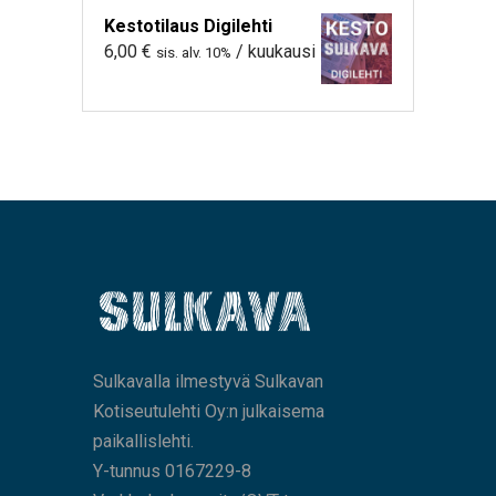
Kestotilaus Digilehti
6,00
€
/ kuukausi
sis. alv. 10%
Sulkavalla ilmestyvä Sulkavan
Kotiseutulehti Oy:n julkaisema
paikallislehti.
Y-tunnus 0167229-8