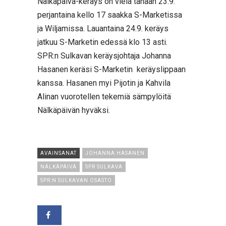
Nälkäpäivä-keräys on vielä tänään 23.9.
perjantaina kello 17 saakka S-Marketissa
ja Wiljamissa. Lauantaina 24.9. keräys
jatkuu S-Marketin edessä klo 13 asti.
SPR:n Sulkavan keräysjohtaja Johanna
Hasanen keräsi S-Marketin keräyslippaan
kanssa. Hasanen myi Pijotin ja Kahvila
Alinan vuorotellen tekemiä sämpylöitä
Nälkäpäivän hyväksi.
AVAINSANAT
JOHANNA HASANEN
NÄLKÄPÄIVÄ
SPR SULKAVA
SPR:N SULKAVAN OSASTO