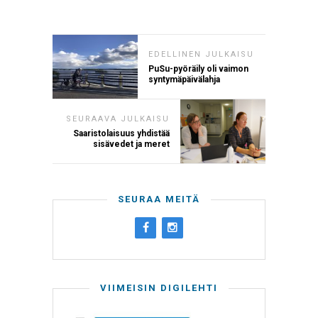
EDELLINEN JULKAISU
PuSu-pyöräily oli vaimon
syntymäpäivälahja
SEURAAVA JULKAISU
Saaristolaisuus yhdistää
sisävedet ja meret
SEURAA MEITÄ
VIIMEISIN DIGILEHTI