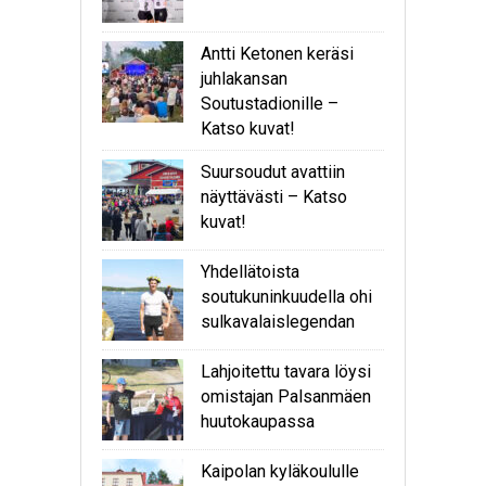
Antti Ketonen keräsi
juhlakansan
Soutustadionille –
Katso kuvat!
Suursoudut avattiin
näyttävästi – Katso
kuvat!
Yhdellätoista
soutukuninkuudella ohi
sulkavalaislegendan
Lahjoitettu tavara löysi
omistajan Palsanmäen
huutokaupassa
Kaipolan kyläkoululle