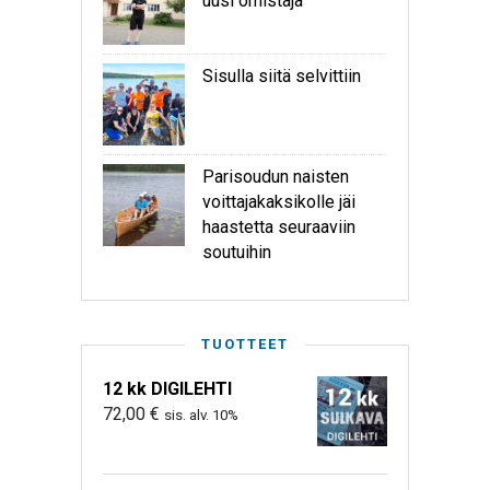
uusi omistaja
Sisulla siitä selvittiin
Parisoudun naisten
voittajakaksikolle jäi
haastetta seuraaviin
soutuihin
TUOTTEET
12 kk DIGILEHTI
72,00
€
sis. alv. 10%