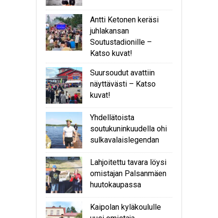
Antti Ketonen keräsi
juhlakansan
Soutustadionille –
Katso kuvat!
Suursoudut avattiin
näyttävästi – Katso
kuvat!
Yhdellätoista
soutukuninkuudella ohi
sulkavalaislegendan
Lahjoitettu tavara löysi
omistajan Palsanmäen
huutokaupassa
Kaipolan kyläkoululle