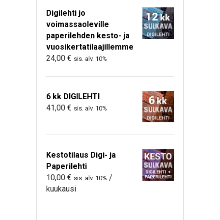
Digilehti jo
voimassaoleville
paperilehden kesto- ja
vuosikertatilaajillemme
24,00
€
sis. alv. 10%
6 kk DIGILEHTI
41,00
€
sis. alv. 10%
Kestotilaus Digi- ja
Paperilehti
10,00
€
/
sis. alv. 10%
kuukausi