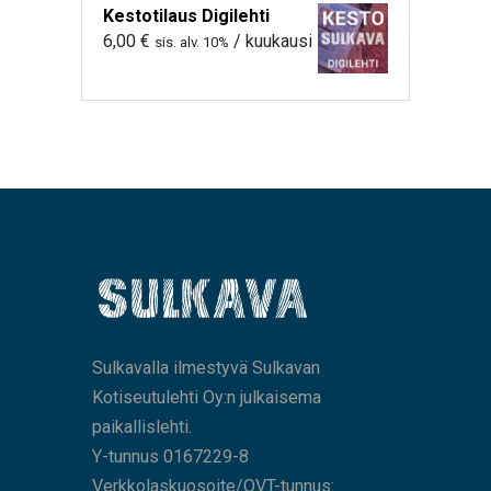
Kestotilaus Digilehti
6,00
€
/ kuukausi
sis. alv. 10%
Sulkavalla ilmestyvä Sulkavan
Kotiseutulehti Oy:n julkaisema
paikallislehti.
Y-tunnus 0167229-8
Verkkolaskuosoite/OVT-tunnus: