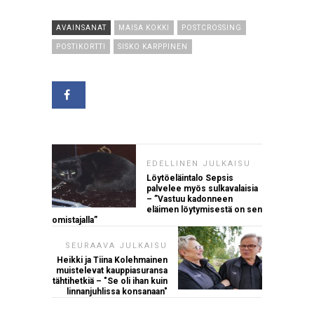
AVAINSANAT
MAISA KOKKI
POSTCROSSING
POSTIKORTTI
SISKO KARPPINEN
EDELLINEN JULKAISU
Löytöeläintalo Sepsis
palvelee myös sulkavalaisia
– ”Vastuu kadonneen
eläimen löytymisestä on sen
omistajalla”
SEURAAVA JULKAISU
Heikki ja Tiina Kolehmainen
muistelevat kauppiasuransa
tähtihetkiä – "Se oli ihan kuin
linnanjuhlissa konsanaan"