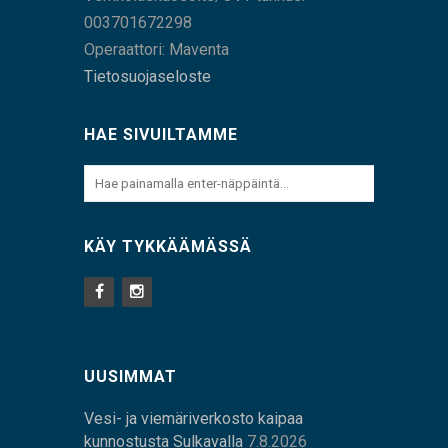
003701672298
Operaattori: Maventa
Tietosuojaseloste
HAE SIVUILTAMME
KÄY TYKKÄÄMÄSSÄ
UUSIMMAT
Vesi- ja viemäriverkosto kaipaa
kunnostusta Sulkavalla
7.8.2026