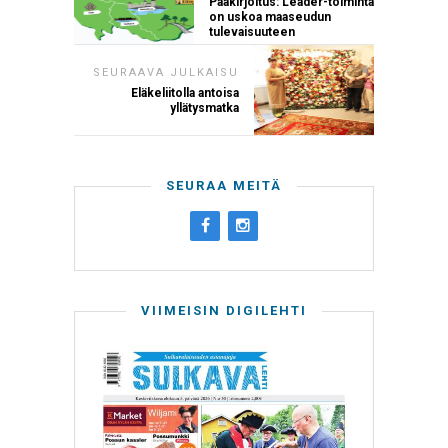
Pääkirjoitus: Leader-toiminta
on uskoa maaseudun
tulevaisuuteen
SEURAAVA JULKAISU
Eläkeliitolla antoisa
yllätysmatka
SEURAA MEITÄ
VIIMEISIN DIGILEHTI