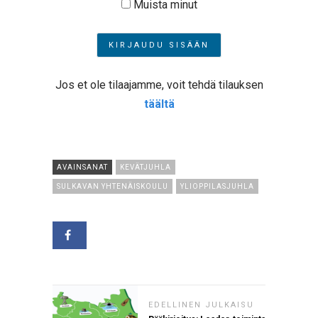
Muista minut
Jos et ole tilaajamme, voit tehdä tilauksen
täältä
AVAINSANAT
KEVÄTJUHLA
SULKAVAN YHTENÄISKOULU
YLIOPPILASJUHLA
EDELLINEN JULKAISU