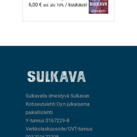
6,00
€
/ kuukausi
sis. alv. 10%
Sulkavalla ilmestyvä Sulkavan
Kotiseutulehti Oy:n julkaisema
paikallislehti.
Y-tunnus 0167229-8
Verkkolaskuosoite/OVT-tunnus: