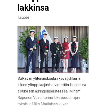
lakkinsa
4.6.2026
Sulkavan yhtenäiskoulun kevätjuhlaa ja
lukion ylioppilasjuhlaa vietettiin lauantaina
alkukesän auringonpaisteessa. Mirjam
Reponen Vt. rehtorina lukuvuoden ajan
toiminut Mika Matilainen kuvasi