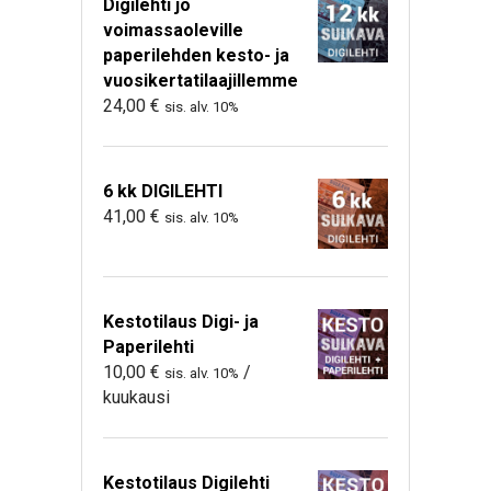
Digilehti jo
voimassaoleville
paperilehden kesto- ja
vuosikertatilaajillemme
24,00
€
sis. alv. 10%
6 kk DIGILEHTI
41,00
€
sis. alv. 10%
Kestotilaus Digi- ja
Paperilehti
10,00
€
/
sis. alv. 10%
kuukausi
Kestotilaus Digilehti