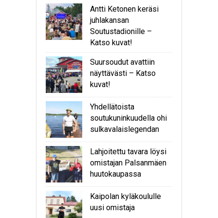
Antti Ketonen keräsi
juhlakansan
Soutustadionille –
Katso kuvat!
Suursoudut avattiin
näyttävästi – Katso
kuvat!
Yhdellätoista
soutukuninkuudella ohi
sulkavalaislegendan
Lahjoitettu tavara löysi
omistajan Palsanmäen
huutokaupassa
Kaipolan kyläkoululle
uusi omistaja