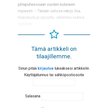
juhlapuheessaan vuoden kuluneen
nopeasti. – Tänään salissa näkyy iloa,
helpotusta ja ylpeyttä. Juhlimme kaikkia
oppilaita,
Tämä artikkeli on
tilaajillemme.
Sinun pitää
kirjautua
lukeaksesi artikkelin.
Käyttäjätunnus tai sähköpostiosoite
Salasana