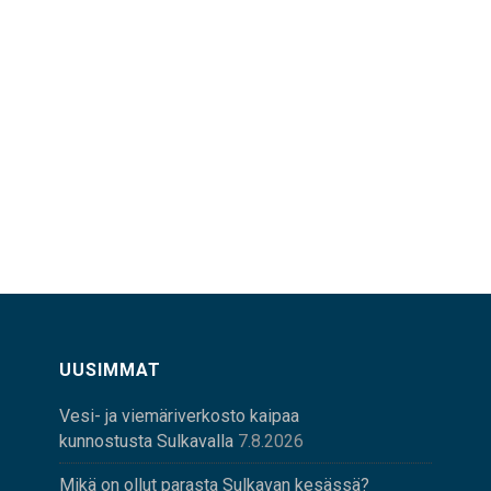
UUSIMMAT
Vesi- ja viemäriverkosto kaipaa
kunnostusta Sulkavalla
7.8.2026
Mikä on ollut parasta Sulkavan kesässä?