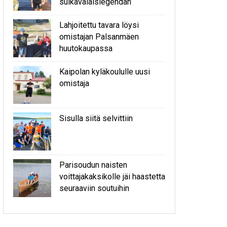
sulkavalaislegendan
Lahjoitettu tavara löysi
omistajan Palsanmäen
huutokaupassa
Kaipolan kyläkoululle uusi
omistaja
Sisulla siitä selvittiin
Parisoudun naisten
voittajakaksikolle jäi haastetta
seuraaviin soutuihin