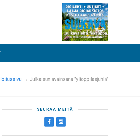
T
loitussivu
→
Julkaisun avainsana "ylioppilasjuhla"
SEURAA MEITÄ