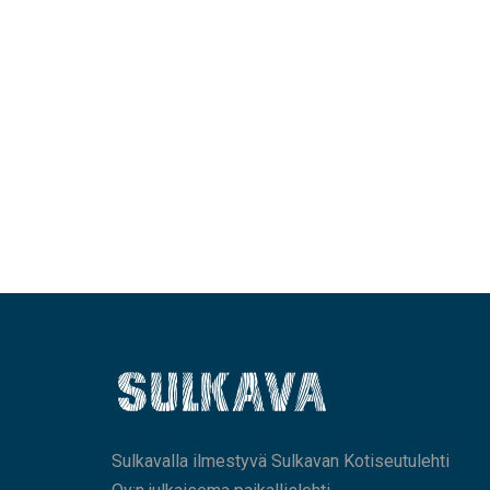
Sulkavalla ilmestyvä Sulkavan Kotiseutulehti