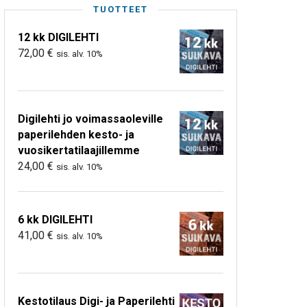
TUOTTEET
12 kk DIGILEHTI
72,00
€
sis. alv. 10%
Digilehti jo voimassaoleville
paperilehden kesto- ja
vuosikertatilaajillemme
24,00
€
sis. alv. 10%
6 kk DIGILEHTI
41,00
€
sis. alv. 10%
Kestotilaus Digi- ja Paperilehti