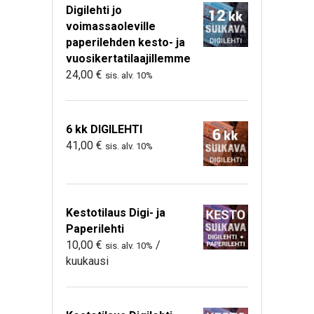
Digilehti jo
voimassaoleville
paperilehden kesto- ja
vuosikertatilaajillemme
24,00
€
sis. alv. 10%
6 kk DIGILEHTI
41,00
€
sis. alv. 10%
Kestotilaus Digi- ja
Paperilehti
10,00
€
/
sis. alv. 10%
kuukausi