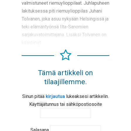
valmistuneet riemuylioppilaat. Juhlapuheen
lakituksessa piti riemuylioppilas Juhani
Tolvanen, joka asuu nykyään Helsingissä ja
teki elämäntyönsä Ilta-Sanomien
sarjakuvatoimittajana. Lisäksi Tolvanen on
kääntänyt
Tämä artikkeli on
tilaajillemme.
Sinun pitää
kirjautua
lukeaksesi artikkelin.
Käyttäjätunnus tai sähköpostiosoite
Salasana