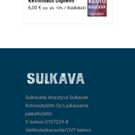
Kestotilaus Digilehti
6,00
€
/ kuukausi
sis. alv. 10%
Sulkavalla ilmestyvä Sulkavan
Kotiseutulehti Oy:n julkaisema
paikallislehti.
Y-tunnus 0167229-8
Verkkolaskuosoite/OVT-tunnus: