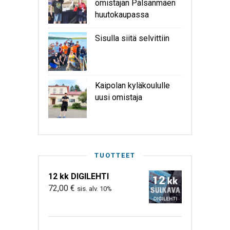
omistajan Palsanmäen
huutokaupassa
Sisulla siitä selvittiin
Kaipolan kyläkoululle
uusi omistaja
TUOTTEET
12 kk DIGILEHTI
72,00
€
sis. alv. 10%