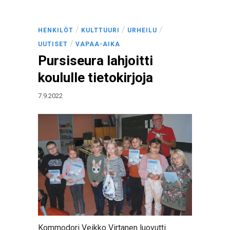
/
/
/
HENKILÖT
KULTTUURI
URHEILU
/
UUTISET
VAPAA-AIKA
Pursiseura lahjoitti
koululle tietokirjoja
7.9.2022
Kommodori Veikko Virtanen luovutti