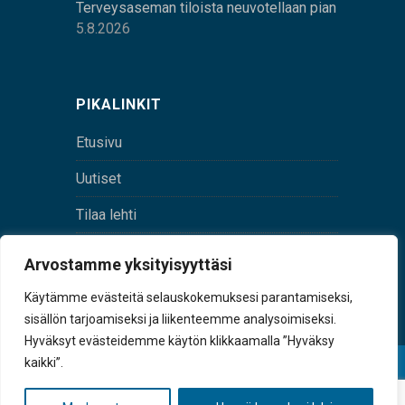
Terveysaseman tiloista neuvotellaan pian
5.8.2026
PIKALINKIT
Etusivu
Uutiset
Tilaa lehti
Yhteystiedot
Arvostamme yksityisyyttäsi
Digilehti
Käytämme evästeitä selauskokemuksesi parantamiseksi,
sisällön tarjoamiseksi ja liikenteemme analysoimiseksi.
Hyväksyt evästeidemme käytön klikkaamalla ”Hyväksy
kaikki”.
© Sulkava-lehti • Sulkavan Kotiseutulehti Oy • Y-
tunnus 0167229-8