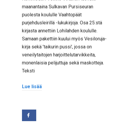
maanantaina Sulkavan Pursiseuran
puolesta koululle Vaahtopäät
purjehdusleirillä -lukukirjoja. Osa 25:stä
kirjasta annettiin Lohilahden koululle.
Samaan pakettiin kuului myös Vesiloruja-
kirja sekä ’taikurin pussi’, jossa on
veneilytaitojen harjoittelutarvikkeita,
monenlaisia pelijuttuja sekä maskotteja.
Teksti
Lue lisää