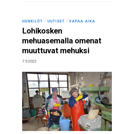
/
/
HENKILÖT
UUTISET
VAPAA-AIKA
Lohikosken
mehuasemalla omenat
muuttuvat mehuksi
7.9.2022