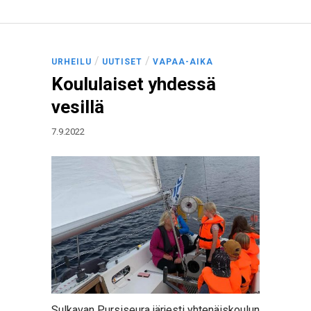
/
/
URHEILU
UUTISET
VAPAA-AIKA
Koululaiset yhdessä
vesillä
7.9.2022
Sulkavan Pursiseura järjesti yhtenäiskoulun