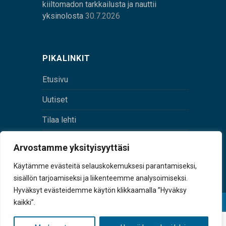
kiiltomadon tarkkailusta ja nauttii
yksinolosta
30.7.2026
PIKALINKIT
Etusivu
Uutiset
Tilaa lehti
Yhteystiedot
Arvostamme yksityisyyttäsi
Digilehti
Käytämme evästeitä selauskokemuksesi parantamiseksi,
sisällön tarjoamiseksi ja liikenteemme analysoimiseksi.
Hyväksyt evästeidemme käytön klikkaamalla ”Hyväksy
kaikki”.
© Sulkava-lehti • Sulkavan Kotiseutulehti Oy • Y-
tunnus 0167229-8