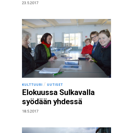
23.5.2017
/
KULTTUURI
UUTISET
Elokuussa Sulkavalla
syödään yhdessä
18.5.2017