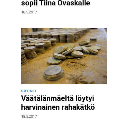
sopii Tiina Ovaskalle
18.5.2017
UUTISET
Väätälänmäeltä löytyi
harvinainen rahakätkö
18.5.2017