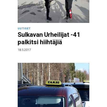
UUTISET
Sulkavan Urheilijat -41
palkitsi hiihtäjiä
18.5.2017