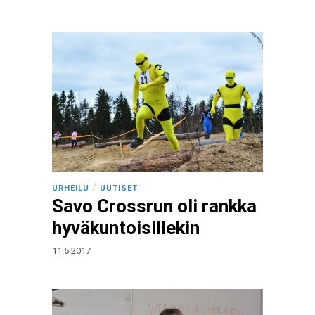
/
URHEILU
UUTISET
Savo Crossrun oli rankka
hyväkuntoisillekin
11.5.2017