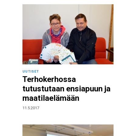
UUTISET
Terhokerhossa
tutustutaan ensiapuun ja
maatilaelämään
11.5.2017