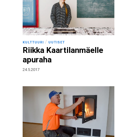
/
KULTTUURI
UUTISET
Riikka Kaartilanmäelle
apuraha
24.5.2017