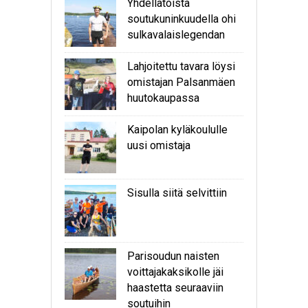
Yhdellätoista
soutukuninkuudella ohi
sulkavalaislegendan
Lahjoitettu tavara löysi
omistajan Palsanmäen
huutokaupassa
Kaipolan kyläkoululle
uusi omistaja
Sisulla siitä selvittiin
Parisoudun naisten
voittajakaksikolle jäi
haastetta seuraaviin
soutuihin