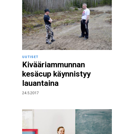
UUTISET
Kivääriammunnan
kesäcup käynnistyy
lauantaina
24.5.2017