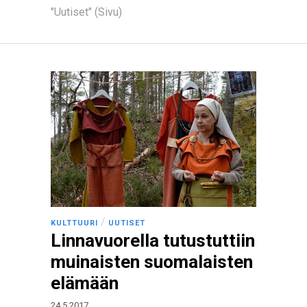
"Uutiset" (Sivu)
/
KULTTUURI
UUTISET
Linnavuorella tutustuttiin
muinaisten suomalaisten
elämään
24.5.2017