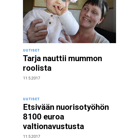
UUTISET
Tarja nauttii mummon
roolista
11.5.2017
UUTISET
Etsivään nuorisotyöhön
8100 euroa
valtionavustusta
11.5.2017