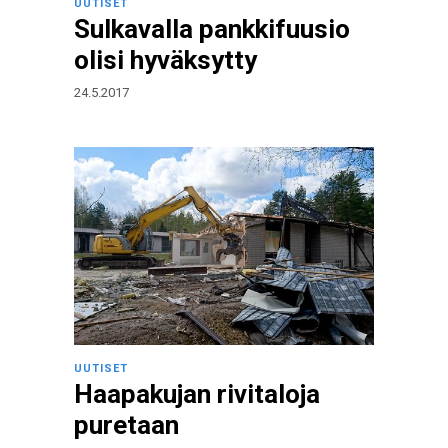
UUTISET
Sulkavalla pankkifuusio
olisi hyväksytty
24.5.2017
UUTISET
Haapakujan rivitaloja
puretaan