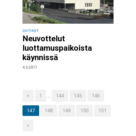
UUTISET
Neuvottelut
luottamuspaikoista
käynnissä
4.5.2017
<
1
…
144
145
146
147
148
149
150
151
>