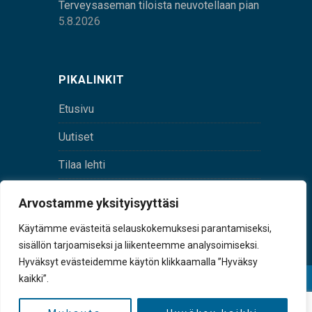
Terveysaseman tiloista neuvotellaan pian
5.8.2026
PIKALINKIT
Etusivu
Uutiset
Tilaa lehti
Yhteystiedot
Arvostamme yksityisyyttäsi
Digilehti
Käytämme evästeitä selauskokemuksesi parantamiseksi,
sisällön tarjoamiseksi ja liikenteemme analysoimiseksi.
Hyväksyt evästeidemme käytön klikkaamalla ”Hyväksy
kaikki”.
© Sulkava-lehti • Sulkavan Kotiseutulehti Oy • Y-
tunnus 0167229-8