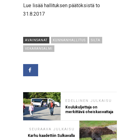
Lue lisää hallituksen päätöksistä to
31.8.2017
AVAINSANAT
KUNNANHALLITUS
SILTA
VEKARANSALMI
EDELLINEN JULKAISU
Koulukuljettaja on
merkittävä oheiskasvattaja
SEURAAVA JULKAISU
Karhu kaadettiin Sulkavalla