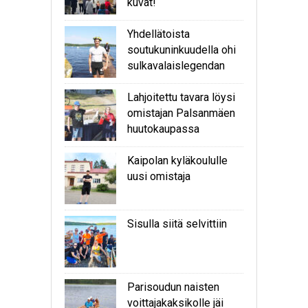
kuvat!
Yhdellätoista
soutukuninkuudella ohi
sulkavalaislegendan
Lahjoitettu tavara löysi
omistajan Palsanmäen
huutokaupassa
Kaipolan kyläkoululle
uusi omistaja
Sisulla siitä selvittiin
Parisoudun naisten
voittajakaksikolle jäi