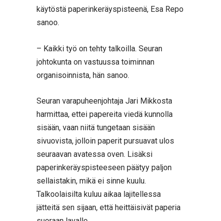
käytöstä paperinkeräyspisteenä, Esa Repo
sanoo.
– Kaikki työ on tehty talkoilla. Seuran
johtokunta on vastuussa toiminnan
organisoinnista, hän sanoo.
Seuran varapuheenjohtaja Jari Mikkosta
harmittaa, ettei papereita viedä kunnolla
sisään, vaan niitä tungetaan sisään
sivuovista, jolloin paperit pursuavat ulos
seuraavan avatessa oven. Lisäksi
paperinkeräyspisteeseen päätyy paljon
sellaistakin, mikä ei sinne kuulu.
Talkoolaisilta kuluu aikaa lajitellessa
jätteitä sen sijaan, että heittäisivät paperia
suoraan lavalle.