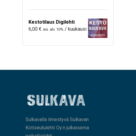
Kestotilaus Digilehti
6,00
€
/ kuukausi
sis. alv. 10%
Sulkavalla ilmestyvä Sulkavan
Kotiseutulehti Oy:n julkaisema
paikallislehti.