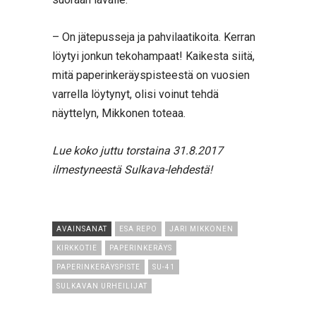
– On jätepusseja ja pahvilaatikoita. Kerran
löytyi jonkun tekohampaat! Kaikesta siitä,
mitä paperinkeräyspisteestä on vuosien
varrella löytynyt, olisi voinut tehdä
näyttelyn, Mikkonen toteaa.
Lue koko juttu torstaina 31.8.2017
ilmestyneestä Sulkava-lehdestä!
AVAINSANAT
ESA REPO
JARI MIKKONEN
KIRKKOTIE
PAPERINKERÄYS
PAPERINKERÄYSPISTE
SU-41
SULKAVAN URHEILIJAT