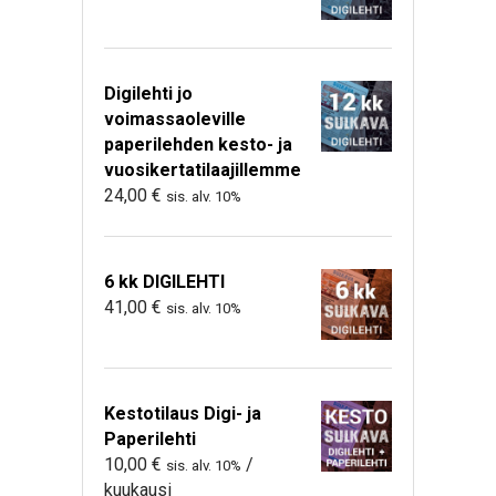
Digilehti jo
voimassaoleville
paperilehden kesto- ja
vuosikertatilaajillemme
24,00
€
sis. alv. 10%
6 kk DIGILEHTI
41,00
€
sis. alv. 10%
Kestotilaus Digi- ja
Paperilehti
10,00
€
/
sis. alv. 10%
kuukausi