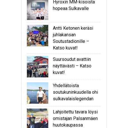
Hyroxin MM-kisoista
hopeaa Sulkavalle
Antti Ketonen keräsi
juhlakansan
Soutustadionille –
Katso kuvat!
Suursoudut avattiin
näyttävästi – Katso
kuvat!
Yhdellätoista
soutukuninkuudella ohi
sulkavalaislegendan
Lahjoitettu tavara löysi
omistajan Palsanmäen
huutokaupassa