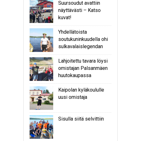
Suursoudut avattiin
näyttävästi – Katso
kuvat!
Yhdellätoista
soutukuninkuudella ohi
sulkavalaislegendan
Lahjoitettu tavara löysi
omistajan Palsanmäen
huutokaupassa
Kaipolan kyläkoululle
uusi omistaja
Sisulla siitä selvittiin