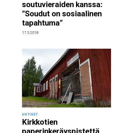
soutuvieraiden kanssa:
”Soudut on sosiaalinen
tapahtuma”
17.5.2018
UUTISET
Kirkkotien
paperinkeräyspistettä