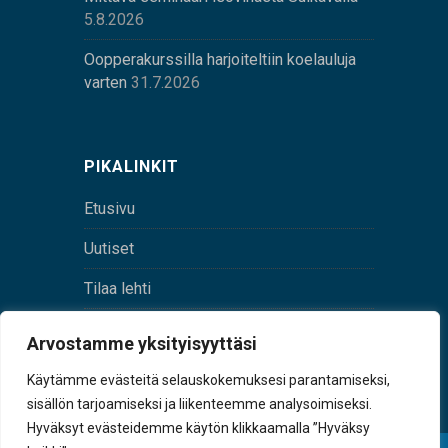
5.8.2026
Oopperakurssilla harjoiteltiin koelauluja
varten
31.7.2026
PIKALINKIT
Etusivu
Uutiset
Tilaa lehti
Yhteystiedot
Arvostamme yksityisyyttäsi
Digilehti
Käytämme evästeitä selauskokemuksesi parantamiseksi,
sisällön tarjoamiseksi ja liikenteemme analysoimiseksi.
Hyväksyt evästeidemme käytön klikkaamalla ”Hyväksy