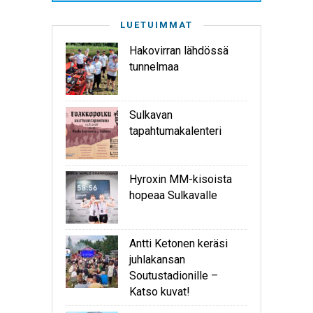
LUETUIMMAT
Hakovirran lähdössä
tunnelmaa
Sulkavan
tapahtumakalenteri
Hyroxin MM-kisoista
hopeaa Sulkavalle
Antti Ketonen keräsi
juhlakansan
Soutustadionille –
Katso kuvat!