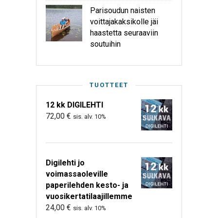
Parisoudun naisten
voittajakaksikolle jäi
haastetta seuraaviin
soutuihin
TUOTTEET
12 kk DIGILEHTI
72,00
€
sis. alv. 10%
Digilehti jo
voimassaoleville
paperilehden kesto- ja
vuosikertatilaajillemme
24,00
€
sis. alv. 10%