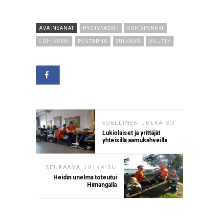
AVAINSANAT
HYÖTYKASVIT
KOHOPENKKI
LOHIKOSKI
PUUTARHA
SULKAVA
VILJELY
EDELLINEN JULKAISU
Lukiolaiset ja yrittäjät
yhteisillä aamukahveilla
SEURAAVA JULKAISU
Heidin unelma toteutui
Himangalla