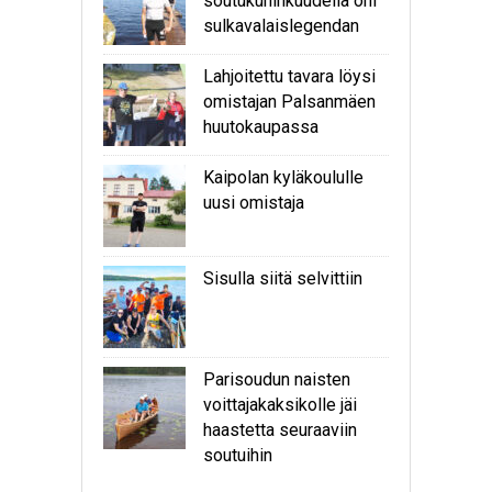
soutukuninkuudella ohi
sulkavalaislegendan
Lahjoitettu tavara löysi
omistajan Palsanmäen
huutokaupassa
Kaipolan kyläkoululle
uusi omistaja
Sisulla siitä selvittiin
Parisoudun naisten
voittajakaksikolle jäi
haastetta seuraaviin
soutuihin