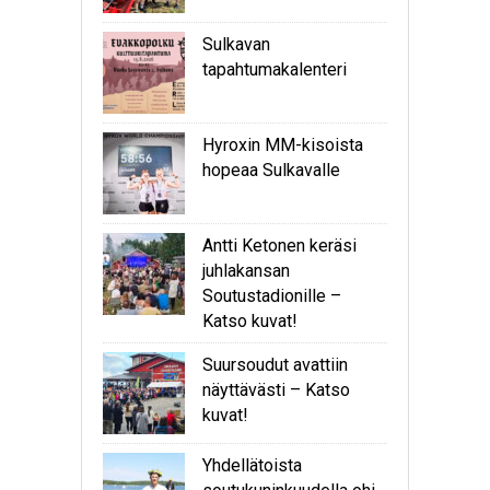
Sulkavan
tapahtumakalenteri
Hyroxin MM-kisoista
hopeaa Sulkavalle
Antti Ketonen keräsi
juhlakansan
Soutustadionille –
Katso kuvat!
Suursoudut avattiin
näyttävästi – Katso
kuvat!
Yhdellätoista