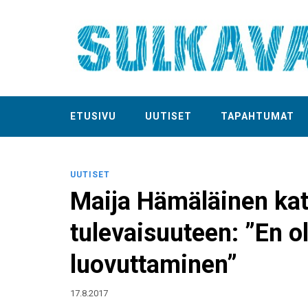
ETUSIVU
UUTISET
TAPAHTUMAT
UUTISET
Maija Hämäläinen kats
tulevaisuuteen: ”En o
luovuttaminen”
17.8.2017