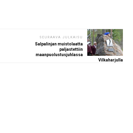
SEURAAVA JULKAISU
Salpalinjan muistolaatta
paljastettiin
maanpuolustusjuhlassa
Vilkaharjulla