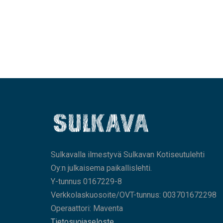
Sulkavalla ilmestyvä Sulkavan Kotiseutulehti
Oy:n julkaisema paikallislehti.
Y-tunnus 0167229-8
Verkkolaskuosoite/OVT-tunnus: 003701672298
Operaattori: Maventa
Tietosuojaseloste