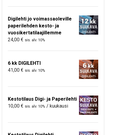
Digilehti jo voimassaoleville
paperilehden kesto- ja
vuosikertatilaajillemme
24,00
€
sis. alv. 10%
6 kk DIGILEHTI
41,00
€
sis. alv. 10%
Kestotilaus Digi- ja Paperilehti
10,00
€
/ kuukausi
sis. alv. 10%
Kestotilaus Digilehti