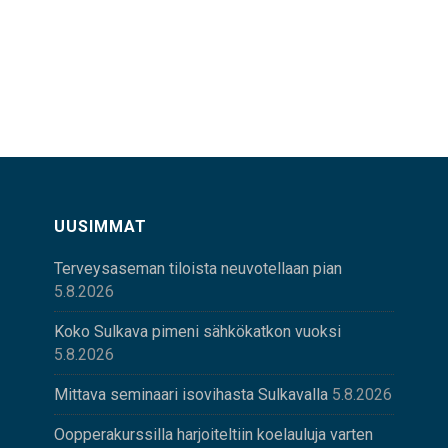
UUSIMMAT
Terveysaseman tiloista neuvotellaan pian
5.8.2026
Koko Sulkava pimeni sähkökatkon vuoksi
5.8.2026
Mittava seminaari isovihasta Sulkavalla
5.8.2026
Oopperakurssilla harjoiteltiin koelauluja varten