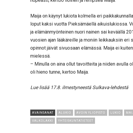
nopeasti, kertoo iloinen ja rempseä Maija.
Maija on käynyt lukiota kolmella eri paikkakunnalla
loput kaksi vuotta Pieksämäellä aikuislukiossa. Vu
ja elämänmyönteinen nuori nainen sai keväällä 201
vuosien ajan lääkäreille ja moniin leikkauksiin eri 
opinnot jäivät sivuosaan elämässä. Maija ei kuiten
mielessä.
– Minulla on aina ollut tavoitteita ja niiden avull
oli hieno tunne, kertoo Maija.
Lue lisää 17.8. ilmestyneestä Sulkava-lehdestä
AVAINSANAT
ALUKIO
AVOIN YLIOPISTO
LUKIO
MAI
VALKOLAKKI
YHTEISKUNTATIETEET