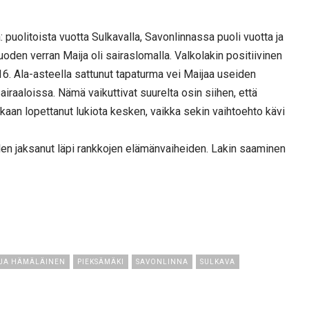
: puolitoista vuotta Sulkavalla, Savonlinnassa puoli vuotta ja
oden verran Maija oli sairaslomalla. Valkolakin positiivinen
6. Ala-asteella sattunut tapaturma vei Maijaa useiden
sairaaloissa. Nämä vaikuttivat suurelta osin siihen, että
kaan lopettanut lukiota kesken, vaikka sekin vaihtoehto kävi
a olen jaksanut läpi rankkojen elämänvaiheiden. Lakin saaminen
JA HÄMÄLÄINEN
PIEKSÄMÄKI
SAVONLINNA
SULKAVA