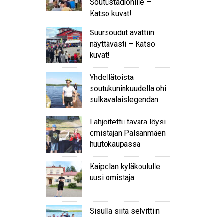
Soutustadionille –
Katso kuvat!
Suursoudut avattiin
näyttävästi – Katso
kuvat!
Yhdellätoista
soutukuninkuudella ohi
sulkavalaislegendan
Lahjoitettu tavara löysi
omistajan Palsanmäen
huutokaupassa
Kaipolan kyläkoululle
uusi omistaja
Sisulla siitä selvittiin