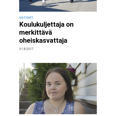
UUTISET
Koulukuljettaja on
merkittävä
oheiskasvattaja
31.8.2017