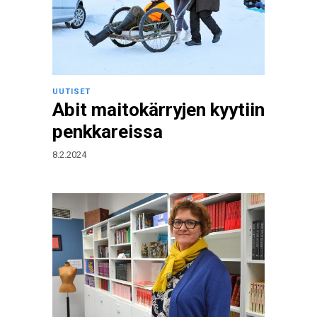
UUTISET
Abit maitokärryjen kyytiin
penkkareissa
8.2.2024