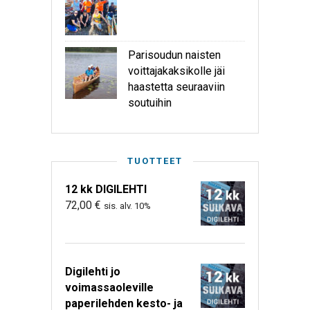
Parisoudun naisten
voittajakaksikolle jäi
haastetta seuraaviin
soutuihin
TUOTTEET
12 kk DIGILEHTI
72,00
€
sis. alv. 10%
Digilehti jo
voimassaoleville
paperilehden kesto- ja