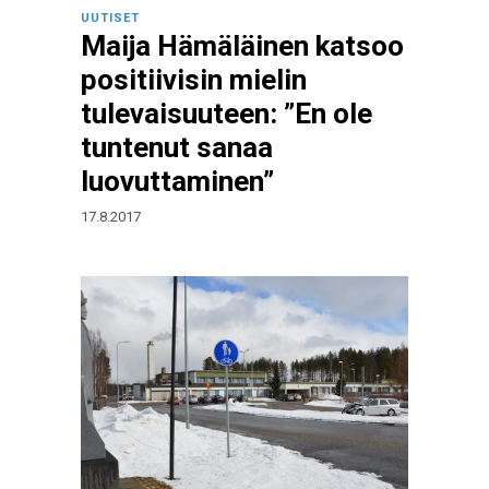
UUTISET
Maija Hämäläinen katsoo
positiivisin mielin
tulevaisuuteen: ”En ole
tuntenut sanaa
luovuttaminen”
17.8.2017