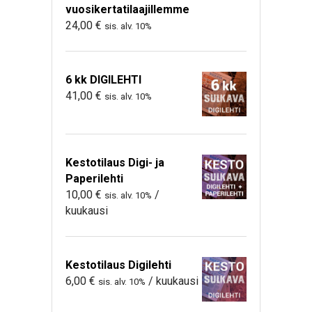
vuosikertatilaajillemme
24,00
€
sis. alv. 10%
6 kk DIGILEHTI
41,00
€
sis. alv. 10%
Kestotilaus Digi- ja
Paperilehti
10,00
€
/
sis. alv. 10%
kuukausi
Kestotilaus Digilehti
6,00
€
/ kuukausi
sis. alv. 10%