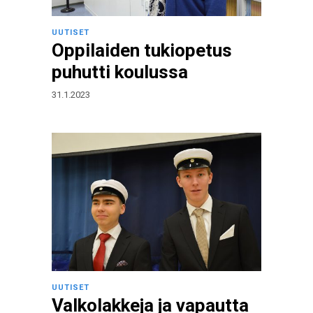
UUTISET
Oppilaiden tukiopetus
puhutti koulussa
31.1.2023
UUTISET
Valkolakkeja ja vapautta