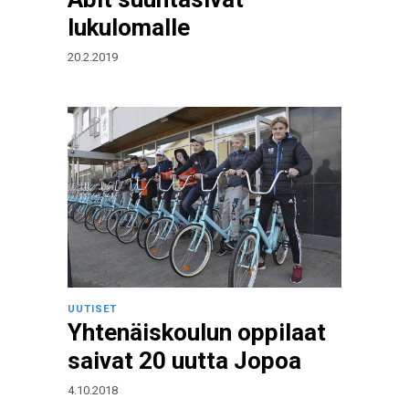
lukulomalle
20.2.2019
UUTISET
Yhtenäiskoulun oppilaat
saivat 20 uutta Jopoa
4.10.2018