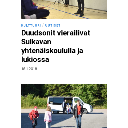
/
KULTTUURI
UUTISET
Duudsonit vierailivat
Sulkavan
yhtenäiskoululla ja
lukiossa
18.1.2018