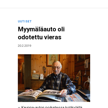
UUTISET
Myymäläauto oli
odotettu vieras
20.2.2019
– Kauppa-auton poiketessa kotikylällä,