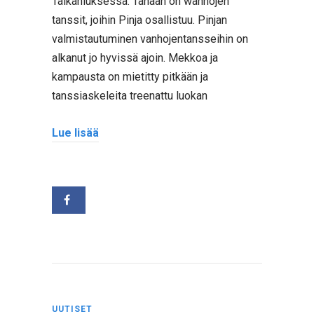
Taikahiuksessa. Tänään on wanhojen
tanssit, joihin Pinja osallistuu. Pinjan
valmistautuminen vanhojentansseihin on
alkanut jo hyvissä ajoin. Mekkoa ja
kampausta on mietitty pitkään ja
tanssiaskeleita treenattu luokan
Lue lisää
UUTISET