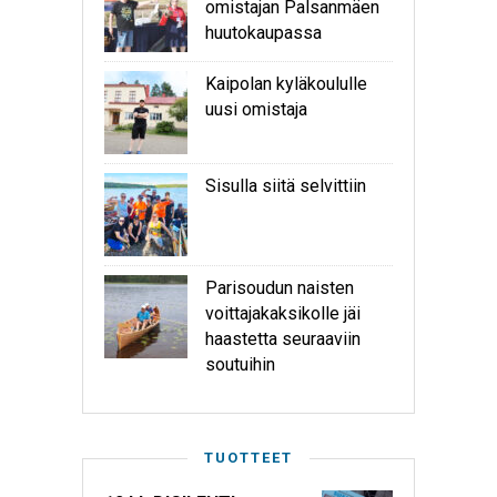
omistajan Palsanmäen
huutokaupassa
Kaipolan kyläkoululle
uusi omistaja
Sisulla siitä selvittiin
Parisoudun naisten
voittajakaksikolle jäi
haastetta seuraaviin
soutuihin
TUOTTEET