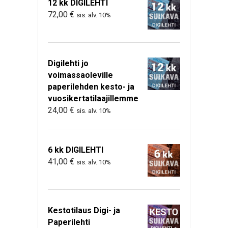
12 kk DIGILEHTI
72,00
€
sis. alv. 10%
Digilehti jo
voimassaoleville
paperilehden kesto- ja
vuosikertatilaajillemme
24,00
€
sis. alv. 10%
6 kk DIGILEHTI
41,00
€
sis. alv. 10%
Kestotilaus Digi- ja
Paperilehti