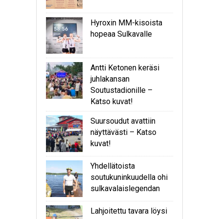
Hyroxin MM-kisoista
hopeaa Sulkavalle
Antti Ketonen keräsi
juhlakansan
Soutustadionille –
Katso kuvat!
Suursoudut avattiin
näyttävästi – Katso
kuvat!
Yhdellätoista
soutukuninkuudella ohi
sulkavalaislegendan
Lahjoitettu tavara löysi