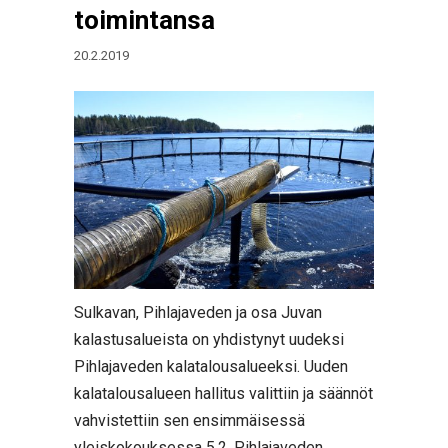
toimintansa
20.2.2019
Sulkavan, Pihlajaveden ja osa Juvan
kalastusalueista on yhdistynyt uudeksi
Pihlajaveden kalatalousalueeksi. Uuden
kalatalousalueen hallitus valittiin ja säännöt
vahvistettiin sen ensimmäisessä
yleiskokouksessa 5.2. Pihlajaveden