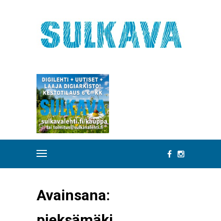
Avainsana:
pieksämäki