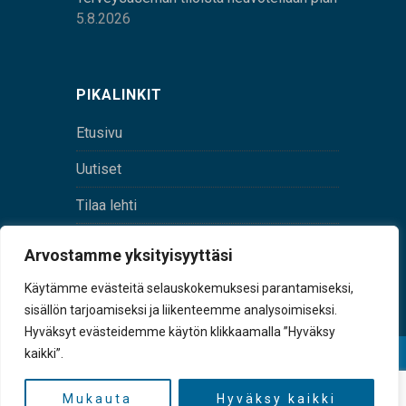
5.8.2026
PIKALINKIT
Etusivu
Uutiset
Tilaa lehti
Yhteystiedot
Arvostamme yksityisyyttäsi
Digilehti
Käytämme evästeitä selauskokemuksesi parantamiseksi,
sisällön tarjoamiseksi ja liikenteemme analysoimiseksi.
Hyväksyt evästeidemme käytön klikkaamalla ”Hyväksy
kaikki”.
© Sulkava-lehti • Sulkavan Kotiseutulehti Oy • Y-
tunnus 0167229-8
Mukauta
Hyväksy kaikki