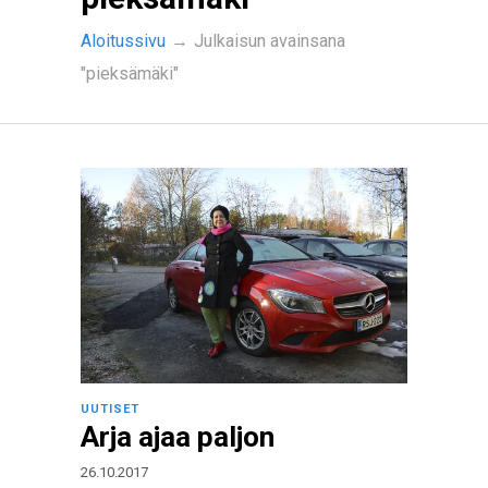
Aloitussivu
→
Julkaisun avainsana
"pieksämäki"
UUTISET
Arja ajaa paljon
26.10.2017