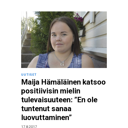
UUTISET
Maija Hämäläinen katsoo
positiivisin mielin
tulevaisuuteen: ”En ole
tuntenut sanaa
luovuttaminen”
17.8.2017