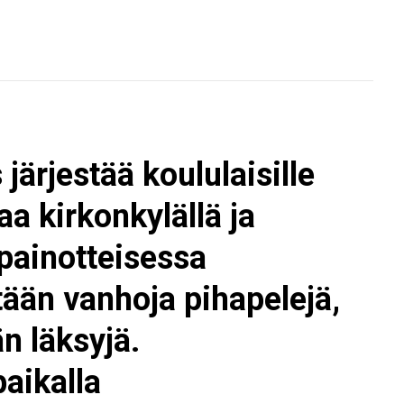
järjestää koululaisille
a kirkonkylällä ja
apainotteisessa
tään vanhoja pihapelejä,
n läksyjä.
aikalla