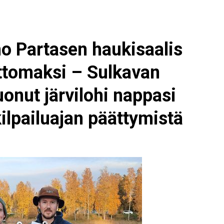
ho Partasen haukisaalis
ttomaksi – Sulkavan
uonut järvilohi nappasi
ilpailuajan päättymistä