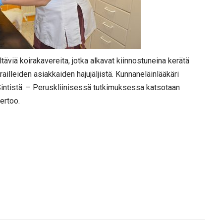
äviä koirakavereita, jotka alkavat kiinnostuneina kerätä
ailleiden asiakkaiden hajujäljistä. Kunnaneläinlääkäri
Sintistä. – Peruskliinisessä tutkimuksessa katsotaan
ertoo.