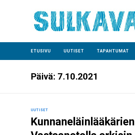
ETUSIVU
UUTISET
TAPAHTUMAT
Päivä:
7.10.2021
UUTISET
Kunnaneläinlääkärien 