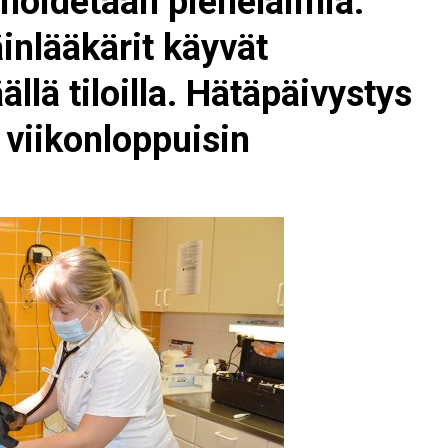
 hoidetaan pieneläimiä.
äinlääkärit käyvät
llä tiloilla. Hätäpäivystys
ja viikonloppuisin