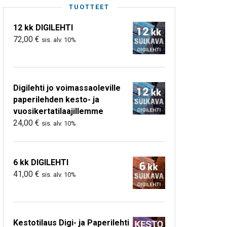
TUOTTEET
12 kk DIGILEHTI
72,00
€
sis. alv. 10%
Digilehti jo voimassaoleville
paperilehden kesto- ja
vuosikertatilaajillemme
24,00
€
sis. alv. 10%
6 kk DIGILEHTI
41,00
€
sis. alv. 10%
Kestotilaus Digi- ja Paperilehti