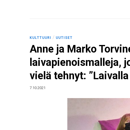
/
KULTTUURI
UUTISET
Anne ja Marko Torvin
laivapienoismalleja, 
vielä tehnyt: ”Laivalla
7.10.2021