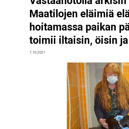
Vastaanotolla arkisin
Maatilojen eläimiä el
hoitamassa paikan pää
toimii iltaisin, öisin 
7.10.2021