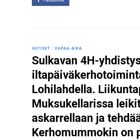
/
UUTISET
VAPAA-AIKA
Sulkavan 4H-yhdistys 
iltapäiväkerhotoiminta
Lohilahdella. Liikunt
Muksukellarissa leiki
askarrellaan ja tehdää
Kerhomummokin on p