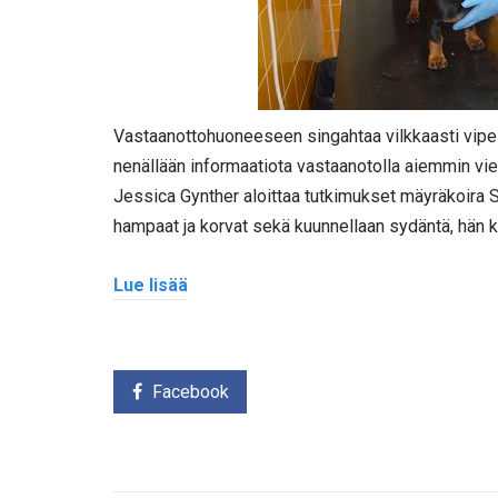
Vastaanottohuoneeseen singahtaa vilkkaasti vipelt
nenällään informaatiota vastaanotolla aiemmin vier
Jessica Gynther aloittaa tutkimukset mäyräkoira 
hampaat ja korvat sekä kuunnellaan sydäntä, hän k
Lue lisää
Facebook