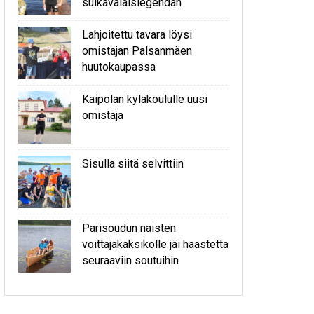
sulkavalaislegendan
Lahjoitettu tavara löysi
omistajan Palsanmäen
huutokaupassa
Kaipolan kyläkoululle uusi
omistaja
Sisulla siitä selvittiin
Parisoudun naisten
voittajakaksikolle jäi haastetta
seuraaviin soutuihin