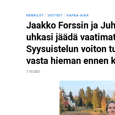
/
/
HENKILÖT
UUTISET
VAPAA-AIKA
Jaakko Forssin ja Ju
uhkasi jäädä vaatima
Syysuistelun voiton t
vasta hieman ennen k
7.10.2021