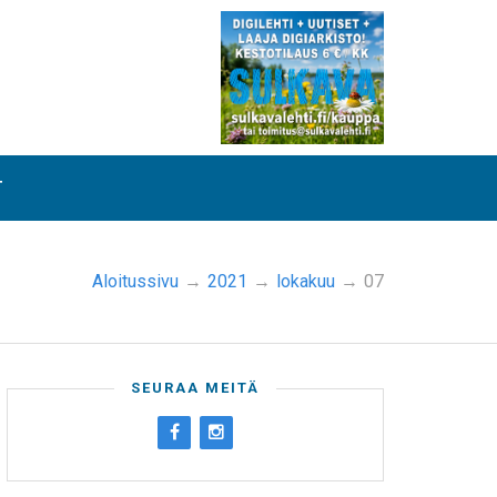
T
Aloitussivu
→
2021
→
lokakuu
→
07
SEURAA MEITÄ