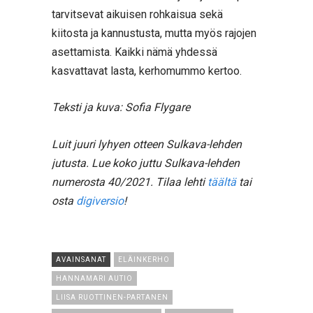
tarvitsevat aikuisen rohkaisua sekä
kiitosta ja kannustusta, mutta myös rajojen
asettamista. Kaikki nämä yhdessä
kasvattavat lasta, kerhomummo kertoo.
Teksti ja kuva: Sofia Flygare
Luit juuri lyhyen otteen Sulkava-lehden
jutusta. Lue koko juttu Sulkava-lehden
numerosta 40/2021. Tilaa lehti
täältä
tai
osta
digiversio
!
AVAINSANAT
ELÄINKERHO
HANNAMARI AUTIO
LIISA RUOTTINEN-PARTANEN