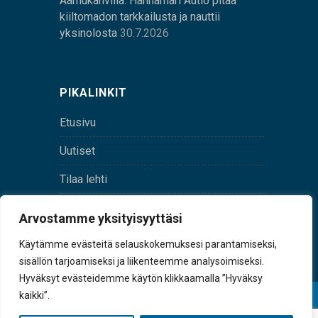
Aamukahvilla: Hannamari Autio pitää
kiiltomadon tarkkailusta ja nauttii
yksinolosta
30.7.2026
PIKALINKIT
Etusivu
Uutiset
Tilaa lehti
Yhteystiedot
Arvostamme yksityisyyttäsi
Digilehti
Käytämme evästeitä selauskokemuksesi parantamiseksi,
sisällön tarjoamiseksi ja liikenteemme analysoimiseksi.
Hyväksyt evästeidemme käytön klikkaamalla ”Hyväksy
kaikki”.
© Sulkava-lehti • Sulkavan Kotiseutulehti Oy • Y-
tunnus 0167229-8