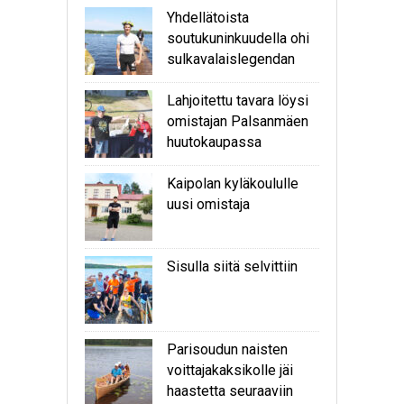
Yhdellätoista
soutukuninkuudella ohi
sulkavalaislegendan
Lahjoitettu tavara löysi
omistajan Palsanmäen
huutokaupassa
Kaipolan kyläkoululle
uusi omistaja
Sisulla siitä selvittiin
Parisoudun naisten
voittajakaksikolle jäi
haastetta seuraaviin