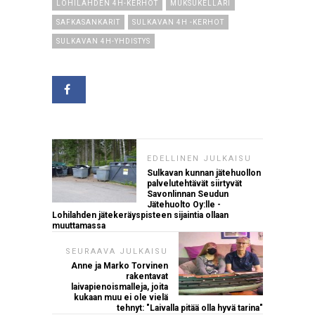
LOHILAHDEN 4H-KERHOT
MUKSUKELLARI
SAFKASANKARIT
SULKAVAN 4H -KERHOT
SULKAVAN 4H-YHDISTYS
EDELLINEN JULKAISU
Sulkavan kunnan jätehuollon
palvelutehtävät siirtyvät
Savonlinnan Seudun
Jätehuolto Oy:lle -
Lohilahden jätekeräyspisteen sijaintia ollaan
muuttamassa
SEURAAVA JULKAISU
Anne ja Marko Torvinen
rakentavat
laivapienoismalleja, joita
kukaan muu ei ole vielä
tehnyt: "Laivalla pitää olla hyvä tarina"