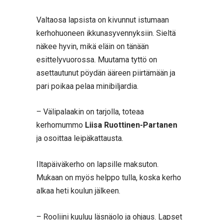
Valtaosa lapsista on kivunnut istumaan
kerhohuoneen ikkunasyvennyksiin. Sieltä
näkee hyvin, mikä eläin on tänään
esittelyvuorossa. Muutama tyttö on
asettautunut pöydän ääreen piirtämään ja
pari poikaa pelaa minibiljardia.
– Välipalaakin on tarjolla, toteaa
kerhomummo
Liisa Ruottinen-Partanen
ja osoittaa leipäkattausta.
Iltapäiväkerho on lapsille maksuton.
Mukaan on myös helppo tulla, koska kerho
alkaa heti koulun jälkeen.
– Rooliini kuuluu läsnäolo ja ohjaus. Lapset