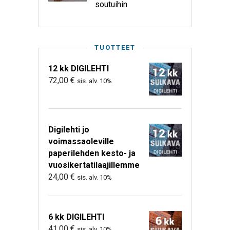
soutuihin
TUOTTEET
12 kk DIGILEHTI
72,00
€
sis. alv. 10%
Digilehti jo
voimassaoleville
paperilehden kesto- ja
vuosikertatilaajillemme
24,00
€
sis. alv. 10%
6 kk DIGILEHTI
41,00
€
sis. alv. 10%