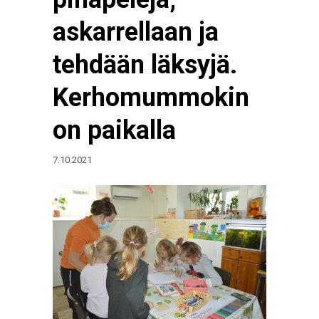
askarrellaan ja
tehdään läksyjä.
Kerhomummokin
on paikalla
7.10.2021