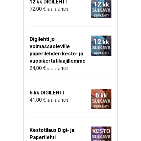
12 kk DIGILEHTI
72,00
€
sis. alv. 10%
Digilehti jo
voimassaoleville
paperilehden kesto- ja
vuosikertatilaajillemme
24,00
€
sis. alv. 10%
6 kk DIGILEHTI
41,00
€
sis. alv. 10%
Kestotilaus Digi- ja
Paperilehti