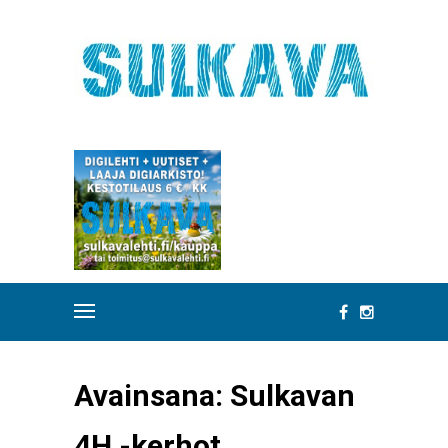
Avainsana:
Sulkavan
4H -kerhot