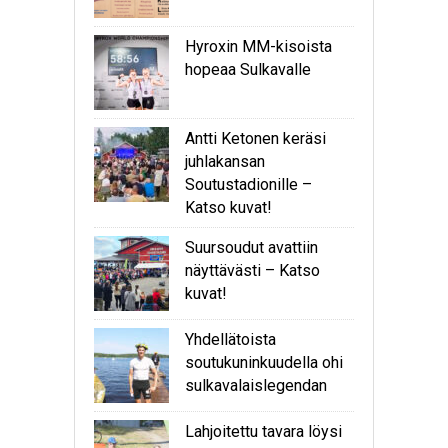
Hyroxin MM-kisoista
hopeaa Sulkavalle
Antti Ketonen keräsi
juhlakansan
Soutustadionille –
Katso kuvat!
Suursoudut avattiin
näyttävästi – Katso
kuvat!
Yhdellätoista
soutukuninkuudella ohi
sulkavalaislegendan
Lahjoitettu tavara löysi