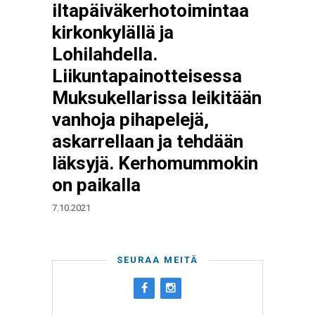
iltapäiväkerhotoimintaa
kirkonkylällä ja
Lohilahdella.
Liikuntapainotteisessa
Muksukellarissa leikitään
vanhoja pihapelejä,
askarrellaan ja tehdään
läksyjä. Kerhomummokin
on paikalla
7.10.2021
SEURAA MEITÄ