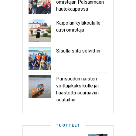
omistajan Palsanmäen
huutokaupassa
Kaipolan kyläkoululle
uusi omistaja
Sisulla siitä selvittiin
Parisoudun naisten
voittajakaksikolle jäi
haastetta seuraaviin
soutuihin
TUOTTEET