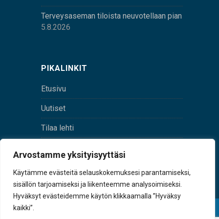
Terveysaseman tiloista neuvotellaan pian
5.8.2026
PIKALINKIT
Etusivu
Uutiset
Tilaa lehti
Yhteystiedot
Arvostamme yksityisyyttäsi
Digilehti
Käytämme evästeitä selauskokemuksesi parantamiseksi,
sisällön tarjoamiseksi ja liikenteemme analysoimiseksi.
Hyväksyt evästeidemme käytön klikkaamalla ”Hyväksy
kaikki”.
© Sulkava-lehti • Sulkavan Kotiseutulehti Oy • Y-