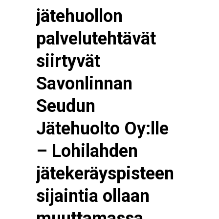
jätehuollon
palvelutehtävät
siirtyvät
Savonlinnan
Seudun
Jätehuolto Oy:lle
– Lohilahden
jätekeräyspisteen
sijaintia ollaan
muuttamassa