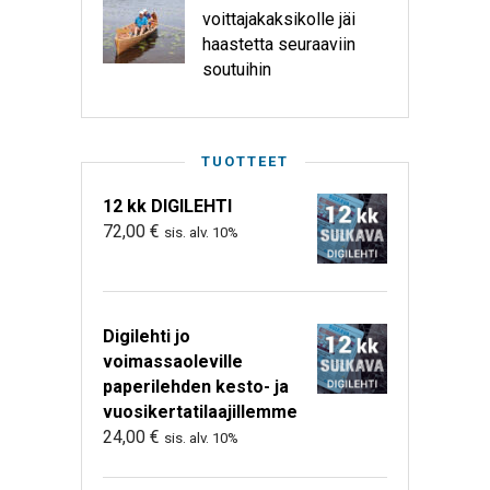
voittajakaksikolle jäi
haastetta seuraaviin
soutuihin
TUOTTEET
12 kk DIGILEHTI
72,00
€
sis. alv. 10%
Digilehti jo
voimassaoleville
paperilehden kesto- ja
vuosikertatilaajillemme
24,00
€
sis. alv. 10%