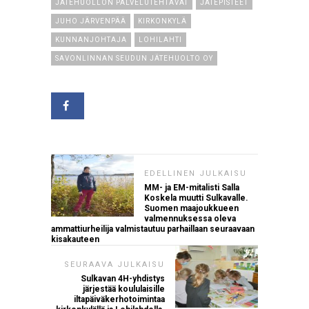
JÄTEHUOLLON PALVELUTEHTÄVÄT
JÄTEPISTEET
JUHO JÄRVENPÄÄ
KIRKONKYLÄ
KUNNANJOHTAJA
LOHILAHTI
SAVONLINNAN SEUDUN JÄTEHUOLTO OY
EDELLINEN JULKAISU
MM- ja EM-mitalisti Salla
Koskela muutti Sulkavalle.
Suomen maajoukkueen
valmennuksessa oleva
ammattiurheilija valmistautuu parhaillaan seuraavaan
kisakauteen
SEURAAVA JULKAISU
Sulkavan 4H-yhdistys
järjestää koululaisille
iltapäiväkerhotoimintaa