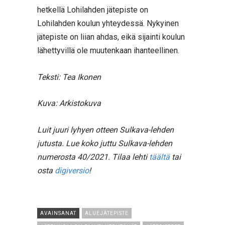
hetkellä Lohilahden jätepiste on
Lohilahden koulun yhteydessä. Nykyinen
jätepiste on liian ahdas, eikä sijainti koulun
lähettyvillä ole muutenkaan ihanteellinen.
Teksti: Tea Ikonen
Kuva: Arkistokuva
Luit juuri lyhyen otteen Sulkava-lehden
jutusta. Lue koko juttu Sulkava-lehden
numerosta 40/2021. Tilaa lehti
täältä
tai
osta
digiversio
!
AVAINSANAT
ALUEJÄTEPISTE