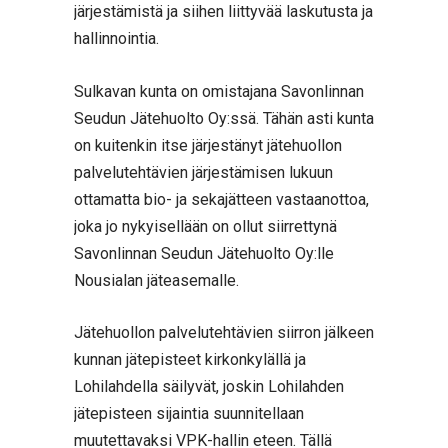
järjestämistä ja siihen liittyvää laskutusta ja
hallinnointia.
Sulkavan kunta on omistajana Savonlinnan
Seudun Jätehuolto Oy:ssä. Tähän asti kunta
on kuitenkin itse järjestänyt jätehuollon
palvelutehtävien järjestämisen lukuun
ottamatta bio- ja sekajätteen vastaanottoa,
joka jo nykyisellään on ollut siirrettynä
Savonlinnan Seudun Jätehuolto Oy:lle
Nousialan jäteasemalle.
Jätehuollon palvelutehtävien siirron jälkeen
kunnan jätepisteet kirkonkylällä ja
Lohilahdella säilyvät, joskin Lohilahden
jätepisteen sijaintia suunnitellaan
muutettavaksi VPK-hallin eteen. Tällä