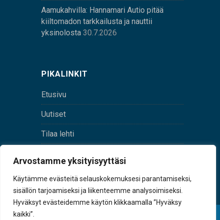
Aamukahvilla: Hannamari Autio pitää
kiiltomadon tarkkailusta ja nauttii
yksinolosta
30.7.2026
PIKALINKIT
Etusivu
Uutiset
Tilaa lehti
Yhteystiedot
Arvostamme yksityisyyttäsi
Digilehti
Käytämme evästeitä selauskokemuksesi parantamiseksi,
sisällön tarjoamiseksi ja liikenteemme analysoimiseksi.
Hyväksyt evästeidemme käytön klikkaamalla ”Hyväksy
kaikki”.
© Sulkava-lehti • Sulkavan Kotiseutulehti Oy • Y-