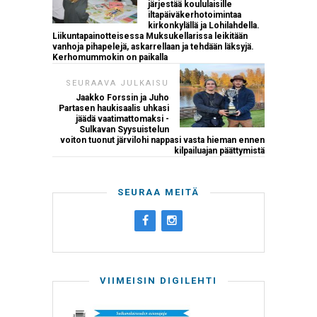
järjestää koululaisille
iltapäiväkerhotoimintaa
kirkonkylällä ja Lohilahdella.
Liikuntapainotteisessa Muksukellarissa leikitään
vanhoja pihapelejä, askarrellaan ja tehdään läksyjä.
Kerhomummokin on paikalla
SEURAAVA JULKAISU
Jaakko Forssin ja Juho
Partasen haukisaalis uhkasi
jäädä vaatimattomaksi -
Sulkavan Syysuistelun
voiton tuonut järvilohi nappasi vasta hieman ennen
kilpailuajan päättymistä
SEURAA MEITÄ
VIIMEISIN DIGILEHTI