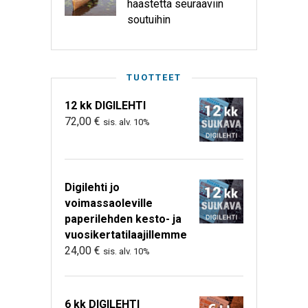
haastetta seuraaviin
soutuihin
TUOTTEET
12 kk DIGILEHTI
72,00
€
sis. alv. 10%
Digilehti jo
voimassaoleville
paperilehden kesto- ja
vuosikertatilaajillemme
24,00
€
sis. alv. 10%
6 kk DIGILEHTI