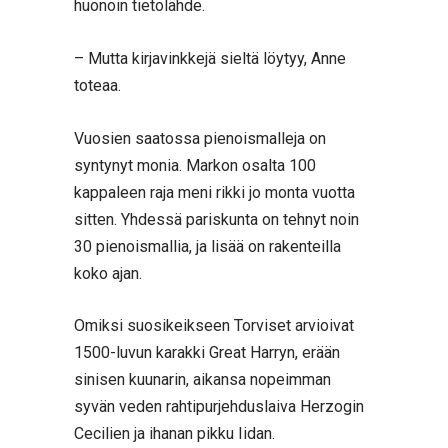
huonoin tietolähde.
– Mutta kirjavinkkejä sieltä löytyy, Anne
toteaa.
Vuosien saatossa pienoismalleja on
syntynyt monia. Markon osalta 100
kappaleen raja meni rikki jo monta vuotta
sitten. Yhdessä pariskunta on tehnyt noin
30 pienoismallia, ja lisää on rakenteilla
koko ajan.
Omiksi suosikeikseen Torviset arvioivat
1500-luvun karakki Great Harryn, erään
sinisen kuunarin, aikansa nopeimman
syvän veden rahtipurjehduslaiva Herzogin
Cecilien ja ihanan pikku Iidan.