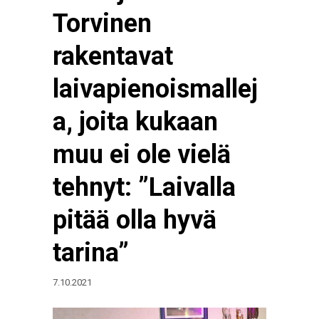
Torvinen
rakentavat
laivapienoismallej
a, joita kukaan
muu ei ole vielä
tehnyt: ”Laivalla
pitää olla hyvä
tarina”
7.10.2021