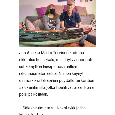
Jos Anne ja Marko Torvisen kodissa
rikkoutuu huonekalu, sille löytyy nopeasti
uutta käyttöä laivapienoismallien
rakennusmateriaalina. Niin on käynyt
esimerkiksi takapihan pöydälle tai keittiön
sälekaihtimille, jotka tipahtivat erään kerran
pois paikoiltaan.
– Sälekaihtimista tuli kaksi tykkijollaa,
Marko kertoo.