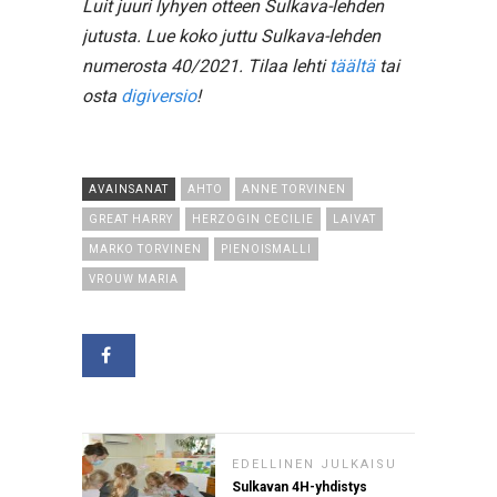
Luit juuri lyhyen otteen Sulkava-lehden
jutusta. Lue koko juttu Sulkava-lehden
numerosta 40/2021. Tilaa lehti
täältä
tai
osta
digiversio
!
AVAINSANAT
AHTO
ANNE TORVINEN
GREAT HARRY
HERZOGIN CECILIE
LAIVAT
MARKO TORVINEN
PIENOISMALLI
VROUW MARIA
EDELLINEN JULKAISU
Sulkavan 4H-yhdistys