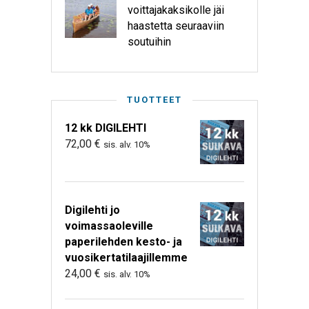
voittajakaksikolle jäi
haastetta seuraaviin
soutuihin
TUOTTEET
12 kk DIGILEHTI
72,00
€
sis. alv. 10%
Digilehti jo
voimassaoleville
paperilehden kesto- ja
vuosikertatilaajillemme
24,00
€
sis. alv. 10%