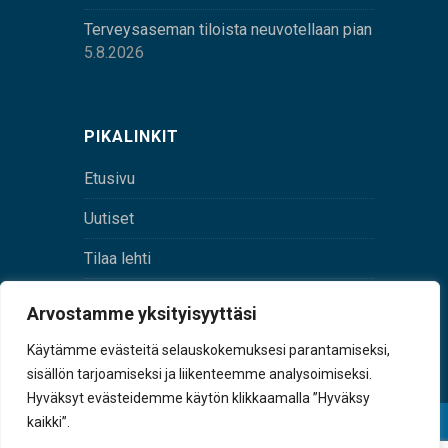
Terveysaseman tiloista neuvotellaan pian
5.8.2026
PIKALINKIT
Etusivu
Uutiset
Tilaa lehti
Yhteystiedot
Arvostamme yksityisyyttäsi
Digilehti
Käytämme evästeitä selauskokemuksesi parantamiseksi,
sisällön tarjoamiseksi ja liikenteemme analysoimiseksi.
Hyväksyt evästeidemme käytön klikkaamalla ”Hyväksy
kaikki”.
© Sulkava-lehti • Sulkavan Kotiseutulehti Oy • Y-