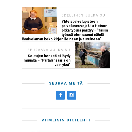
EDELLINEN JULKAISU
Yhteispalvelupisteen
palveluneuvoja Ulla Heinon
pitkä työura päättyy - "Tässä
työssä olen saanut nähdä
ihmiselämän koko kirjon iloineen ja suruineen"
SEURAAVA JULKAISU
Soutujen henkeä ei löydy
muualta – "Partalansaaria on
vain yksi"
SEURAA MEITÄ
VIIMEISIN DIGILEHTI