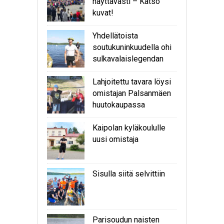
näyttävästi – Katso
kuvat!
Yhdellätoista
soutukuninkuudella ohi
sulkavalaislegendan
Lahjoitettu tavara löysi
omistajan Palsanmäen
huutokaupassa
Kaipolan kyläkoululle
uusi omistaja
Sisulla siitä selvittiin
Parisoudun naisten