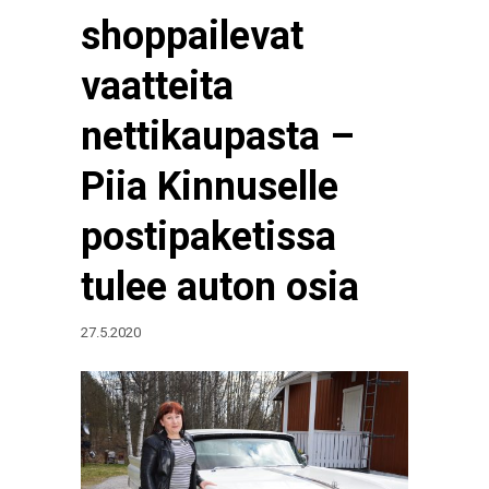
shoppailevat
vaatteita
nettikaupasta –
Piia Kinnuselle
postipaketissa
tulee auton osia
27.5.2020