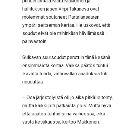
puheenjohtaja Matti Makkonen ja
hallituksen jäsen Virpi Takaneva ovat
molemmat soutaneet Partalansaaren
ympäri seitsemän kertaa. He uskovat, että
soudut eivät ole mihinkään häviämässä –
päinvastoin.
Sulkavan suursoudut peruttiin tänä kesänä
ensimmäistä kertaa. Vaikka päätös tuntui
ikävältä tehdä, valtiovallan säädöksiä tuli
noudattaa.
– Osa järjestelyistä oli jo aika pitkälle tehty,
mutta kaikki piti pätkäistä pois. Mutta hyvä
että päätös tehtiin siinä vaiheessa, eikä
vasta kesäkuussa, kertoo Makkonen.