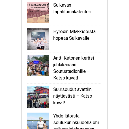
Sulkavan
tapahtumakalenteri
Hyroxin MM-kisoista
hopeaa Sulkavalle
Antti Ketonen keräsi
juhlakansan
Soutustadionille –
Katso kuvat!
Suursoudut avattiin
näyttävästi – Katso
kuvat!
Yhdellätoista
soutukuninkuudella ohi