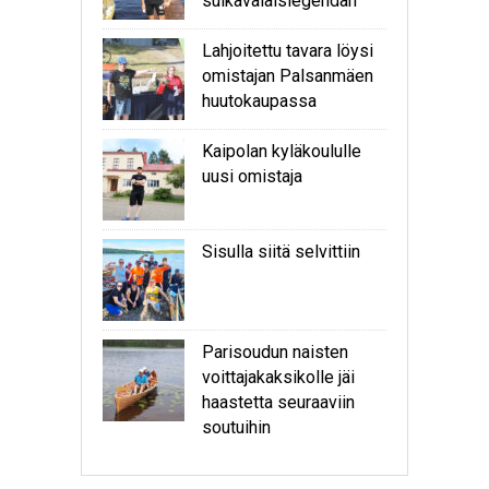
sulkavalaislegendan
Lahjoitettu tavara löysi
omistajan Palsanmäen
huutokaupassa
Kaipolan kyläkoululle
uusi omistaja
Sisulla siitä selvittiin
Parisoudun naisten
voittajakaksikolle jäi
haastetta seuraaviin
soutuihin