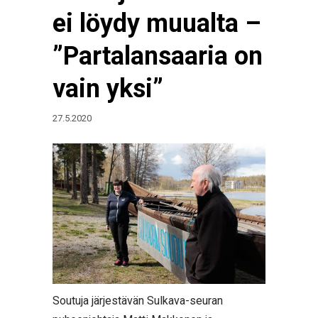
ei löydy muualta –
”Partalansaaria on
vain yksi”
27.5.2020
Soutuja järjestävän Sulkava-seuran