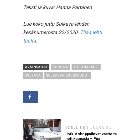
Teksti ja kuva: Hanna Partanen
Lue koko juttu Sulkava-lehden
kesänumerosta 22/2020.
Tilaa lehti
täältä.
AVAINSANAT
KORONA
KORONAKRIISI
SULKAVA
SULKAVAN SUURSOUDUT
EDELLINEN JULKAISU
Jotkut shoppailevat vaatteita
nettikaupasta – Piia