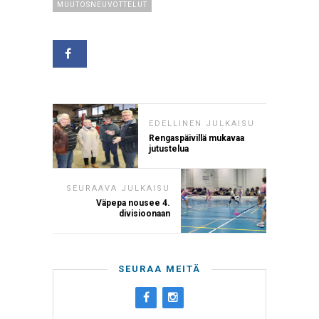
MUUTOSNEUVOTTELUT
EDELLINEN JULKAISU
Rengaspäivillä mukavaa
jutustelua
SEURAAVA JULKAISU
Väpepa nousee 4.
divisioonaan
SEURAA MEITÄ