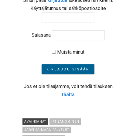
Sinun pitää
kirjautua
lukeaksesi artikkelin.
Käyttäjätunnus tai sähköpostiosoite
Salasana
Muista minut
Jos et ole tilaajamme, voit tehdä tilauksen
täältä
AVAINSANAT
IRTISANOMINEN
JÄRVI-SAIMAAN PALVELUT