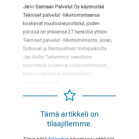
Järvi-Saimaan Palvelut Oy käynnistää
Tekniset palvelut -liiketoimintaansa
koskevat muutosneuvottelut, joiden
piirissä on yhteensä 27 henkilöä yhtiön
Tekniset palvelut -liiketoiminnasta Juvan,
Sulkavan ja Rantasalmen toimipaikoilta.
Jari Kallio Tarkemmin sanottuna
neuvottelut koskevat kiinteistönhoidon,
kunnossapidon ja muutostöiden,
liikuntapaikkojen
Tämä artikkeli on
tilaajillemme.