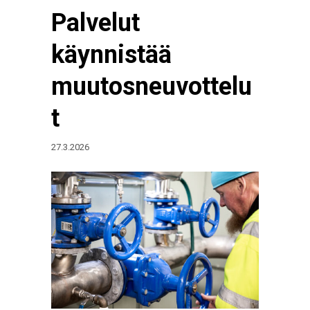
Palvelut
käynnistää
muutosneuvottelu
t
27.3.2026