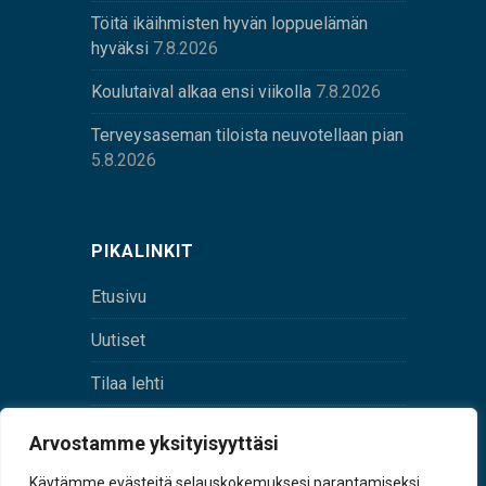
Töitä ikäihmisten hyvän loppuelämän
hyväksi
7.8.2026
Koulutaival alkaa ensi viikolla
7.8.2026
Terveysaseman tiloista neuvotellaan pian
5.8.2026
PIKALINKIT
Etusivu
Uutiset
Tilaa lehti
Yhteystiedot
Arvostamme yksityisyyttäsi
Digilehti
Käytämme evästeitä selauskokemuksesi parantamiseksi,