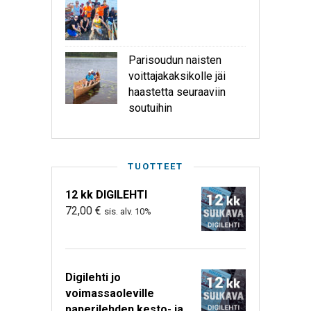
Parisoudun naisten
voittajakaksikolle jäi
haastetta seuraaviin
soutuihin
TUOTTEET
12 kk DIGILEHTI
72,00
€
sis. alv. 10%
Digilehti jo
voimassaoleville
paperilehden kesto- ja