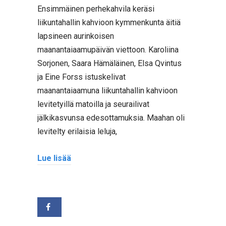
Ensimmäinen perhekahvila keräsi
liikuntahallin kahvioon kymmenkunta äitiä
lapsineen aurinkoisen
maanantaiaamupäivän viettoon. Karoliina
Sorjonen, Saara Hämäläinen, Elsa Qvintus
ja Eine Forss istuskelivat
maanantaiaamuna liikuntahallin kahvioon
levitetyillä matoilla ja seurailivat
jälkikasvunsa edesottamuksia. Maahan oli
levitelty erilaisia leluja,
Lue lisää