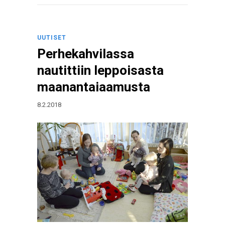
UUTISET
Perhekahvilassa
nautittiin leppoisasta
maanantaiaamusta
8.2.2018