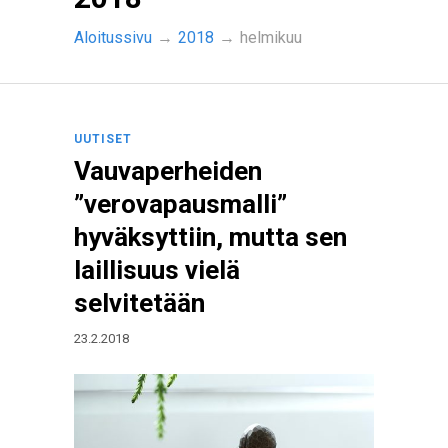
Aloitussivu
→
2018
→
helmikuu
UUTISET
Vauvaperheiden
”verovapausmalli”
hyväksyttiin, mutta sen
laillisuus vielä
selvitetään
23.2.2018