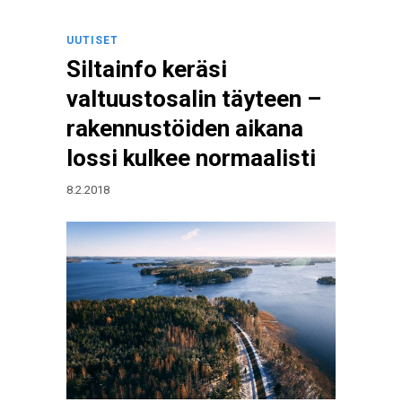
UUTISET
Siltainfo keräsi
valtuustosalin täyteen –
rakennustöiden aikana
lossi kulkee normaalisti
8.2.2018