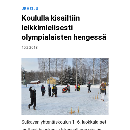
URHEILU
Koululla kisailtiin
leikkimielisesti
olympialaisten hengessä
15.2.2018
Sulkavan yhtenäiskoulun 1.-6. luokkalaiset
viettivät hauskan ja liikunnallisen päivän