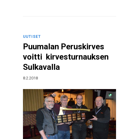
UUTISET
Puumalan Peruskirves
voitti kirvesturnauksen
Sulkavalla
8.2.2018