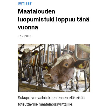
UUTISET
Maatalouden
luopumistuki loppuu tänä
vuonna
15.2.2018
Sukupolvenvaihdoksen ennen eläkeikää
toteuttaville maatalaousyrittäjille