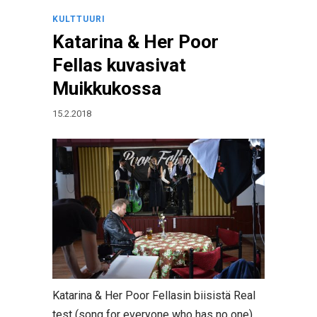
KULTTUURI
Katarina & Her Poor
Fellas kuvasivat
Muikkukossa
15.2.2018
Katarina & Her Poor Fellasin biisistä Real
test (song for everyone who has no one)