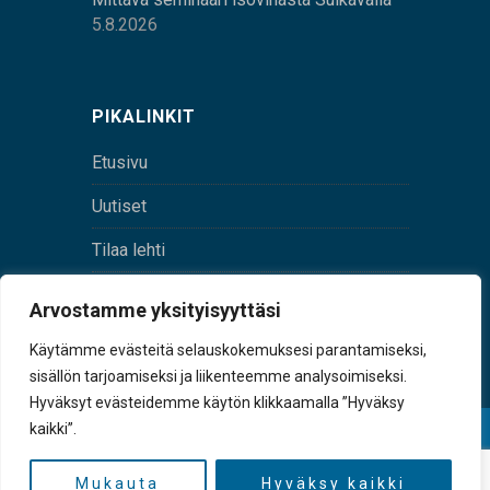
5.8.2026
PIKALINKIT
Etusivu
Uutiset
Tilaa lehti
Yhteystiedot
Arvostamme yksityisyyttäsi
Digilehti
Käytämme evästeitä selauskokemuksesi parantamiseksi,
sisällön tarjoamiseksi ja liikenteemme analysoimiseksi.
Hyväksyt evästeidemme käytön klikkaamalla ”Hyväksy
kaikki”.
© Sulkava-lehti • Sulkavan Kotiseutulehti Oy • Y-
tunnus 0167229-8
Mukauta
Hyväksy kaikki