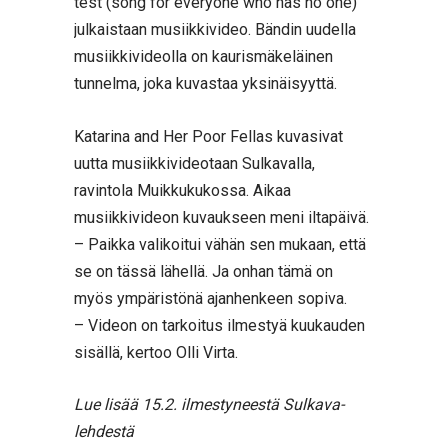
test (song for everyone who has no one)
julkaistaan musiikkivideo. Bändin uudella
musiikkivideolla on kaurismäkeläinen
tunnelma, joka kuvastaa yksinäisyyttä.
Katarina and Her Poor Fellas kuvasivat
uutta musiikkivideotaan Sulkavalla,
ravintola Muikkukukossa. Aikaa
musiikkivideon kuvaukseen meni iltapäivä.
– Paikka valikoitui vähän sen mukaan, että
se on tässä lähellä. Ja onhan tämä on
myös ympäristönä ajanhenkeen sopiva.
– Videon on tarkoitus ilmestyä kuukauden
sisällä, kertoo Olli Virta.
Lue lisää 15.2. ilmestyneestä Sulkava-
lehdestä