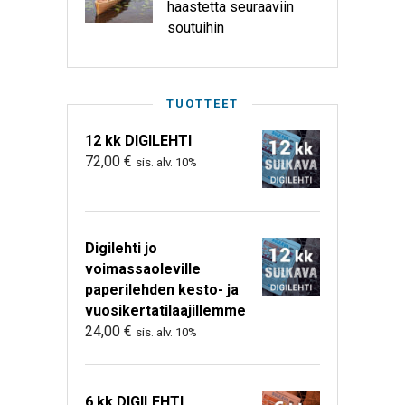
haastetta seuraaviin
soutuihin
TUOTTEET
12 kk DIGILEHTI
72,00
€
sis. alv. 10%
Digilehti jo
voimassaoleville
paperilehden kesto- ja
vuosikertatilaajillemme
24,00
€
sis. alv. 10%
6 kk DIGILEHTI