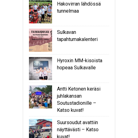
Hakovirran lähdössä
tunnelmaa
Sulkavan
tapahtumakalenteri
Hyroxin MM-kisoista
hopeaa Sulkavalle
Antti Ketonen keräsi
juhlakansan
Soutustadionille –
Katso kuvat!
Suursoudut avattiin
näyttävästi – Katso
kuvat!