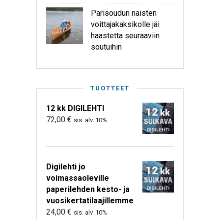
Parisoudun naisten
voittajakaksikolle jäi
haastetta seuraaviin
soutuihin
TUOTTEET
12 kk DIGILEHTI
72,00
€
sis. alv. 10%
Digilehti jo
voimassaoleville
paperilehden kesto- ja
vuosikertatilaajillemme
24,00
€
sis. alv. 10%