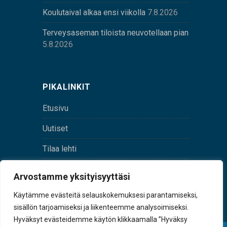
Koulutaival alkaa ensi viikolla
7.8.2026
Terveysaseman tiloista neuvotellaan pian
5.8.2026
PIKALINKIT
Etusivu
Uutiset
Tilaa lehti
Yhteystiedot
Arvostamme yksityisyyttäsi
Digilehti
Käytämme evästeitä selauskokemuksesi parantamiseksi,
sisällön tarjoamiseksi ja liikenteemme analysoimiseksi.
Hyväksyt evästeidemme käytön klikkaamalla ”Hyväksy