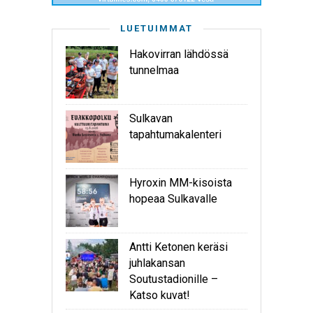
LUETUIMMAT
Hakovirran lähdössä
tunnelmaa
Sulkavan
tapahtumakalenteri
Hyroxin MM-kisoista
hopeaa Sulkavalle
Antti Ketonen keräsi
juhlakansan
Soutustadionille –
Katso kuvat!