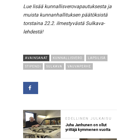
Lue lisää kunnallisverovapautuksesta ja
muista kunnanhallituksen päätöksistä
torstaina 22.2. ilmestyvästä Sulkava-
lehdestä!
AVAINSANAT
KUNNALLISVERO
LAPSILISÄ
STIPENDI
SULKAVA
VAUVAPERHE
EDELLINEN JULKAISU
Juha Janhunen on ollut
yrittäjä kymmenen vuotta