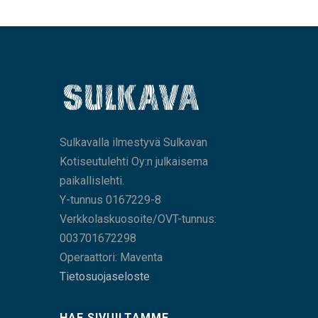
Sulkavalla ilmestyvä Sulkavan
Kotiseutulehti Oy:n julkaisema
paikallislehti.
Y-tunnus 0167229-8
Verkkolaskuosoite/OVT-tunnus:
003701672298
Operaattori: Maventa
Tietosuojaseloste
HAE SIVUILTAMME