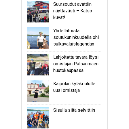
Suursoudut avattiin
näyttävästi – Katso
kuvat!
Yhdellätoista
soutukuninkuudella ohi
sulkavalaislegendan
Lahjoitettu tavara löysi
omistajan Palsanmäen
huutokaupassa
Kaipolan kyläkoululle
uusi omistaja
Sisulla siitä selvittiin