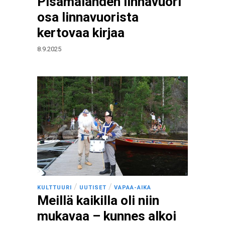
Pisamalahden linnavuori
osa linnavuorista
kertovaa kirjaa
8.9.2025
/
/
KULTTUURI
UUTISET
VAPAA-AIKA
Meillä kaikilla oli niin
mukavaa – kunnes alkoi