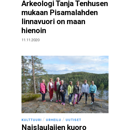
Arkeologi Tanja Tenhusen
mukaan Pisamalahden
linnavuori on maan
hienoin
11.11.2020
/
/
KULTTUURI
URHEILU
UUTISET
Naislaulajien kuoro