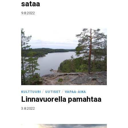
sataa
9.8.2022
/
/
KULTTUURI
UUTISET
VAPAA-AIKA
Linnavuorella pamahtaa
3.8.2022