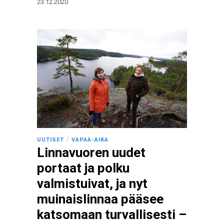
23.12.2020
/
UUTISET
VAPAA-AIKA
Linnavuoren uudet
portaat ja polku
valmistuivat, ja nyt
muinaislinnaa pääsee
katsomaan turvallisesti –