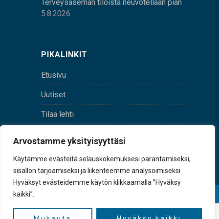
Terveysaseman tiloista neuvotellaan pian
5.8.2026
PIKALINKIT
Etusivu
Uutiset
Tilaa lehti
Yhteystiedot
Arvostamme yksityisyyttäsi
Digilehti
Käytämme evästeitä selauskokemuksesi parantamiseksi,
sisällön tarjoamiseksi ja liikenteemme analysoimiseksi.
Hyväksyt evästeidemme käytön klikkaamalla ”Hyväksy
kaikki”.
© Sulkava-lehti • Sulkavan Kotiseutulehti Oy • Y-
tunnus 0167229-8
Mukauta
Hyväksy kaikki