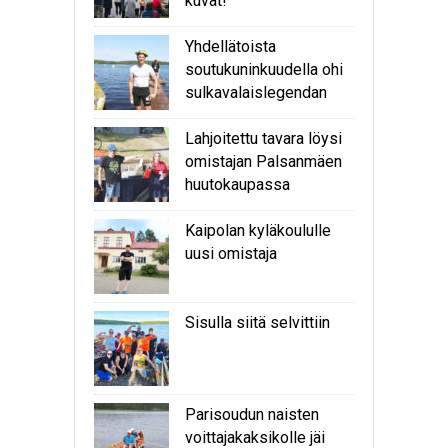
kuvat!
Yhdellätoista
soutukuninkuudella ohi
sulkavalaislegendan
Lahjoitettu tavara löysi
omistajan Palsanmäen
huutokaupassa
Kaipolan kyläkoululle
uusi omistaja
Sisulla siitä selvittiin
Parisoudun naisten
voittajakaksikolle jäi