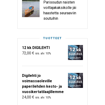
Parisoudun naisten
voittajakaksikolle jäi
haastetta seuraaviin
soutuihin
TUOTTEET
12 kk DIGILEHTI
72,00
€
sis. alv. 10%
Digilehti jo
voimassaoleville
paperilehden kesto- ja
vuosikertatilaajillemme
24,00
€
sis. alv. 10%