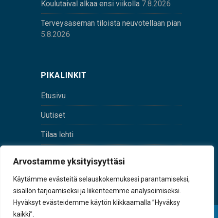
Koulutaival alkaa ensi viikolla
7.8.2026
Terveysaseman tiloista neuvotellaan pian
5.8.2026
PIKALINKIT
Etusivu
Uutiset
Tilaa lehti
Yhteystiedot
Arvostamme yksityisyyttäsi
Digilehti
Käytämme evästeitä selauskokemuksesi parantamiseksi,
sisällön tarjoamiseksi ja liikenteemme analysoimiseksi.
Hyväksyt evästeidemme käytön klikkaamalla ”Hyväksy
kaikki”.