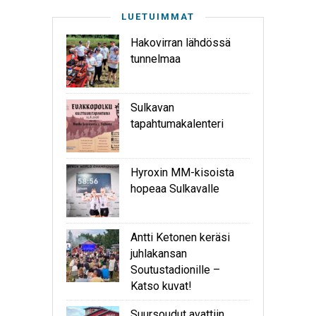
LUETUIMMAT
Hakovirran lähdössä
tunnelmaa
Sulkavan
tapahtumakalenteri
Hyroxin MM-kisoista
hopeaa Sulkavalle
Antti Ketonen keräsi
juhlakansan
Soutustadionille –
Katso kuvat!
Suursoudut avattiin