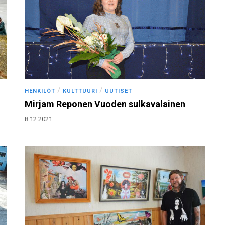
/
/
HENKILÖT
KULTTUURI
UUTISET
Mirjam Reponen Vuoden sulkavalainen
8.12.2021