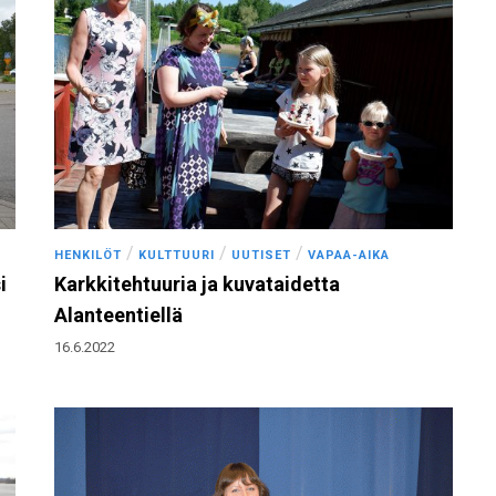
/
/
/
HENKILÖT
KULTTUURI
UUTISET
VAPAA-AIKA
i
Karkkitehtuuria ja kuvataidetta
Alanteentiellä
16.6.2022