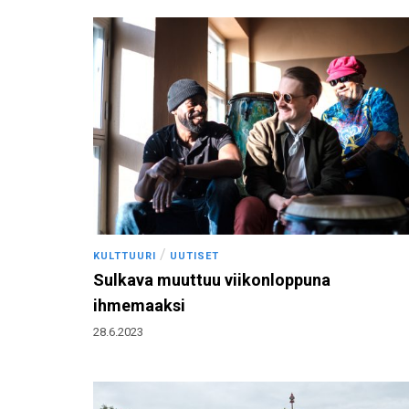
/
KULTTUURI
UUTISET
Sulkava muuttuu viikonloppuna
ihmemaaksi
28.6.2023