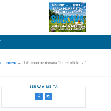
T
loitussivu
→
Julkaisun avainsana "Ihmekollektiivi"
SEURAA MEITÄ