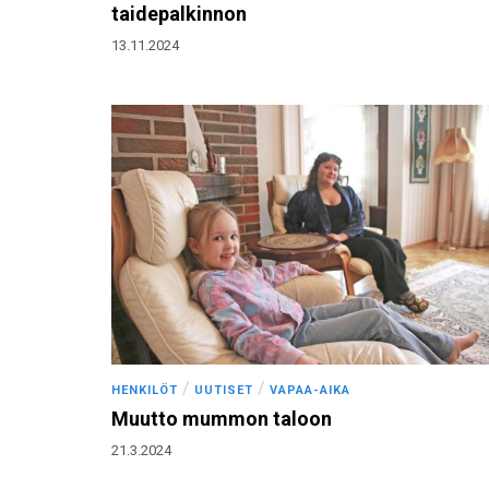
taidepalkinnon
13.11.2024
/
/
HENKILÖT
UUTISET
VAPAA-AIKA
Muutto mummon taloon
21.3.2024