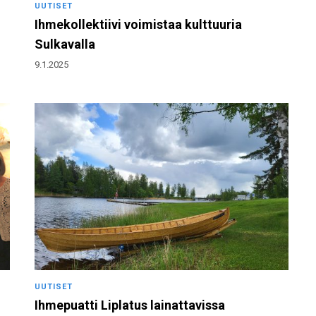
UUTISET
Ihmekollektiivi voimistaa kulttuuria
Sulkavalla
9.1.2025
UUTISET
Ihmepuatti Liplatus lainattavissa