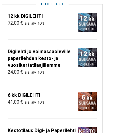
TUOTTEET
12 kk DIGILEHTI
72,00
€
sis. alv. 10%
Digilehti jo voimassaoleville
paperilehden kesto- ja
vuosikertatilaajillemme
24,00
€
sis. alv. 10%
6 kk DIGILEHTI
41,00
€
sis. alv. 10%
Kestotilaus Digi- ja Paperilehti