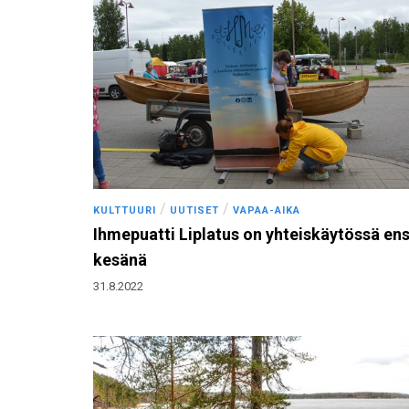
/
/
KULTTUURI
UUTISET
VAPAA-AIKA
Ihmepuatti Liplatus on yhteiskäytössä ens
kesänä
31.8.2022