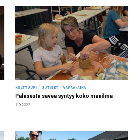
/
/
KULTTUURI
UUTISET
VAPAA-AIKA
Palasesta savea syntyy koko maailma
1.9.2022