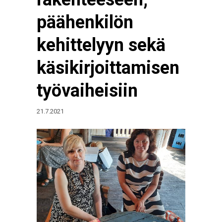
päähenkilön
kehittelyyn sekä
käsikirjoittamisen
työvaiheisiin
21.7.2021