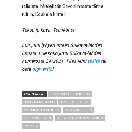
tällaista. Mielellään Savonlinnasta tänne
tultiin, Koskela kiitteli.
Teksti ja kuva: Tea Ikonen
Luit juuri lyhyen otteen Sulkava-lehden
jutusta. Lue koko juttu Sulkava-lehden
numerosta 29/2021. Tilaa lehti
täältä
tai
osta
digiversio
!
AVAINSANAT
ELOKUVAKÄSIKIRJOITUS
HANNA PARTANEN
IHMEKOLLEKTIIVI
KÄSIKIRJOITTAMINEN
MARJA KOSKELA
SARI MARTTINEN
TIITTALAN RANTAMAKASIINI
TYÖPAJA