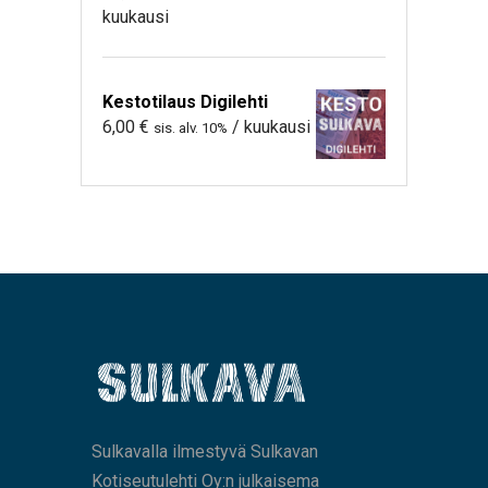
kuukausi
Kestotilaus Digilehti
6,00
€
/ kuukausi
sis. alv. 10%
Sulkavalla ilmestyvä Sulkavan
Kotiseutulehti Oy:n julkaisema