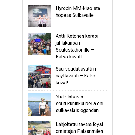
Hyroxin MM-kisoista
hopeaa Sulkavalle
Antti Ketonen keräsi
juhlakansan
Soutustadionille –
Katso kuvat!
Suursoudut avattiin
näyttävästi – Katso
kuvat!
Yhdellätoista
soutukuninkuudella ohi
sulkavalaislegendan
Lahjoitettu tavara löysi
omistajan Palsanmäen