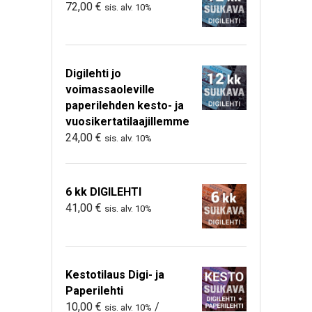
72,00
€
sis. alv. 10%
Digilehti jo
voimassaoleville
paperilehden kesto- ja
vuosikertatilaajillemme
24,00
€
sis. alv. 10%
6 kk DIGILEHTI
41,00
€
sis. alv. 10%
Kestotilaus Digi- ja
Paperilehti
10,00
€
/
sis. alv. 10%