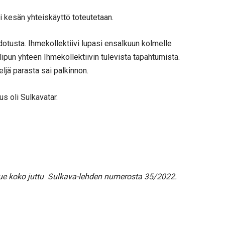
i kesän yhteiskäyttö toteutetaan.
hdotusta. Ihmekollektiivi lupasi ensalkuun kolmelle
ipun yhteen Ihmekollektiivin tulevista tapahtumista.
eljä parasta sai palkinnon.
s oli Sulkavatar.
 Lue koko juttu Sulkava-lehden numerosta 35/2022.