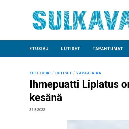
ETUSIVU
UUTISET
TAPAHTUMAT
/
/
KULTTUURI
UUTISET
VAPAA-AIKA
Ihmepuatti Liplatus o
kesänä
31.8.2022