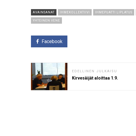
AVAINSANAT
IHMEKOLLEKTIIVI
IHMEPUATTI LIPLATUS
YHTEINEN VENE
Facebook
EDELLINEN JULKAISU
Kirvesäijät aloittaa 1.9.