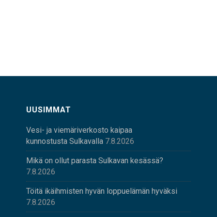
UUSIMMAT
Vesi- ja viemäriverkosto kaipaa
kunnostusta Sulkavalla
7.8.2026
Mikä on ollut parasta Sulkavan kesässä?
7.8.2026
Töitä ikäihmisten hyvän loppuelämän hyväksi
7.8.2026