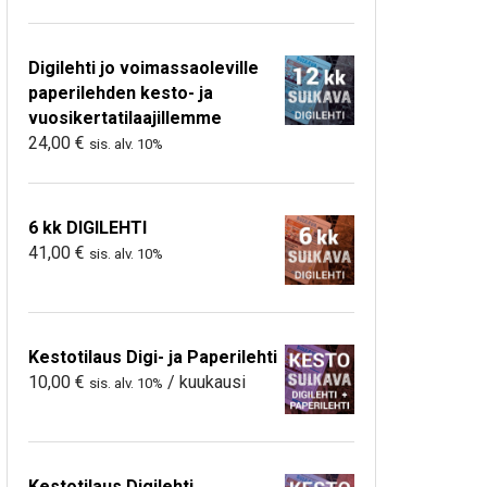
Digilehti jo voimassaoleville
paperilehden kesto- ja
vuosikertatilaajillemme
24,00
€
sis. alv. 10%
6 kk DIGILEHTI
41,00
€
sis. alv. 10%
Kestotilaus Digi- ja Paperilehti
10,00
€
/ kuukausi
sis. alv. 10%
Kestotilaus Digilehti