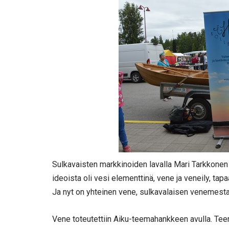
Sulkavaisten markkinoiden lavalla Mari Tarkkonen ke
ideoista oli vesi elementtinä, vene ja veneily, tap
Ja nyt on yhteinen vene, sulkavalaisen venemesta
Vene toteutettiin Aiku-teemahankkeen avulla. Te