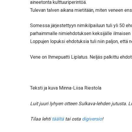
aineetonta kulttuuriperintöä.
Tulevan talven aikana mietitään, miten veneen ens
Somessa järjestettyyn nimikilpailuun tuli yli 50 e
parhaimmalle nimiehdotuksen keksijälle ilmaisen l
Loppujen lopuksi ehdotuksia tuli niin paljon, että n
Vene on Ihmepuatti Liplatus. Neljäs palkittu ehdotu
Teksti ja kuva Minna-Liisa Riestola
Luit juuri lyhyen otteen Sulkava-lehden jutusta.
Tilaa lehti
täältä
tai osta
digiversio
!