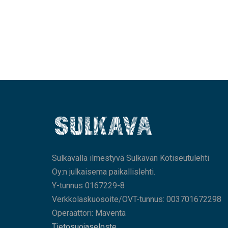
Sulkavalla ilmestyvä Sulkavan Kotiseutulehti
Oy:n julkaisema paikallislehti.
Y-tunnus 0167229-8
Verkkolaskuosoite/OVT-tunnus: 003701672298
Operaattori: Maventa
Tietosuojaseloste