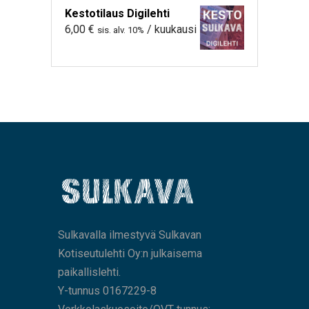
Kestotilaus Digilehti
6,00
€
/ kuukausi
sis. alv. 10%
Sulkavalla ilmestyvä Sulkavan
Kotiseutulehti Oy:n julkaisema
paikallislehti.
Y-tunnus 0167229-8