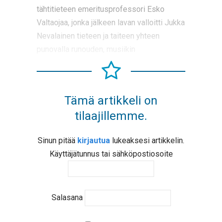
tähtitieteen emeritusprofessori Esko
Valtaojaa, jonka jälkeen lavan valloitti Jukka
Nevalainen tieteen ja taiteen yhteen
punovalla runouden, musiikin
Tämä artikkeli on
tilaajillemme.
Sinun pitää
kirjautua
lukeaksesi artikkelin.
Käyttäjätunnus tai sähköpostiosoite
Salasana