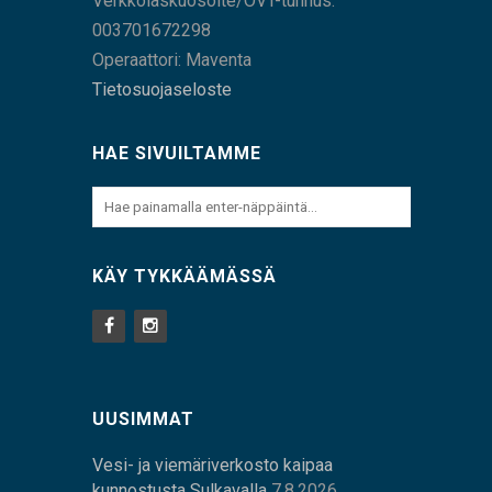
Verkkolaskuosoite/OVT-tunnus:
003701672298
Operaattori: Maventa
Tietosuojaseloste
HAE SIVUILTAMME
KÄY TYKKÄÄMÄSSÄ
UUSIMMAT
Vesi- ja viemäriverkosto kaipaa
kunnostusta Sulkavalla
7.8.2026