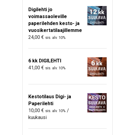
Digilehti jo
voimassaoleville
paperilehden kesto- ja
vuosikertatilaajillemme
24,00
€
sis. alv. 10%
6 kk DIGILEHTI
41,00
€
sis. alv. 10%
Kestotilaus Digi- ja
Paperilehti
10,00
€
/
sis. alv. 10%
kuukausi