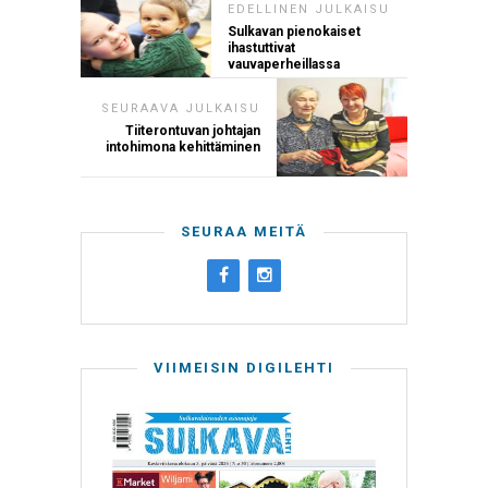
EDELLINEN JULKAISU
Sulkavan pienokaiset
ihastuttivat
vauvaperheillassa
SEURAAVA JULKAISU
Tiiterontuvan johtajan
intohimona kehittäminen
SEURAA MEITÄ
VIIMEISIN DIGILEHTI