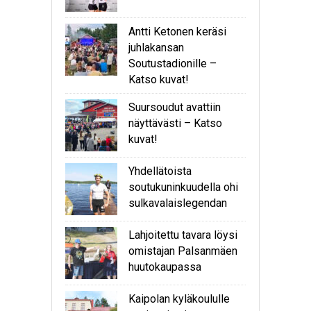
Antti Ketonen keräsi
juhlakansan
Soutustadionille –
Katso kuvat!
Suursoudut avattiin
näyttävästi – Katso
kuvat!
Yhdellätoista
soutukuninkuudella ohi
sulkavalaislegendan
Lahjoitettu tavara löysi
omistajan Palsanmäen
huutokaupassa
Kaipolan kyläkoululle