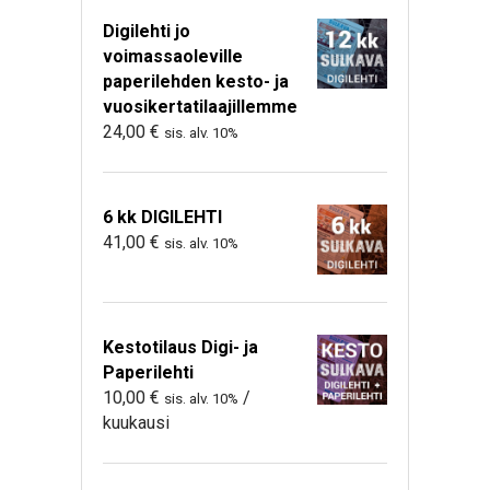
Digilehti jo
voimassaoleville
paperilehden kesto- ja
vuosikertatilaajillemme
24,00
€
sis. alv. 10%
6 kk DIGILEHTI
41,00
€
sis. alv. 10%
Kestotilaus Digi- ja
Paperilehti
10,00
€
/
sis. alv. 10%
kuukausi