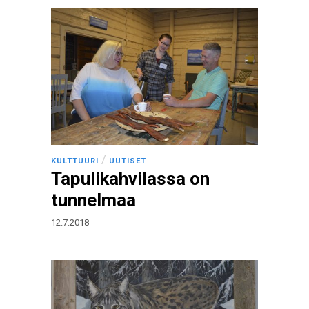
/
KULTTUURI
UUTISET
Tapulikahvilassa on
tunnelmaa
12.7.2018