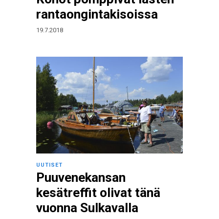
rantaongintakisoissa
19.7.2018
UUTISET
Puuvenekansan
kesätreffit olivat tänä
vuonna Sulkavalla