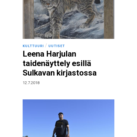
/
KULTTUURI
UUTISET
Leena Harjulan
taidenäyttely esillä
Sulkavan kirjastossa
12.7.2018