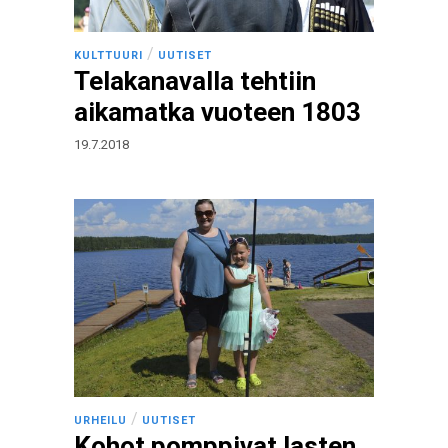
/
KULTTUURI
UUTISET
Telakanavalla tehtiin
aikamatka vuoteen 1803
19.7.2018
/
URHEILU
UUTISET
Kohot pomppivat lasten