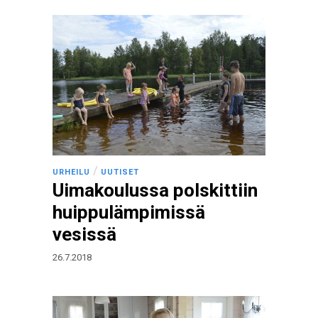
/
URHEILU
UUTISET
Uimakoulussa polskittiin
huippulämpimissä
vesissä
26.7.2018