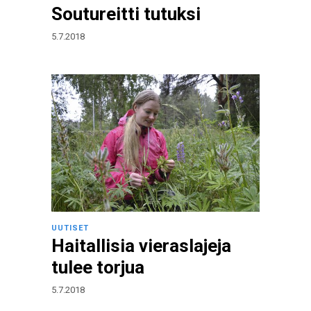
Soutureitti tutuksi
5.7.2018
UUTISET
Haitallisia vieraslajeja
tulee torjua
5.7.2018