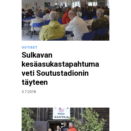
UUTISET
Sulkavan
kesäasukastapahtuma
veti Soutustadionin
täyteen
5.7.2018