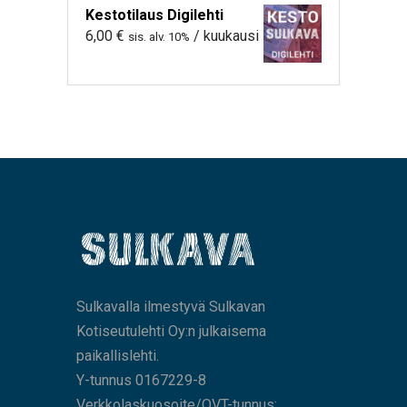
Kestotilaus Digilehti
6,00
€
/ kuukausi
sis. alv. 10%
Sulkavalla ilmestyvä Sulkavan
Kotiseutulehti Oy:n julkaisema
paikallislehti.
Y-tunnus 0167229-8
Verkkolaskuosoite/OVT-tunnus: