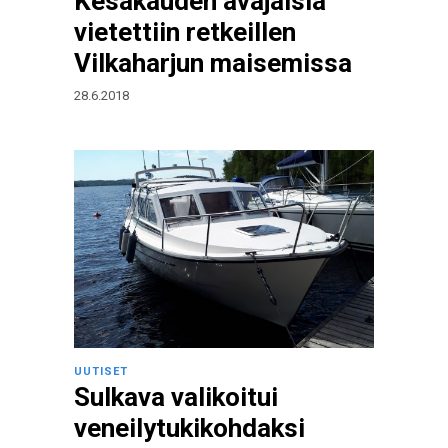
Kesäkauden avajaisia
vietettiin retkeillen
Vilkaharjun maisemissa
28.6.2018
UUTISET
Sulkava valikoitui
veneilytukikohdaksi