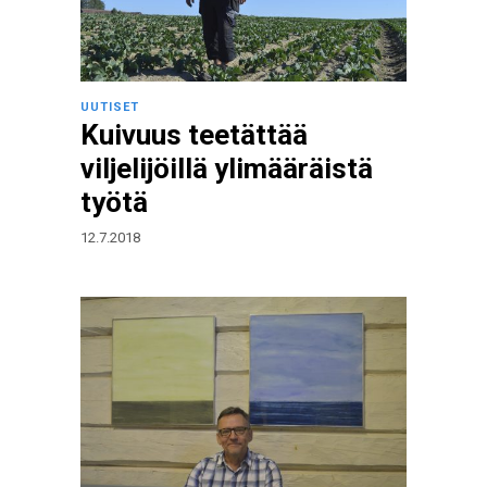
UUTISET
Kuivuus teetättää
viljelijöillä ylimääräistä
työtä
12.7.2018