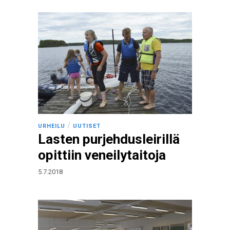
/
URHEILU
UUTISET
Lasten purjehdusleirillä
opittiin veneilytaitoja
5.7.2018