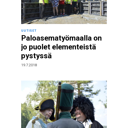
UUTISET
Paloasematyömaalla on
jo puolet elementeistä
pystyssä
19.7.2018