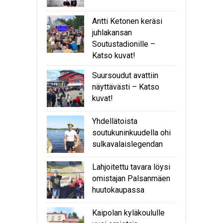
Antti Ketonen keräsi
juhlakansan
Soutustadionille –
Katso kuvat!
Suursoudut avattiin
näyttävästi – Katso
kuvat!
Yhdellätoista
soutukuninkuudella ohi
sulkavalaislegendan
Lahjoitettu tavara löysi
omistajan Palsanmäen
huutokaupassa
Kaipolan kyläkoululle