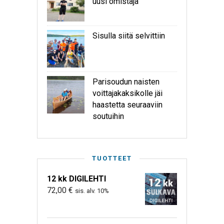
uusi omistaja
Sisulla siitä selvittiin
Parisoudun naisten
voittajakaksikolle jäi
haastetta seuraaviin
soutuihin
TUOTTEET
12 kk DIGILEHTI
72,00
€
sis. alv. 10%