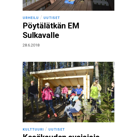
/
URHEILU
UUTISET
Pöytälätkän EM
Sulkavalle
28.6.2018
/
KULTTUURI
UUTISET