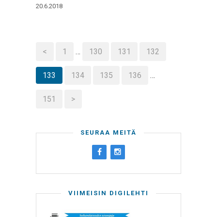
20.6.2018
<
1
…
130
131
132
133
134
135
136
…
151
>
SEURAA MEITÄ
VIIMEISIN DIGILEHTI