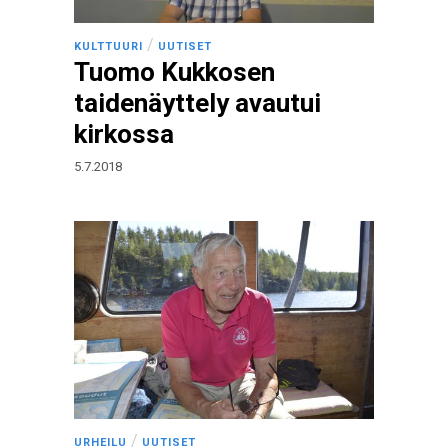
/
KULTTUURI
UUTISET
Tuomo Kukkosen
taidenäyttely avautui
kirkossa
5.7.2018
/
URHEILU
UUTISET