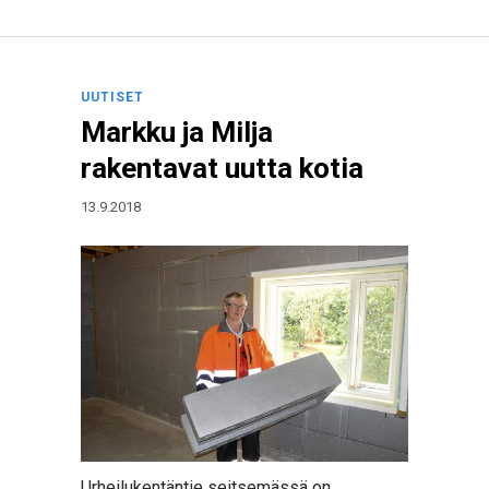
UUTISET
Markku ja Milja
rakentavat uutta kotia
13.9.2018
Urheilukentäntie seitsemässä on