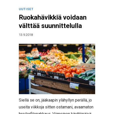
UUTISET
Ruokahävikkiä voidaan
välttää suunnittelulla
13.9.2018
Siellä se on, jääkaapin ylähyllyn perällä, jo
useita viikkoja sitten ostamani, avaamaton
broilerfilepakkaus. Viimeinen käyttöpäivä