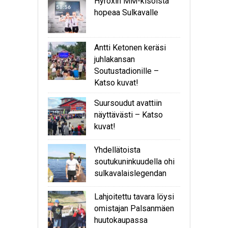
Hyroxin MM-kisoista
hopeaa Sulkavalle
Antti Ketonen keräsi
juhlakansan
Soutustadionille –
Katso kuvat!
Suursoudut avattiin
näyttävästi – Katso
kuvat!
Yhdellätoista
soutukuninkuudella ohi
sulkavalaislegendan
Lahjoitettu tavara löysi
omistajan Palsanmäen
huutokaupassa