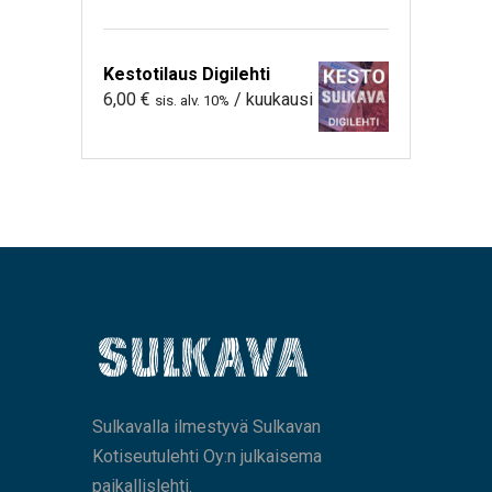
Kestotilaus Digilehti
6,00
€
/ kuukausi
sis. alv. 10%
Sulkavalla ilmestyvä Sulkavan
Kotiseutulehti Oy:n julkaisema
paikallislehti.