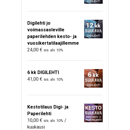
Digilehti jo
voimassaoleville
paperilehden kesto- ja
vuosikertatilaajillemme
24,00
€
sis. alv. 10%
6 kk DIGILEHTI
41,00
€
sis. alv. 10%
Kestotilaus Digi- ja
Paperilehti
10,00
€
/
sis. alv. 10%
kuukausi