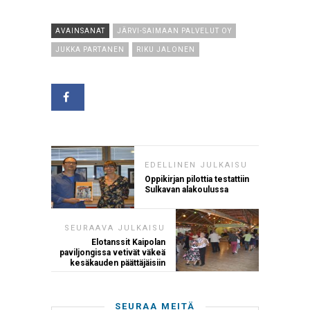
AVAINSANAT
JÄRVI-SAIMAAN PALVELUT OY
JUKKA PARTANEN
RIKU JALONEN
EDELLINEN JULKAISU
Oppikirjan pilottia testattiin
Sulkavan alakoulussa
SEURAAVA JULKAISU
Elotanssit Kaipolan
paviljongissa vetivät väkeä
kesäkauden päättäjäisiin
SEURAA MEITÄ