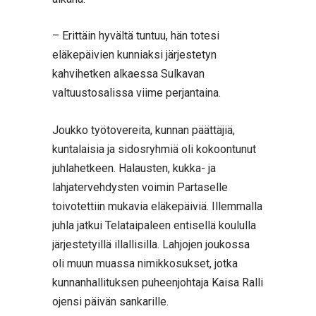
– Erittäin hyvältä tuntuu, hän totesi
eläkepäivien kunniaksi järjestetyn
kahvihetken alkaessa Sulkavan
valtuustosalissa viime perjantaina.
Joukko työtovereita, kunnan päättäjiä,
kuntalaisia ja sidosryhmiä oli kokoontunut
juhlahetkeen. Halausten, kukka- ja
lahjatervehdysten voimin Partaselle
toivotettiin mukavia eläkepäiviä. Illemmalla
juhla jatkui Telataipaleen entisellä koululla
järjestetyillä illallisilla. Lahjojen joukossa
oli muun muassa nimikkosukset, jotka
kunnanhallituksen puheenjohtaja Kaisa Ralli
ojensi päivän sankarille.