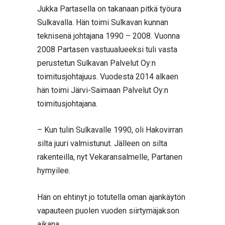
Jukka Partasella on takanaan pitkä työura
Sulkavalla. Hän toimi Sulkavan kunnan
teknisenä johtajana 1990 – 2008. Vuonna
2008 Partasen vastuualueeksi tuli vasta
perustetun Sulkavan Palvelut Oy:n
toimitusjohtajuus. Vuodesta 2014 alkaen
hän toimi Järvi-Saimaan Palvelut Oy:n
toimitusjohtajana.
– Kun tulin Sulkavalle 1990, oli Hakovirran
silta juuri valmistunut. Jälleen on silta
rakenteilla, nyt Vekaransalmelle, Partanen
hymyilee.
Hän on ehtinyt jo totutella oman ajankäytön
vapauteen puolen vuoden siirtymäjakson
aikana.