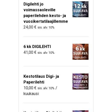
Digilehti jo
voimassaoleville
paperilehden kesto- ja
vuosikertatilaajillemme
24,00
€
sis. alv. 10%
6 kk DIGILEHTI
41,00
€
sis. alv. 10%
Kestotilaus Digi- ja
Paperilehti
10,00
€
/
sis. alv. 10%
kuukausi