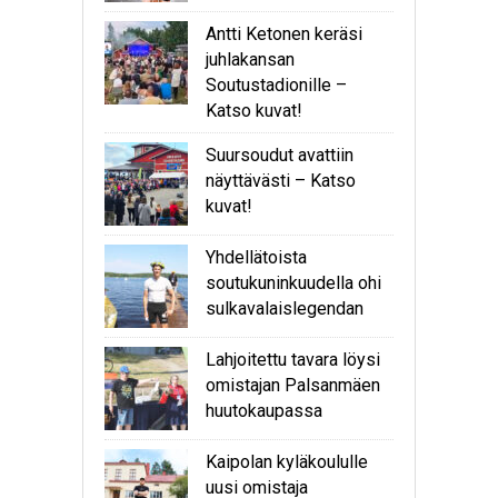
Antti Ketonen keräsi
juhlakansan
Soutustadionille –
Katso kuvat!
Suursoudut avattiin
näyttävästi – Katso
kuvat!
Yhdellätoista
soutukuninkuudella ohi
sulkavalaislegendan
Lahjoitettu tavara löysi
omistajan Palsanmäen
huutokaupassa
Kaipolan kyläkoululle
uusi omistaja