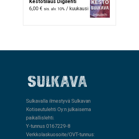
Kestotilaus Digilehti
6,00
€
/ kuukausi
sis. alv. 10%
Sulkavalla ilmestyvä Sulkavan
Kotiseutulehti Oy:n julkaisema
paikallislehti.
Y-tunnus 0167229-8
Verkkolaskuosoite/OVT-tunnus: