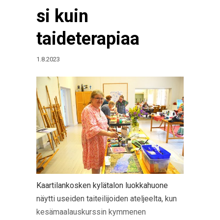
si kuin
taideterapiaa
1.8.2023
Kaartilankosken kylätalon luokkahuone
näytti useiden taiteilijoiden ateljeelta, kun
kesämaalauskurssin kymmenen