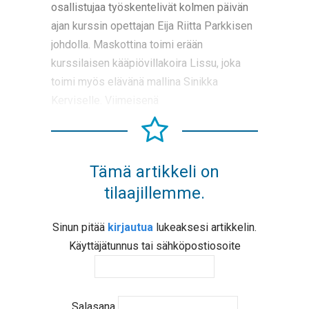
osallistujaa työskentelivät kolmen päivän
ajan kurssin opettajan Eija Riitta Parkkisen
johdolla. Maskottina toimi erään
kurssilaisen kääpiövillakoira Lissu, joka
toimi myös elävänä mallina Sinikka
Kerviselle. Viimeisenä
Tämä artikkeli on
tilaajillemme.
Sinun pitää
kirjautua
lukeaksesi artikkelin.
Käyttäjätunnus tai sähköpostiosoite
Salasana