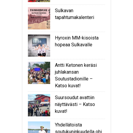
Sulkavan
tapahtumakalenteri
Hyroxin MM-kisoista
hopeaa Sulkavalle
Antti Ketonen keräsi
juhlakansan
Soutustadionille –
Katso kuvat!
Suursoudut avattiin
näyttävästi – Katso
kuvat!
Yhdellätoista
soutukuninkuudella ohi